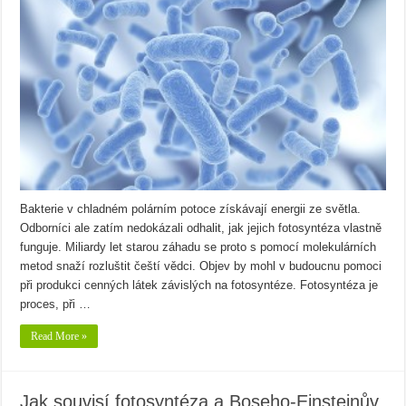
Bakterie v chladném polárním potoce získávají energii ze světla.
Odborníci ale zatím nedokázali odhalit, jak jejich fotosyntéza vlastně
funguje. Miliardy let starou záhadu se proto s pomocí molekulárních
metod snaží rozluštit čeští vědci. Objev by mohl v budoucnu pomoci
při produkci cenných látek závislých na fotosyntéze. Fotosyntéza je
proces, při …
Read More »
Jak souvisí fotosyntéza a Boseho-Einsteinův