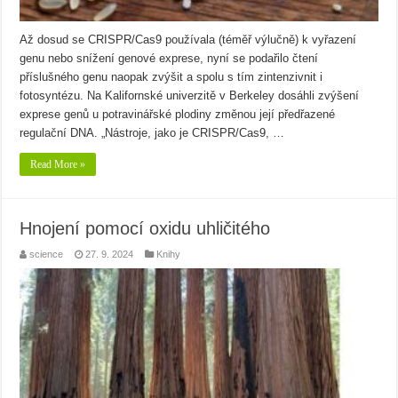
Až dosud se CRISPR/Cas9 používala (téměř výlučně) k vyřazení
genu nebo snížení genové exprese, nyní se podařilo čtení
příslušného genu naopak zvýšit a spolu s tím zintenzivnit i
fotosyntézu. Na Kalifornské univerzitě v Berkeley dosáhli zvýšení
exprese genů u potravinářské plodiny změnou její předřazené
regulační DNA. „Nástroje, jako je CRISPR/Cas9, …
Read More »
Hnojení pomocí oxidu uhličitého
science
27. 9. 2024
Knihy