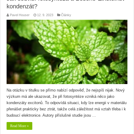
kondenzát?
Pavel Houser
12. 9. 2023
Články
Na otázku v titulku se přímo nabízí odpověď, že nejspíš nijak. Nový
výzkum má ale ukazovat, že při fotosyntéze vzniká něco jako
kondenzáty excitonů. To odpovídá situaci, kdy lze energii v materiálu
přenášet prakticky bez ztrát, takže celá záležitost má vztah třeba i k
budoucí elektronice. Autory příslušné studie jsou …
Read More »