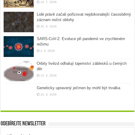
10. 7. 2026
Lidé právě začali pořizovat nejdokonalejší časosběrný
záznam noční oblohy
30. 6. 2026
SARS-CoV-2: Evoluce při pandemii ve zrychleném
režimu
4. 6. 2026
Orbity hvězd odhalují tajemství záblesků u černých
děr
13. 5. 2026
Geneticky upravený ječmen by mohl být trvalka
10. 4. 2026
Odebírejte newsletter