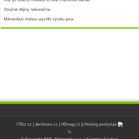
Stručné dějiny nekonečna
Mikroroboti mohou urychlit výrobu piva
ITBiz.cz
|
abclinuxu.cz
|
HDmag.cz
|| Hosting poskytuje