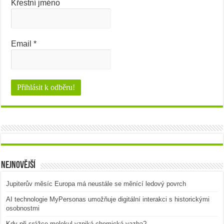
Křestní jméno
Email
*
Nejnovější
Jupiterův měsíc Europa má neustále se měnící ledový povrch
AI technologie MyPersonas umožňuje digitální interakci s historickými
osobnostmi
Kdy při srážce molekul vzniká chemická vazba?