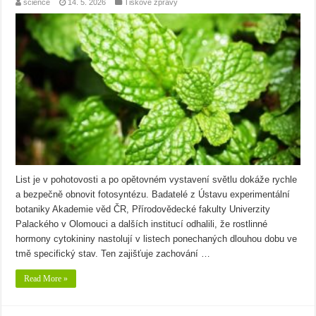
science
14. 5. 2026
Tiskové zprávy
List je v pohotovosti a po opětovném vystavení světlu dokáže rychle
a bezpečně obnovit fotosyntézu. Badatelé z Ústavu experimentální
botaniky Akademie věd ČR, Přírodovědecké fakulty Univerzity
Palackého v Olomouci a dalších institucí odhalili, že rostlinné
hormony cytokininy nastolují v listech ponechaných dlouhou dobu ve
tmě specifický stav. Ten zajišťuje zachování …
Read More »