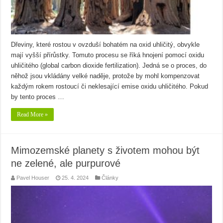
Dřeviny, které rostou v ovzduší bohatém na oxid uhličitý, obvykle
mají vyšší přírůstky. Tomuto procesu se říká hnojení pomocí oxidu
uhličitého (global carbon dioxide fertilization). Jedná se o proces, do
něhož jsou vkládány velké naděje, protože by mohl kompenzovat
každým rokem rostoucí či neklesající emise oxidu uhličitého. Pokud
by tento proces …
Read More »
Mimozemské planety s životem mohou být
ne zelené, ale purpurové
Pavel Houser
25. 4. 2024
Články