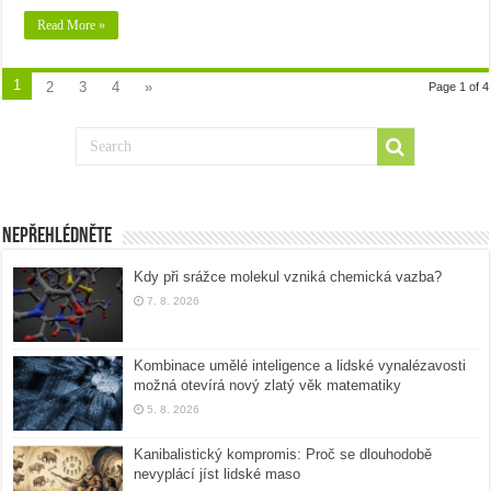
Read More »
1
2
3
4
»
Page 1 of 4
Nepřehlédněte
Kdy při srážce molekul vzniká chemická vazba?
7. 8. 2026
Kombinace umělé inteligence a lidské vynalézavosti
možná otevírá nový zlatý věk matematiky
5. 8. 2026
Kanibalistický kompromis: Proč se dlouhodobě
nevyplácí jíst lidské maso