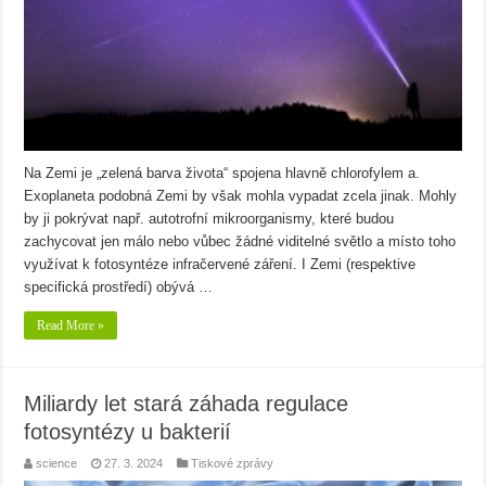
Na Zemi je „zelená barva života“ spojena hlavně chlorofylem a.
Exoplaneta podobná Zemi by však mohla vypadat zcela jinak. Mohly
by ji pokrývat např. autotrofní mikroorganismy, které budou
zachycovat jen málo nebo vůbec žádné viditelné světlo a místo toho
využívat k fotosyntéze infračervené záření. I Zemi (respektive
specifická prostředí) obývá …
Read More »
Miliardy let stará záhada regulace
fotosyntézy u bakterií
science
27. 3. 2024
Tiskové zprávy