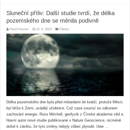
Sluneční příliv: Další studie tvrdí, že délka
pozemského dne se měnila podivně
Pavel Houser
14. 6. 2023
Články
Délka pozemského dne byla před miliardami let kratší, protože Měsíc
byl blíže k Zemi, uvádějí učebnice. Což zase souvisí se zákonem
zachování energie. Ross Mitchell, geofyzik z Čínské akademie věd a
hlavní autor nové studie publikované v Nature Geoscience, nicméně
došel k závěru, že tyto změny nebyly vůbec plynulé. Uwe …