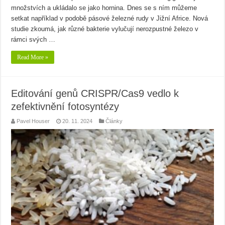
množstvích a ukládalo se jako hornina. Dnes se s ním můžeme
setkat například v podobě pásové železné rudy v Jižní Africe. Nová
studie zkoumá, jak různé bakterie vylučují nerozpustné železo v
rámci svých …
Read More »
Editování genů CRISPR/Cas9 vedlo k
zefektivnění fotosyntézy
Pavel Houser
20. 11. 2024
Články