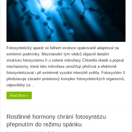
Fotosyntetický aparát se během evoluce opakovaně adaptoval na
extrémní podmínky. Mezinárodní tým vědců objasnil detailní
strukturu fotosystému II u zelené mikrořasy Chlorella ohadii a popsal
mechanismy, které této mikrořase umožňují přežívat a efektivně
fotosyntetizovat i při extrémně vysoké intenzitě světla. Fotosystém II
představuje zásadní proteinový komplex fotosyntetických organismů,
odpovědný za …
Read More »
Rostlinné hormony chrání fotosyntézu
přepnutím do režimu spánku