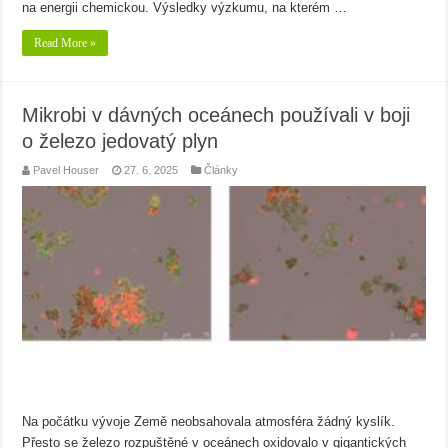
na energii chemickou. Výsledky výzkumu, na kterém …
Read More »
Mikrobi v dávných oceánech používali v boji
o železo jedovatý plyn
Pavel Houser
27. 6. 2025
Články
Na počátku vývoje Země neobsahovala atmosféra žádný kyslík.
Přesto se železo rozpuštěné v oceánech oxidovalo v gigantických