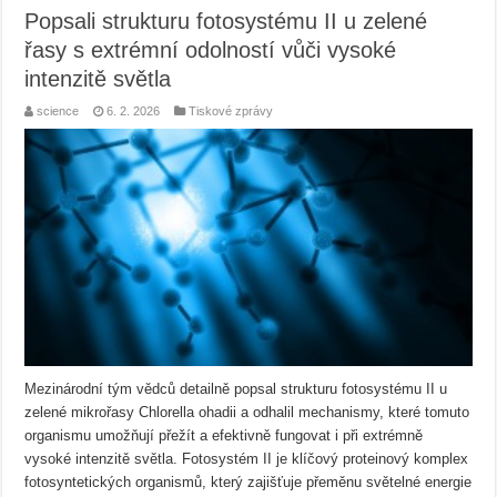
Popsali strukturu fotosystému II u zelené
řasy s extrémní odolností vůči vysoké
intenzitě světla
science
6. 2. 2026
Tiskové zprávy
Mezinárodní tým vědců detailně popsal strukturu fotosystému II u
zelené mikrořasy Chlorella ohadii a odhalil mechanismy, které tomuto
organismu umožňují přežít a efektivně fungovat i při extrémně
vysoké intenzitě světla. Fotosystém II je klíčový proteinový komplex
fotosyntetických organismů, který zajišťuje přeměnu světelné energie