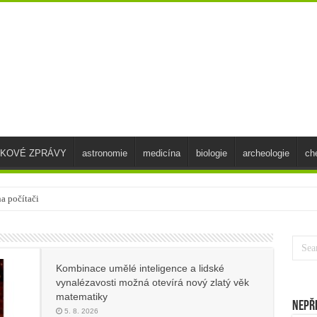
SKOVÉ ZPRÁVY
astronomie
medicína
biologie
archeologie
ch
a počítači
Kombinace umělé inteligence a lidské
vynalézavosti možná otevírá nový zlatý věk
matematiky
Nepř
5. 8. 2026