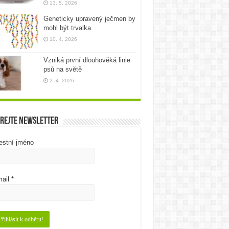
13. 5. 2026
Geneticky upravený ječmen by
mohl být trvalka
10. 4. 2026
Vzniká první dlouhověká linie
psů na světě
2. 4. 2026
rejte newsletter
estní jméno
ail
*