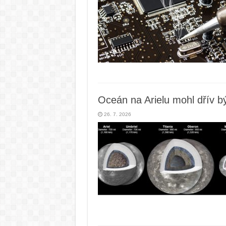
Oceán na Arielu mohl dřív b
26. 7. 2026