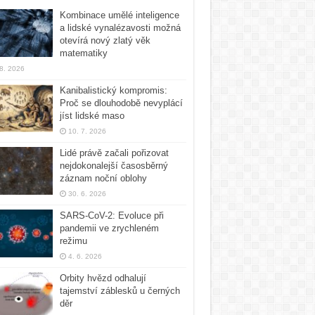
Kombinace umělé inteligence
a lidské vynalézavosti možná
otevírá nový zlatý věk
matematiky
 8. 2026
Kanibalistický kompromis:
Proč se dlouhodobě nevyplácí
jíst lidské maso
10. 7. 2026
Lidé právě začali pořizovat
nejdokonalejší časosběrný
záznam noční oblohy
30. 6. 2026
SARS-CoV-2: Evoluce při
pandemii ve zrychleném
režimu
4. 6. 2026
Orbity hvězd odhalují
tajemství záblesků u černých
děr