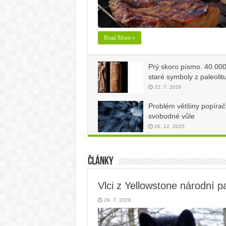
Read More »
Prý skoro písmo. 40 000
staré symboly z paleolit
22. 7. 2026
Problém většiny popírač
svobodné vůle
26. 12. 2025
Články
Vlci z Yellowstone národní p
29. 7. 2026