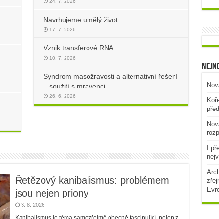
24. 7. 2026
Navrhujeme umělý život
17. 7. 2026
Vznik transferové RNA
10. 7. 2026
Nejno
Syndrom masožravosti a alternativní řešení
Nová
– soužití s mravenci
26. 6. 2026
Koře
před
Nová
rozp
I př
nejv
Arch
Řetězový kanibalismus: problémem
zřej
Evr
jsou nejen priony
3. 8. 2026
Kanibalismus je téma samozřejmě obecně fascinující, nejen z