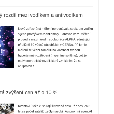
ý rozdíl mezi vodíkem a antivodíkem
Nové zpřesněná měření porovnávala spektrum vodíku
s jeho protějškem z antihmoty – antivodíkem. Měření
provedla mezinárodní spolupráce ALPHA, sdružující
přibližně 60 vědců působících v CERNu. Při tomto
měření se vědci zaměřili na vlastnost zvanou
hyperjemné rozštěpení (hyperfine splitting), což je
malý energetický rozdíl, který vzniká tím, že se
antiproton a …
tá zvýšení cen až o 10 %
Kvantoví útočníci sbírají šifrovaná data už dnes. Za 6
let se počet satelitů zečtyřnásobil. Autonomní agent AI