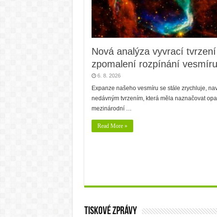
Nová analýza vyvrací tvrzení
zpomalení rozpínání vesmír
6. 8. 2026
Expanze našeho vesmíru se stále zrychluje, na
nedávným tvrzením, která měla naznačovat opak
mezinárodní …
Read More »
Tiskové zprávy