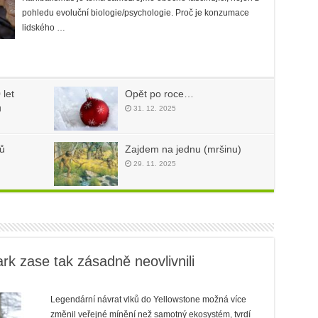
pohledu evoluční biologie/psychologie. Proč je konzumace
lidského …
 let
Opět po roce…
u
31. 12. 2025
ů
Zajdem na jednu (mršinu)
29. 11. 2025
ark zase tak zásadně neovlivnili
Legendární návrat vlků do Yellowstone možná více
změnil veřejné mínění než samotný ekosystém, tvrdí