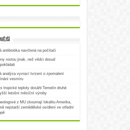
vější
 antibiotika navržená na počítači
ny rostou jinak, než vědci dosud
pokládali
 analýza vyvrací tvrzení o zpomalení
ínání vesmíru
es tropické teploty dosáhl Temelín druhé
yšší letošní měsíční výroby
eologové z MU zkoumají lokalitu Amerika,
mě nejstarší zemědělské osídlení ve střední
opě