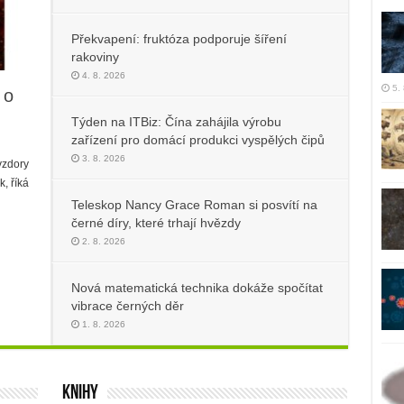
Překvapení: fruktóza podporuje šíření
rakoviny
4. 8. 2026
5.
 o
u
Týden na ITBiz: Čína zahájila výrobu
zařízení pro domácí produkci vyspělých čipů
3. 8. 2026
vzdory
, říká
Teleskop Nancy Grace Roman si posvítí na
černé díry, které trhají hvězdy
2. 8. 2026
Nová matematická technika dokáže spočítat
vibrace černých děr
1. 8. 2026
Knihy