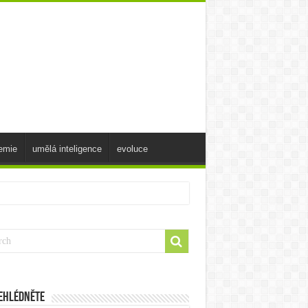
emie
umělá inteligence
evoluce
ehlédněte