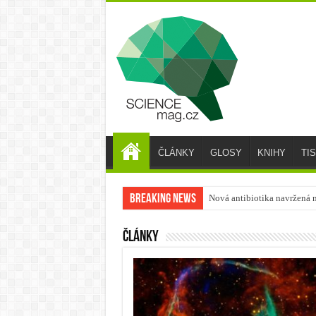
ČLÁNKY
GLOSY
KNIHY
TI
Breaking News
Nová antibiotika navržená n
Články