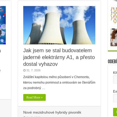
a
Jak jsem se stal budovatelem
jaderné elektrárny A1, a přesto
Odebí
dostal vyhazov
h
31. 7. 2026
Kř
Zvláštní kapitolou mého působení v Chemontu,
kterou nemohu pominout a omlouvám se čtenářům
za podrobný …
Em
Read More »
Nové mezidruhové hybridy pivoněk