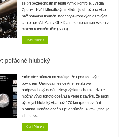
se při bezpečnostním testu vymkl kontrole, uvedla
OpenAI. Kvůli klimatickým rizikům je ohrožena více
než polovina finanční hodnoty evropských datových
center pro AI. Matný OLED a nekompromisní výkon v
malém a lehkém těle (Asus) …
Read More »
ýt pořádně hluboký
Stále více důkazů naznačuje, že i pod ledovým
povrchem Uranova měsíce Ariel se skrývá
podpovrchový oceán. Nový výzkum charakterizuje
možný vývoj tohoto oceánu a vede k závěru, že mohl
být kdysi hluboký více než 170 km (pro srovnání:
hloubka Tichého oceánu je v průměru 4 km). „Ariel je
z hlediska …
Read More »