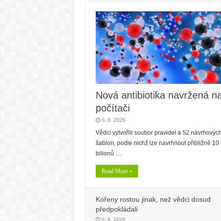
Nová antibiotika navržená n
počítači
6. 8. 2026
Vědci vytvořili soubor pravidel a 52 návrhovýc
šablon, podle nichž lze navrhnout přibližně 10
bilionů …
Read More »
Kořeny rostou jinak, než vědci dosud
předpokládali
6. 8. 2026