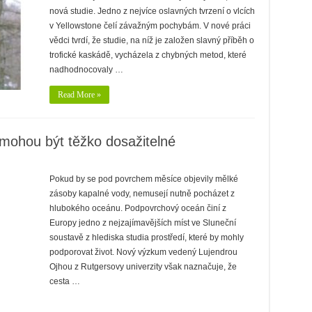
nová studie. Jedno z nejvíce oslavných tvrzení o vlcích
v Yellowstone čelí závažným pochybám. V nové práci
vědci tvrdí, že studie, na níž je založen slavný příběh o
trofické kaskádě, vycházela z chybných metod, které
nadhodnocovaly …
Read More »
mohou být těžko dosažitelné
Pokud by se pod povrchem měsíce objevily mělké
zásoby kapalné vody, nemusejí nutně pocházet z
hlubokého oceánu. Podpovrchový oceán činí z
Europy jedno z nejzajímavějších míst ve Sluneční
soustavě z hlediska studia prostředí, které by mohly
podporovat život. Nový výzkum vedený Lujendrou
Ojhou z Rutgersovy univerzity však naznačuje, že
cesta …