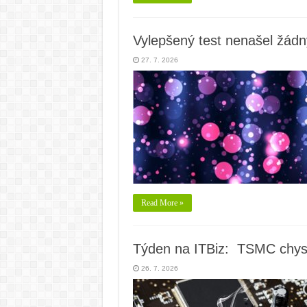
Vylepšený test nenašel žádn
27. 7. 2026
Read More »
Týden na ITBiz: TSMC chys
26. 7. 2026