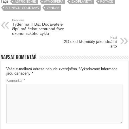
Tags
ASTRONOMIE
ATMOSFÉRA
EXOPLANETY
ROTACE
SLUNEČNÍ SOUDTAVA
VENUŠE
Previous
Týden na ITBiz: Dodavatele
čipů má čekat sestupná fáze
ekonomického cyklu
Next
2D oxid křemičitý jako ideální
síto
Napsat komentář
Vaše e-mailová adresa nebude zveřejněna.
Vyžadované informace
jsou označeny
*
Komentář
*