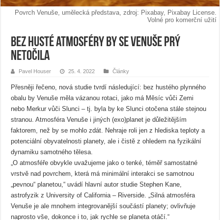
Povrch Venuše, umělecká představa, zdroj: Pixabay, Pixabay License.
Volné pro komerční užití
Bez husté atmosféry by se Venuše prý
netočila
Pavel Houser
25. 4. 2022
Články
Přesněji řečeno, nová studie tvrdí následující: bez hustého plynného
obalu by Venuše měla vázanou rotaci, jako má Měsíc vůči Zemi
nebo Merkur vůči Slunci – tj. byla by ke Slunci otočena stále stejnou
stranou. Atmosféra Venuše i jiných (exo)planet je důležitějším
faktorem, než by se mohlo zdát. Nehraje roli jen z hlediska teploty a
potenciální obyvatelnosti planety, ale i čistě z ohledem na fyzikální
dynamiku samotného tělesa.
„O atmosféře obvykle uvažujeme jako o tenké, téměř samostatné
vrstvě nad povrchem, která má minimální interakci se samotnou
„pevnou“ planetou,“ uvádí hlavní autor studie Stephen Kane,
astrofyzik z University of California – Riverside. „Silná atmosféra
Venuše je ale mnohem integrovanější součástí planety; ovlivňuje
naprosto vše, dokonce i to, jak rychle se planeta otáčí.“