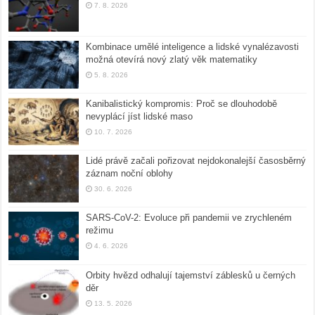
7. 8. 2026
Kombinace umělé inteligence a lidské vynalézavosti
možná otevírá nový zlatý věk matematiky
5. 8. 2026
Kanibalistický kompromis: Proč se dlouhodobě
nevyplácí jíst lidské maso
10. 7. 2026
Lidé právě začali pořizovat nejdokonalejší časosběrný
záznam noční oblohy
30. 6. 2026
SARS-CoV-2: Evoluce při pandemii ve zrychleném
režimu
4. 6. 2026
Orbity hvězd odhalují tajemství záblesků u černých
děr
13. 5. 2026