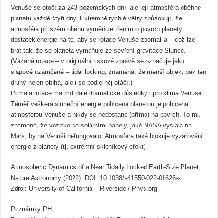
Venuše se otočí za 243 pozemských dní, ale její atmosféra oběhne
planetu každé čtyři dny. Extrémně rychlé větry způsobují, že
atmosféra při svém oběhu vyměňuje třením o povrch planety
dostatek energie na to, aby se rotace Venuše zpomalila – což lze
brát tak, že se planeta vymaňuje ze sevření gravitace Slunce.
(Vázaná rotace – v originální tiskové zprávě se označuje jako
slapové uzamčené – tidal locking, znamená, že menší objekt pak ten
druhý nejen obíhá, ale i se podle něj otáčí.)
Pomalá rotace má mít dále dramatické důsledky i pro klima Venuše.
Téměř veškerá sluneční energie pohlcená planetou je pohlcena
atmosférou Venuše a nikdy se nedostane (přímo) na povrch. To mj.
znamená, že vozítko se solárními panely, jaké NASA vyslala na
Mars, by na Venuši nefungovalo. Atmosféra také blokuje vyzařování
energie z planety (tj. extrémní skleníkový efekt).
Atmospheric Dynamics of a Near Tidally Locked Earth-Size Planet,
Nature Astronomy (2022). DOI: 10.1038/s41550-022-01626-x
Zdroj: University of California – Riverside / Phys.org
Poznámky PH: