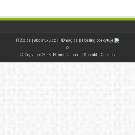
ITBiz.cz
|
abclinuxu.cz
|
HDmag.cz
|| Hosting poskytuje
© Copyright 2026, Nitemedia s.r.o. |
Kontakt
|
Cookies