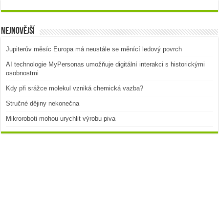
Nejnovější
Jupiterův měsíc Europa má neustále se měnící ledový povrch
AI technologie MyPersonas umožňuje digitální interakci s historickými
osobnostmi
Kdy při srážce molekul vzniká chemická vazba?
Stručné dějiny nekonečna
Mikroroboti mohou urychlit výrobu piva