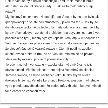
Pokud Venuše byla kdysi podobnější Zemi, měla méně hustou
atmosféru oxidu uhličitého a tedy… Jak se to mělo tehdy s její
rotací?
Myšlenkový experiment: Neotáčející se Venuše by na tom byla jak
(předpokládejme se stejnou atmosférou, jakou má teď)? Jak by se
distribuovalo teplo, jakou teplotu by měla odvrácená strana, jaká by
byla v přechodových zónách (i s ohledem na obyvatelnost pro život
pozemského typu, možný výskyt kapalné vody atp.)? A naopak: co
Venuše otáčející se jako Země? Původní studie naznačuje možnost,
že alespoň částečně vázaná rotace může mít podíl na zesílení
skleníkového efektu a tím, že se Venuše, minimálně na povrchu,
stala neobyvatelnou pro život pozemského typu.
To vše hraje roli i ve vztahu k exoplanetám včetně úvah o jejich
obyvatelnosti. Většina planet, které objeví Vesmírný dalekohled
Jamese Webba, se bude nacházet velmi blízko svých hvězd,
dokonce blíže než Venuše ke Slunci. Proto je, alespoň má-li studie
výše pravdu pravděpodobné, že budou mít vzhledem ke své hvězdě
také částečně vázanou rotaci.