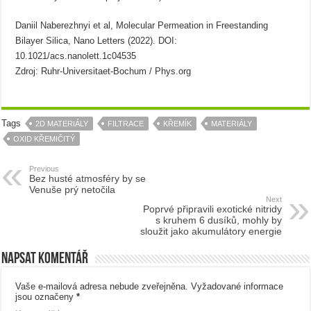
Daniil Naberezhnyi et al, Molecular Permeation in Freestanding
Bilayer Silica, Nano Letters (2022). DOI:
10.1021/acs.nanolett.1c04535
Zdroj: Ruhr-Universitaet-Bochum / Phys.org
Tags
2D MATERIÁLY
FILTRACE
KŘEMÍK
MATERIÁLY
OXID KŘEMIČITÝ
Previous
Bez husté atmosféry by se
Venuše prý netočila
Next
Poprvé připravili exotické nitridy
s kruhem 6 dusíků, mohly by
sloužit jako akumulátory energie
Napsat komentář
Vaše e-mailová adresa nebude zveřejněna.
Vyžadované informace
jsou označeny
*