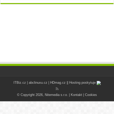
ITBiz.cz
|
abclinuxu.cz
|
HDmag.cz
|| Hosting poskytuje
© Copyright 2026, Nitemedia s.r.o. |
Kontakt
|
Cookies