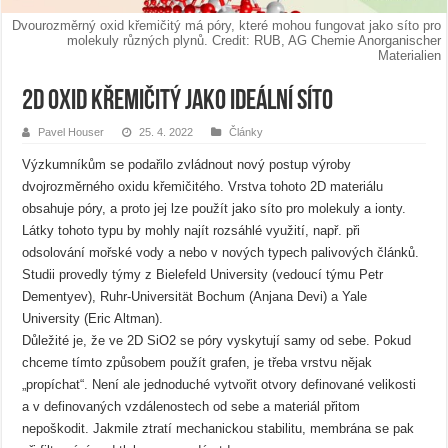
Dvourozměrný oxid křemičitý má póry, které mohou fungovat jako síto pro
molekuly různých plynů. Credit: RUB, AG Chemie Anorganischer
Materialien
2D oxid křemičitý jako ideální síto
Pavel Houser
25. 4. 2022
Články
Výzkumníkům se podařilo zvládnout nový postup výroby
dvojrozměrného oxidu křemičitého. Vrstva tohoto 2D materiálu
obsahuje póry, a proto jej lze použít jako síto pro molekuly a ionty.
Látky tohoto typu by mohly najít rozsáhlé využití, např. při
odsolování mořské vody a nebo v nových typech palivových článků.
Studii provedly týmy z Bielefeld University (vedoucí týmu Petr
Dementyev), Ruhr-Universität Bochum (Anjana Devi) a Yale
University (Eric Altman).
Důležité je, že ve 2D SiO2 se póry vyskytují samy od sebe. Pokud
chceme tímto způsobem použít grafen, je třeba vrstvu nějak
„propíchat“. Není ale jednoduché vytvořit otvory definované velikosti
a v definovaných vzdálenostech od sebe a materiál přitom
nepoškodit. Jakmile ztratí mechanickou stabilitu, membrána se pak