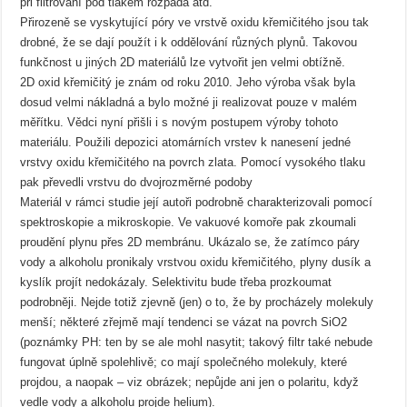
při filtrování pod tlakem rozpadá atd.
Přirozeně se vyskytující póry ve vrstvě oxidu křemičitého jsou tak
drobné, že se dají použít i k oddělování různých plynů. Takovou
funkčnost u jiných 2D materiálů lze vytvořit jen velmi obtížně.
2D oxid křemičitý je znám od roku 2010. Jeho výroba však byla
dosud velmi nákladná a bylo možné ji realizovat pouze v malém
měřítku. Vědci nyní přišli i s novým postupem výroby tohoto
materiálu. Použili depozici atomárních vrstev k nanesení jedné
vrstvy oxidu křemičitého na povrch zlata. Pomocí vysokého tlaku
pak převedli vrstvu do dvojrozměrné podoby
Materiál v rámci studie její autoři podrobně charakterizovali pomocí
spektroskopie a mikroskopie. Ve vakuové komoře pak zkoumali
proudění plynu přes 2D membránu. Ukázalo se, že zatímco páry
vody a alkoholu pronikaly vrstvou oxidu křemičitého, plyny dusík a
kyslík projít nedokázaly. Selektivitu bude třeba prozkoumat
podrobněji. Nejde totiž zjevně (jen) o to, že by procházely molekuly
menší; některé zřejmě mají tendenci se vázat na povrch SiO2
(poznámky PH: ten by se ale mohl nasytit; takový filtr také nebude
fungovat úplně spolehlivě; co mají společného molekuly, které
projdou, a naopak – viz obrázek; nepůjde ani jen o polaritu, když
vedle vody a alkoholu projde helium).