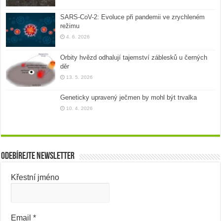
SARS-CoV-2: Evoluce při pandemii ve zrychleném
režimu
4. 6. 2026
Orbity hvězd odhalují tajemství záblesků u černých
děr
13. 5. 2026
Geneticky upravený ječmen by mohl být trvalka
10. 4. 2026
Odebírejte newsletter
Křestní jméno
Email
*