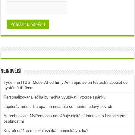
Nejnovější
Týden na ITBiz: Model AI od firmy Anthropic se při testech naboural do
systémů tří firem
Personalizovaná léčba by mohla využívat i vzorce spánku
Jupiterův měsíc Europa má neustále se měnící ledový povrch
AI technologie MyPersonas umožňuje digitální interakci s historickými
osobnostmi
Kdy při srážce molekul vzniká chemická vazba?