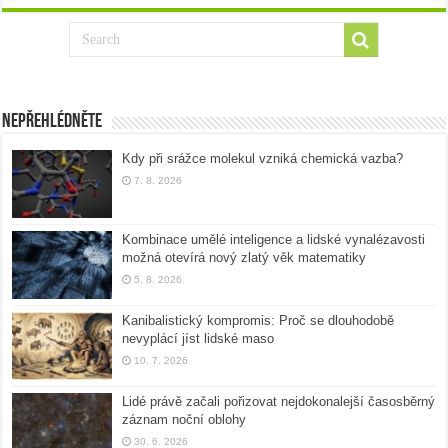
Nepřehlédněte
Kdy při srážce molekul vzniká chemická vazba?
7. 8. 2026
Kombinace umělé inteligence a lidské vynalézavosti
možná otevírá nový zlatý věk matematiky
5. 8. 2026
Kanibalistický kompromis: Proč se dlouhodobě
nevyplácí jíst lidské maso
10. 7. 2026
Lidé právě začali pořizovat nejdokonalejší časosběrný
záznam noční oblohy
30. 6. 2026