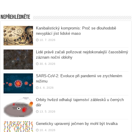
Nepřehlédněte
Kanibalistický kompromis: Proč se dlouhodobě
nevyplácí jíst lidské maso
10. 7. 2026
Lidé právě začali pořizovat nejdokonalejší časosběrný
záznam noční oblohy
30. 6. 2026
SARS-CoV-2: Evoluce při pandemii ve zrychleném
režimu
4. 6. 2026
Orbity hvězd odhalují tajemství záblesků u černých
děr
13. 5. 2026
Geneticky upravený ječmen by mohl být trvalka
10. 4. 2026