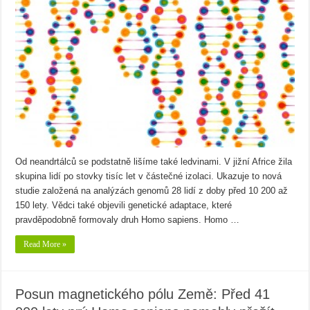
Od neandrtálců se podstatně lišíme také ledvinami. V jižní Africe žila
skupina lidí po stovky tisíc let v částečné izolaci. Ukazuje to nová
studie založená na analýzách genomů 28 lidí z doby před 10 200 až
150 lety. Vědci také objevili genetické adaptace, které
pravděpodobně formovaly druh Homo sapiens. Homo …
Read More »
Posun magnetického pólu Země: Před 41