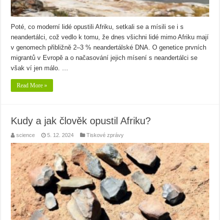
Poté, co moderní lidé opustili Afriku, setkali se a mísili se i s
neandertálci, což vedlo k tomu, že dnes všichni lidé mimo Afriku mají
v genomech přibližně 2–3 % neandertálské DNA. O genetice prvních
migrantů v Evropě a o načasování jejich mísení s neandertálci se
však ví jen málo. …
Read More »
Kudy a jak člověk opustil Afriku?
science
5. 12. 2024
Tiskové zprávy