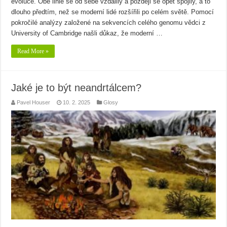
evoluce. Obě linie se od sebe vzdálily a později se opět spojily, a to
dlouho předtím, než se moderní lidé rozšířili po celém světě. Pomocí
pokročilé analýzy založené na sekvencích celého genomu vědci z
University of Cambridge našli důkaz, že moderní …
Read More »
Jaké je to být neandrtálcem?
Pavel Houser
10. 2. 2025
Glosy