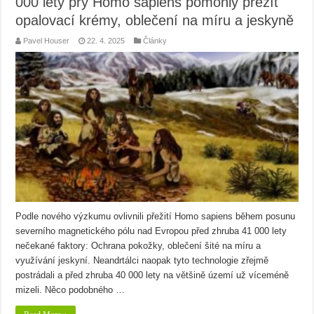
000 lety prý Homo sapiens pomohly přežít
opalovací krémy, oblečení na míru a jeskyně
Pavel Houser
22. 4. 2025
Články
Podle nového výzkumu ovlivnili přežití Homo sapiens během posunu
severního magnetického pólu nad Evropou před zhruba 41 000 lety
nečekané faktory: Ochrana pokožky, oblečení šité na míru a
využívání jeskyní. Neandrtálci naopak tyto technologie zřejmě
postrádali a před zhruba 40 000 lety na většině území už víceméně
mizeli. Něco podobného …