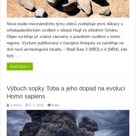
Nová studie mezinárodního týmu vědců zveřejňuje první důkazy o
středopaleolitickém osídlení v oblasti Huqf ve středním Ománu.
Objev rozšiřuje již známé záznamy o pravěkém osídlení v tomto
regionu. Výzkum publikovaný v časopise Antiquity se zaměřuje na
dvě nové archeologické lokality – Wadi Baw 3 (WB3) a 4 (WB4), kde
byly …
Read More »
Výbuch sopky Toba a jeho dopad na evoluci
Homo sapiens
science
5. 1. 2024
Knihy