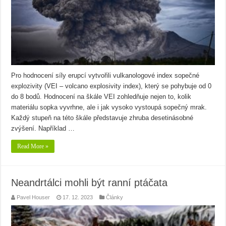
Pro hodnocení síly erupcí vytvořili vulkanologové index sopečné
explozivity (VEI – volcano explosivity index), který se pohybuje od 0
do 8 bodů. Hodnocení na škále VEI zohledňuje nejen to, kolik
materiálu sopka vyvrhne, ale i jak vysoko vystoupá sopečný mrak.
Každý stupeň na této škále představuje zhruba desetinásobné
zvýšení. Například …
Read More »
Neandrtálci mohli být ranní ptáčata
Pavel Houser
17. 12. 2023
Články