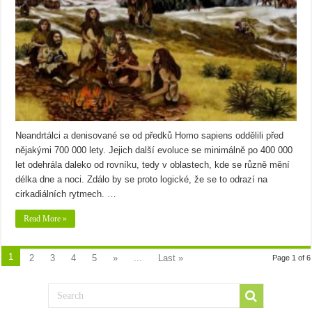
Neandrtálci a denisované se od předků Homo sapiens oddělili před
nějakými 700 000 lety. Jejich další evoluce se minimálně po 400 000
let odehrála daleko od rovníku, tedy v oblastech, kde se různě mění
délka dne a noci. Zdálo by se proto logické, že se to odrazí na
cirkadiálních rytmech. …
Read More »
1
2
3
4
5
»
...
Last »
Page 1 of 6