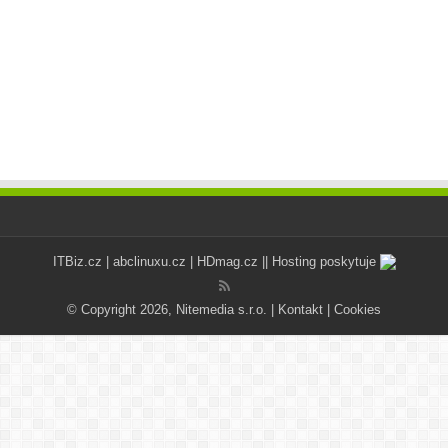
ITBiz.cz
|
abclinuxu.cz
|
HDmag.cz
|| Hosting poskytuje
© Copyright 2026, Nitemedia s.r.o. |
Kontakt
|
Cookies