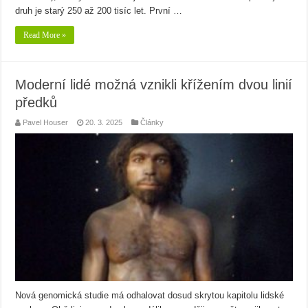
druh je starý 250 až 200 tisíc let. První …
Read More »
Moderní lidé možná vznikli křížením dvou linií
předků
Pavel Houser
20. 3. 2025
Články
Nová genomická studie má odhalovat dosud skrytou kapitolu lidské