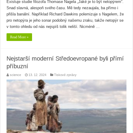
Existuje studie filozofa Thomase Nagela „Jaké je to být netopýrem“.
Snad slavná, alespoň svého času. Mě tedy nezaujala, ba přímo i
přišla banální. Například Richard Dawkins polemizuje s Nagelem, že
pro netopýra je jeho sonar podobný našemu zraku, takže netopýr se
v tomto ohledu od nás nejspíš tolik neliší. Nicméně …
Read More »
Nejstarší moderní Středoevropané byli přímí
příbuzní
science
13. 12. 2024
Tiskové zprávy