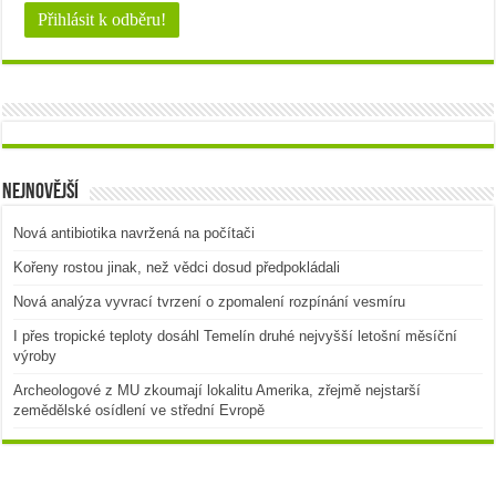
Nejnovější
Nová antibiotika navržená na počítači
Kořeny rostou jinak, než vědci dosud předpokládali
Nová analýza vyvrací tvrzení o zpomalení rozpínání vesmíru
I přes tropické teploty dosáhl Temelín druhé nejvyšší letošní měsíční
výroby
Archeologové z MU zkoumají lokalitu Amerika, zřejmě nejstarší
zemědělské osídlení ve střední Evropě