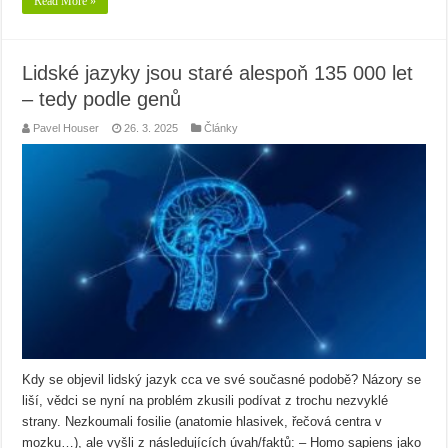
Read More »
Lidské jazyky jsou staré alespoň 135 000 let
– tedy podle genů
Pavel Houser
26. 3. 2025
Články
Kdy se objevil lidský jazyk cca ve své současné podobě? Názory se
liší, vědci se nyní na problém zkusili podívat z trochu nezvyklé
strany. Nezkoumali fosilie (anatomie hlasivek, řečová centra v
mozku…), ale vyšli z následujících úvah/faktů: – Homo sapiens jako