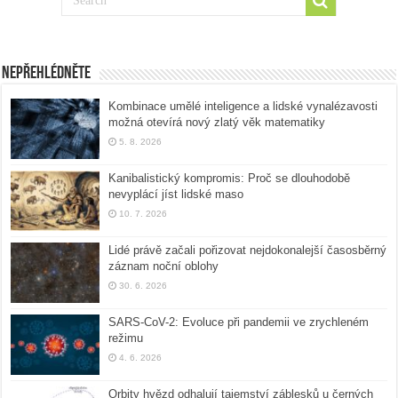
Nepřehlédněte
Kombinace umělé inteligence a lidské vynalézavosti
možná otevírá nový zlatý věk matematiky
5. 8. 2026
Kanibalistický kompromis: Proč se dlouhodobě
nevyplácí jíst lidské maso
10. 7. 2026
Lidé právě začali pořizovat nejdokonalejší časosběrný
záznam noční oblohy
30. 6. 2026
SARS-CoV-2: Evoluce při pandemii ve zrychleném
režimu
4. 6. 2026
Orbity hvězd odhalují tajemství záblesků u černých