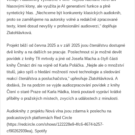
hlasovými klony, ale využita je AI generativní funkce a plně
syntetický hlas. „Nechceme být konkurenty klasických audioknih,
proto se zaměřujeme na autorsky volné a redakčně zpracované
texty, které dosud nevyšly v profesionální audioverzi,“ doplňuje
Zlatohlávková.
Projekt běží od června 2025 a v září 2025 jsou čtenářstvu dostupné
dvě knihy a na dalších se pracuje. Poslechnout si je možné devět
povídek z knihy Tři mrtvoly a jiné od Josefa Macha a čtyři části
knihy Čtrnáct dní na vojně od Karla Poláčka. „Nejde ale o množství
titulů, jako spíš o hledání možností nové technologie a sledování
reakcí čtenářstva a posluchačstva,“ upřesňuje Zlatohlávková. A
dodává, že na podzim se vyjde audiozpracování povídek z knihy
Čtení o staré Praze od Karla Hádka, která poutavě vypráví krátké
příběhy o pražských místech, zvycích a událostech z minulosti.
Audioknihy z projektu Nová vlna jsou zdarma k poslechu na
podcastových platformách Red Circle
(https://redcircle.com/shows/122228e9-4fc6-4674-b257-
cf90262939ea), Spotify