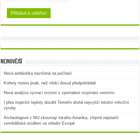
Nejnovější
Nová antibiotika navržená na počítači
Kořeny rostou jinak, než vědci dosud předpokládali
Nová analýza vyvrací tvrzení o zpomalení rozpínání vesmíru
I přes tropické teploty dosáhl Temelín druhé nejvyšší letošní měsíční
výroby
Archeologové z MU zkoumají lokalitu Amerika, zřejmě nejstarší
zemědělské osídlení ve střední Evropě