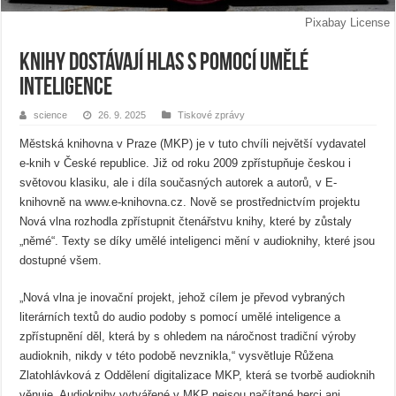
Pixabay License
Knihy dostávají hlas s pomocí umělé
inteligence
science
26. 9. 2025
Tiskové zprávy
Městská knihovna v Praze (MKP) je v tuto chvíli největší vydavatel
e-knih v České republice. Již od roku 2009 zpřístupňuje českou i
světovou klasiku, ale i díla současných autorek a autorů, v E-
knihovně na www.e-knihovna.cz. Nově se prostřednictvím projektu
Nová vlna rozhodla zpřístupnit čtenářstvu knihy, které by zůstaly
„němé“. Texty se díky umělé inteligenci mění v audioknihy, které jsou
dostupné všem.
„Nová vlna je inovační projekt, jehož cílem je převod vybraných
literárních textů do audio podoby s pomocí umělé inteligence a
zpřístupnění děl, která by s ohledem na náročnost tradiční výroby
audioknih, nikdy v této podobě nevznikla,“ vysvětluje Růžena
Zlatohlávková z Oddělení digitalizace MKP, která se tvorbě audioknih
věnuje. Audioknihy vytvářené v MKP nejsou načítané herci ani