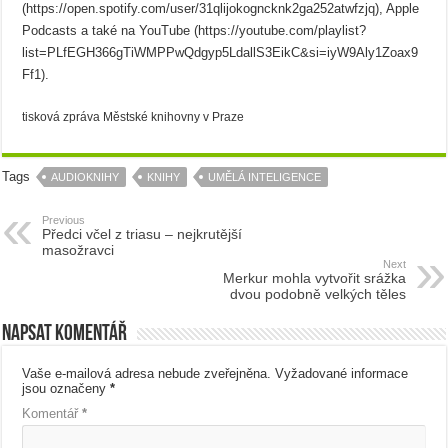
(https://open.spotify.com/user/31qlijokogncknk2ga252atwfzjq), Apple
Podcasts a také na YouTube (https://youtube.com/playlist?
list=PLfEGH366gTiWMPPwQdgyp5LdallS3EikC&si=iyW9Aly1Zoax9
Ff1).
tisková zpráva Městské knihovny v Praze
Tags
AUDIOKNIHY
KNIHY
UMĚLÁ INTELIGENCE
Previous
Předci včel z triasu – nejkrutější
masožravci
Next
Merkur mohla vytvořit srážka
dvou podobně velkých těles
Napsat komentář
Vaše e-mailová adresa nebude zveřejněna.
Vyžadované informace
jsou označeny
*
Komentář
*