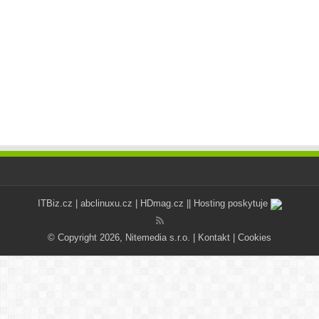
ITBiz.cz
|
abclinuxu.cz
|
HDmag.cz
|| Hosting poskytuje
© Copyright 2026, Nitemedia s.r.o. |
Kontakt
|
Cookies