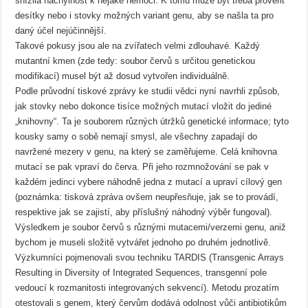
snížila náchylnost k nějaké nemoci. K tomu může být třeba prověřit
desítky nebo i stovky možných variant genu, aby se našla ta pro
daný účel nejúčinnější.
Takové pokusy jsou ale na zvířatech velmi zdlouhavé. Každý
mutantní kmen (zde tedy: soubor červů s určitou genetickou
modifikací) musel být až dosud vytvořen individuálně.
Podle průvodní tiskové zprávy ke studii vědci nyní navrhli způsob,
jak stovky nebo dokonce tisíce možných mutací vložit do jediné
„knihovny“. Ta je souborem různých útržků genetické informace; tyto
kousky samy o sobě nemají smysl, ale všechny zapadají do
navržené mezery v genu, na který se zaměřujeme. Celá knihovna
mutací se pak vpraví do červa. Při jeho rozmnožování se pak v
každém jedinci vybere náhodně jedna z mutací a upraví cílový gen
(poznámka: tisková zpráva ovšem neupřesňuje, jak se to provádí,
respektive jak se zajistí, aby příslušný náhodný výběr fungoval).
Výsledkem je soubor červů s různými mutacemi/verzemi genu, aniž
bychom je museli složitě vytvářet jednoho po druhém jednotlivě.
Výzkumníci pojmenovali svou techniku TARDIS (Transgenic Arrays
Resulting in Diversity of Integrated Sequences, transgenní pole
vedoucí k rozmanitosti integrovaných sekvencí). Metodu prozatím
otestovali s genem, který červům dodává odolnost vůči antibiotikům