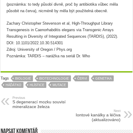
(poznámka: to tedy působí divně, proč by antibiotika vůbec měla
působit na červa), nicméně by měla být použitelná obecně.
Zachary Christopher Stevenson et al, High-Throughput Library
Transgenesis in Caenorhabditis elegans via Transgenic Arrays
Resulting in Diversity of Integrated Sequences (TARDIS), (2022).
DOI: 10.1101/2022.10.30.514301
Zdroj: University of Oregon / Phys.org
Poznámka: TARDIS – narážka na seriál Dr. Who
Tags
BIOLOGIE
BIOTECHNOLOGIE
ČERVI
GENETIKA
HÁĎÁTKO
HLÍSTICE
MUTACE
Previous
S degenerací mozku souvisí
mineralizace železa
Next
Iontové kanálky a léčiva
(aktualizováno)
Napsat komentář