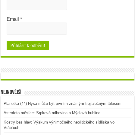
Email
*
Nejnovější
Planetka (44) Nysa může být prvním známým trojlaločným tělesem
Astrofoto měsíce: Srpková mlhovina a Mýdlová bublina
Kostry bez hláv: Výskum výnimočného neolitického sídliska vo
Vrábľoch