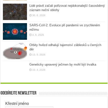
Lidé právě začali pořizovat nejdokonalejší časosběrný
záznam noční oblohy
30. 6. 2026
SARS-CoV-2: Evoluce při pandemii ve zrychleném
režimu
4. 6. 2026
Orbity hvězd odhalují tajemství záblesků u černých
děr
13. 5. 2026
Geneticky upravený ječmen by mohl být trvalka
10. 4. 2026
Odebírejte newsletter
Křestní jméno