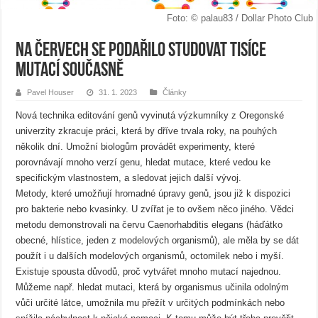
Foto: © palau83 / Dollar Photo Club
Na červech se podařilo studovat tisíce
mutací současně
Pavel Houser
31. 1. 2023
Články
Nová technika editování genů vyvinutá výzkumníky z Oregonské
univerzity zkracuje práci, která by dříve trvala roky, na pouhých
několik dní. Umožní biologům provádět experimenty, které
porovnávají mnoho verzí genu, hledat mutace, které vedou ke
specifickým vlastnostem, a sledovat jejich další vývoj.
Metody, které umožňují hromadné úpravy genů, jsou již k dispozici
pro bakterie nebo kvasinky. U zvířat je to ovšem něco jiného. Vědci
metodu demonstrovali na červu Caenorhabditis elegans (háďátko
obecné, hlístice, jeden z modelových organismů), ale měla by se dát
použít i u dalších modelových organismů, octomilek nebo i myší.
Existuje spousta důvodů, proč vytvářet mnoho mutací najednou.
Můžeme např. hledat mutaci, která by organismus učinila odolným
vůči určité látce, umožnila mu přežít v určitých podmínkách nebo