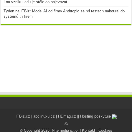
I na vzniku ledu je stále co objevovat
Týden na ITBiz: Model AI od firmy Anthropic se při testech naboural do
systémů tří firem
ITBiz.cz
|
abclinuxu.cz
|
HDmag.cz
|| Hosting poskytuje
© Copyright 2026, Nitemedia s.r.o. |
Kontakt
|
Cookies