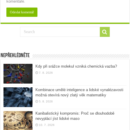
komentáře.
Nepřehlédněte
Kdy při srážce molekul vzniká chemická vazba?
7. 8. 2026
Kombinace umělé inteligence a lidské vynalézavosti
možná otevírá nový zlatý věk matematiky
5. 8. 2026
Kanibalistický kompromis: Proč se dlouhodobě
nevyplácí jíst lidské maso
10. 7. 2026