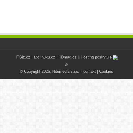
ITBiz.cz
|
abclinuxu.cz
|
HDmag.cz
|| Hosting poskytuje
© Copyright 2026, Nitemedia s.r.o. |
Kontakt
|
Cookies