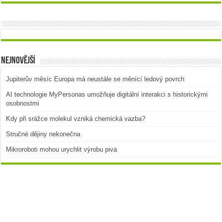
Nejnovější
Jupiterův měsíc Europa má neustále se měnící ledový povrch
AI technologie MyPersonas umožňuje digitální interakci s historickými
osobnostmi
Kdy při srážce molekul vzniká chemická vazba?
Stručné dějiny nekonečna
Mikroroboti mohou urychlit výrobu piva