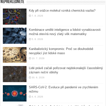
Nepřehlédněte
Kdy při srážce molekul vzniká chemická vazba?
7. 8. 2026
Kombinace umělé inteligence a lidské vynalézavosti
možná otevírá nový zlatý věk matematiky
5. 8. 2026
Kanibalistický kompromis: Proč se dlouhodobě
nevyplácí jíst lidské maso
10. 7. 2026
Lidé právě začali pořizovat nejdokonalejší časosběrný
záznam noční oblohy
30. 6. 2026
SARS-CoV-2: Evoluce při pandemii ve zrychleném
režimu
4. 6. 2026