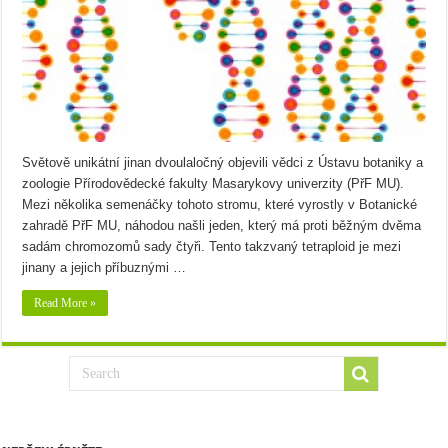
Světově unikátní jinan dvoulaločný objevili vědci z Ústavu botaniky a
zoologie Přírodovědecké fakulty Masarykovy univerzity (PřF MU).
Mezi několika semenáčky tohoto stromu, které vyrostly v Botanické
zahradě PřF MU, náhodou našli jeden, který má proti běžným dvěma
sadám chromozomů sady čtyři. Tento takzvaný tetraploid je mezi
jinany a jejich příbuznými …
Read More »