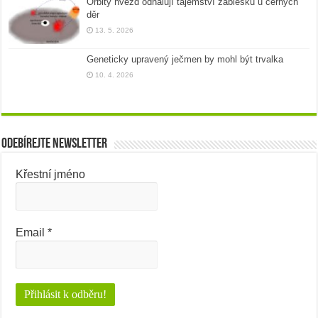
Orbity hvězd odhalují tajemství záblesků u černých
děr
13. 5. 2026
Geneticky upravený ječmen by mohl být trvalka
10. 4. 2026
Odebírejte newsletter
Křestní jméno
Email
*