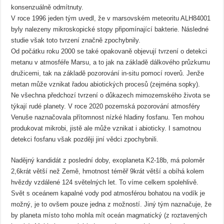
konsenzuálně odmítnuty.
V roce 1996 jeden tým uvedl, že v marsovském meteoritu ALH84001
byly nalezeny mikroskopické stopy připomínající bakterie. Následné
studie však toto tvrzení značně zpochybnily.
Od počátku roku 2000 se také opakovaně objevují tvrzení o detekci
metanu v atmosféře Marsu, a to jak na základě dálkového průzkumu
družicemi, tak na základě pozorování in-situ pomocí roverů. Jenže
metan může vznikat řadou abiotických procesů (zejména sopky).
Ne všechna předchozí tvrzení o důkazech mimozemského života se
týkají rudé planety. V roce 2020 pozemská pozorování atmosféry
Venuše naznačovala přítomnost nízké hladiny fosfanu. Ten mohou
produkovat mikrobi, jistě ale může vznikat i abioticky. I samotnou
detekci fosfanu však později jiní vědci zpochybnili.
Nadějný kandidát z poslední doby, exoplaneta K2-18b, má poloměr
2,6krát větší než Země, hmotnost téměř 9krát větší a obíhá kolem
hvězdy vzdálené 124 světelných let. To víme celkem spolehlivě.
Svět s oceánem kapalné vody pod atmosférou bohatou na vodík je
možný, je to ovšem pouze jedna z možností. Jiný tým naznačuje, že
by planeta místo toho mohla mít oceán magmatický (z roztavených