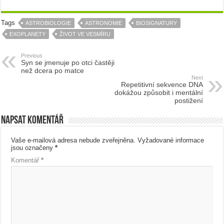
Tags
ASTROBIOLOGIE
ASTRONOMIE
BIOSIGNATURY
EXOPLANETY
ŽIVOT VE VESMÍRU
Previous
Syn se jmenuje po otci častěji
než dcera po matce
Next
Repetitivní sekvence DNA
dokážou způsobit i mentální
postižení
Napsat komentář
Vaše e-mailová adresa nebude zveřejněna.
Vyžadované informace
jsou označeny
*
Komentář
*