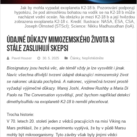
Jak by mohla vypadat exoplaneta K2-18 b. Pozorování podporují
hypotézu, že pod atmosférou bohatou na vodík se na K2-18 b může
nacházet vodní oceán. Na obrázku je mezi K2-18 b a její hvězdou
zobrazena exoplaneta K2-18 c. Kredit: Ilustrace: NASA, ESA, CSA,
Joseph Olmsted (STScI); Science: Nikku Madhusudhan (IoA).
Údajné důkazy mimozemského života si
stále zasluhují skepsi
Pavel Houser
30. 5. 2025
Články
,
Nepřehlédněte
Biosignatury jsou hezká věc, ale téměř vždy je lze vysvětlit i jinak.
Navíc všechna dřívější tvrzení údajně dokazující mimozemský život
se nakonec ukázala pochybná. A nakonec, výjimečná tvrzení prostě
vyžadují výjimečné důkazy. Manoj Joshi, Andrew Rushby a Maria Di
Paolo na The Conversation vysvětlují, proč bychom například detekci
dimethylsulfidu na exoplanetě K2-18 b neměli přeceňovat.
Trocha historie:
V 70. letech 20. století jeden z vědců pracujících na misi Viking na
Mars prohlásil, že z jeho experimentu vyplývá, že by v půdě Marsu
mohly být mikroorganismy. Tyto závěry však byly jinými vědci