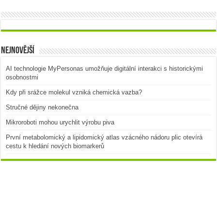
Nejnovější
AI technologie MyPersonas umožňuje digitální interakci s historickými
osobnostmi
Kdy při srážce molekul vzniká chemická vazba?
Stručné dějiny nekonečna
Mikroroboti mohou urychlit výrobu piva
První metabolomický a lipidomický atlas vzácného nádoru plic otevírá
cestu k hledání nových biomarkerů