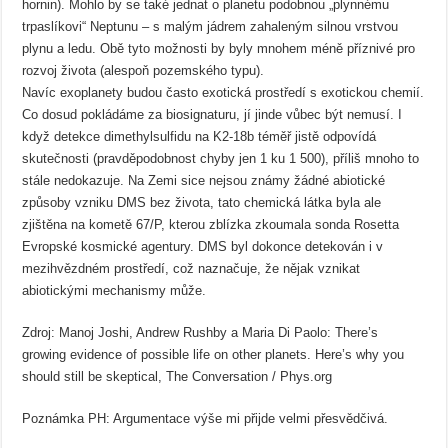
hornin). Mohlo by se také jednat o planetu podobnou „plynnému
trpaslíkovi“ Neptunu – s malým jádrem zahaleným silnou vrstvou
plynu a ledu. Obě tyto možnosti by byly mnohem méně příznivé pro
rozvoj života (alespoň pozemského typu).
Navíc exoplanety budou často exotická prostředí s exotickou chemií.
Co dosud pokládáme za biosignaturu, jí jinde vůbec být nemusí. I
když detekce dimethylsulfidu na K2-18b téměř jistě odpovídá
skutečnosti (pravděpodobnost chyby jen 1 ku 1 500), příliš mnoho to
stále nedokazuje. Na Zemi sice nejsou známy žádné abiotické
způsoby vzniku DMS bez života, tato chemická látka byla ale
zjištěna na kometě 67/P, kterou zblízka zkoumala sonda Rosetta
Evropské kosmické agentury. DMS byl dokonce detekován i v
mezihvězdném prostředí, což naznačuje, že nějak vznikat
abiotickými mechanismy může.
Zdroj: Manoj Joshi, Andrew Rushby a Maria Di Paolo: There’s
growing evidence of possible life on other planets. Here’s why you
should still be skeptical, The Conversation / Phys.org
Poznámka PH: Argumentace výše mi přijde velmi přesvědčivá.