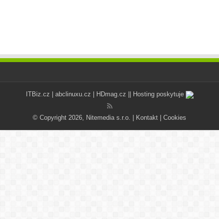
ITBiz.cz
|
abclinuxu.cz
|
HDmag.cz
|| Hosting poskytuje
© Copyright 2026, Nitemedia s.r.o. |
Kontakt
|
Cookies