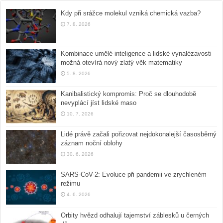
Kdy při srážce molekul vzniká chemická vazba?
7. 8. 2026
Kombinace umělé inteligence a lidské vynalézavosti
možná otevírá nový zlatý věk matematiky
5. 8. 2026
Kanibalistický kompromis: Proč se dlouhodobě
nevyplácí jíst lidské maso
10. 7. 2026
Lidé právě začali pořizovat nejdokonalejší časosběrný
záznam noční oblohy
30. 6. 2026
SARS-CoV-2: Evoluce při pandemii ve zrychleném
režimu
4. 6. 2026
Orbity hvězd odhalují tajemství záblesků u černých