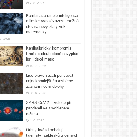
7. 8. 2026
Kombinace umělé inteligence
a lidské vynalézavosti možná
otevírá nový zlatý věk
matematiky
 8. 2026
Kanibalistický kompromis:
Proč se dlouhodobě nevyplácí
jíst lidské maso
10. 7. 2026
Lidé právě začali pořizovat
nejdokonalejší časosběrný
záznam noční oblohy
30. 6. 2026
SARS-CoV-2: Evoluce při
pandemii ve zrychleném
režimu
4. 6. 2026
Orbity hvězd odhalují
tajemství záblesků u černých