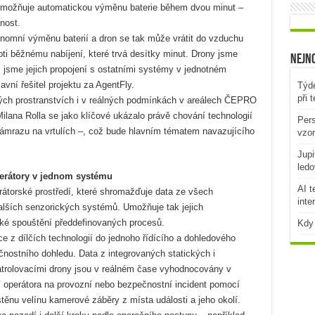
á umožňuje automatickou výměnu baterie během dvou minut –
nost.
onomní výměnu baterií a dron se tak může vrátit do vzduchu
oti běžnému nabíjení, které trvá desítky minut. Drony jsme
Nejno
 jsme jejich propojení s ostatními systémy v jednotném
avní řešitel projektu za AgentFly.
Týde
při 
ných prostranstvích i v reálných podmínkách v areálech ČEPRO
ilana Rolla se jako klíčové ukázalo právě chování technologií
Pers
ámrazu na vrtulích –, což bude hlavním tématem navazujícího
vzo
Jupi
ledo
perátory v jednom systému
AI t
rátorské prostředí, které shromažďuje data ze všech
inte
dalších senzorických systémů. Umožňuje tak jejich
ké spouštění předdefinovaných procesů.
Kdy 
e z dílčích technologií do jednoho řídícího a dohledového
nostního dohledu. Data z integrovaných statických i
rolovacími drony jsou v reálném čase vyhodnocovány v
 operátora na provozní nebo bezpečnostní incident pomocí
těnu velínu kamerové záběry z místa události a jeho okolí.