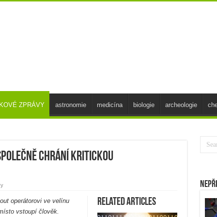
SKOVÉ ZPRÁVY
astronomie
medicína
biologie
archeologie
ch
polečně chrání kritickou
Nepř
vy
Related Articles
ut operátorovi ve velínu
místo vstoupí člověk.