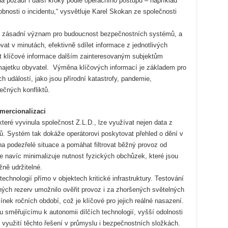
a pozadí i další kroky podle operačního postupu – například
obnosti o incidentu,“ vysvětluje Karel Skokan ze společnosti
e zásadní význam pro budoucnost bezpečnostních systémů, a
at v minutách, efektivně sdílet informace z jednotlivých
t klíčové informace dalším zainteresovaným subjektům
ajetku obyvatel. Výměna klíčových informací je základem pro
h událostí, jako jsou přírodní katastrofy, pandemie,
ečných konfliktů.
mercionalizaci
teré vyvinula společnost Z.L.D., lze využívat nejen data z
orů. Systém tak dokáže operátorovi poskytovat přehled o dění v
a podezřelé situace a pomáhat filtrovat běžný provoz od
e navíc minimalizuje nutnost fyzických obchůzek, které jsou
žně udržitelné.
technologií přímo v objektech kritické infrastruktury. Testování
ch rezerv umožnilo ověřit provoz i za zhoršených světelných
k ročních období, což je klíčové pro jejich reálné nasazení.
 směřujícímu k autonomii dílčích technologií, vyšší odolnosti
využití těchto řešení v průmyslu i bezpečnostních složkách.