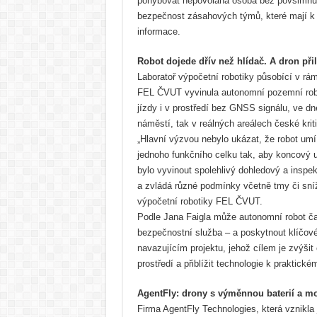
pohybovat nepovolaná osoba bez povšimnut
bezpečnost zásahových týmů, které mají k d
informace.
Robot dojede dřív než hlídač. A dron přile
Laboratoř výpočetní robotiky působící v rám
FEL ČVUT vyvinula autonomní pozemní robot
jízdy i v prostředí bez GNSS signálu, ve dn
náměstí, tak v reálných areálech české kriti
„Hlavní výzvou nebylo ukázat, že robot umí
jednoho funkčního celku tak, aby koncový 
bylo vyvinout spolehlivý dohledový a inspe
a zvládá různé podmínky včetně tmy či sníže
výpočetní robotiky FEL ČVUT.
Podle Jana Faigla může autonomní robot čas
bezpečnostní služba – a poskytnout klíčov
navazujícím projektu, jehož cílem je zvýši
prostředí a přiblížit technologie k praktick
AgentFly: drony s výměnnou baterií a mo
Firma AgentFly Technologies, která vznikla