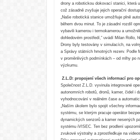
drony a robotickou dokovací stanici, kter
což zásadně zvyšuje jejich operační dostup
„Naše robotická stanice umožňuje plně aut
během dvou minut. To je zásadní rozdíl opr
vybavili kamerou i termokamerou a umožnili
dohledovém prostředí,“ uvádí Milan Rollo, hl
Drony byly testovány v simulacích, na vol
a Správy státních hmotných rezerv. Podle M
v proměnlivých podmínkách – od mlhy po n
výzkumu.
Z.L.D: propojení všech informací pro o
Společnost Z.L.D. vyvinula integrované ope
autonomních robotů, dronů, kamer, čidel i 
vyhodnocování v reálném čase a automatic
„Naším úkolem bylo spojit všechny informac
systému, se kterým pracuje operátor bezpeč
dynamických senzorů a kamer nesených pat
systému iVISEC. Ten bez prodlení upozorní
zvukové výstrahy a zprostředkuje na videos