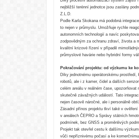
Díky procesní automatizaci systém zajistí n
nejbližší terénní jednotce jsou zaslány podr
Z.L.D.
Podle Karla Skokana má podobná integrac
to nejen v průmyslu. Umožňuje rychle reagov
autonomních technologií a navíc poskytova
zodpovědným za ochranu zdraví, života a m
kvalitní krizové řízení v případě mimořádnýc
průmyslové havárie nebo hybridní formy vál
Pokračování projektu: od výzkumu ke ko
Díky jednotnému operátorskému prostředí, k
robotů, ale i z kamer, čidel a dalších senz
celém areálu v reálném čase, upozorňovat n
skutečně závažných událostí. Tato integrac
nejen časově náročné, ale i personálně obtí
Zásadní přínos projektu tkví také v ověření 
v areálech ČEPRO a Správy státních hmotný
podmínek, bez GNSS a proměnlivých podmíne
Projekt tak otevřel cestu k dalšímu výzkumu
vůči nepříznivému počasí a ke komerčnímu 