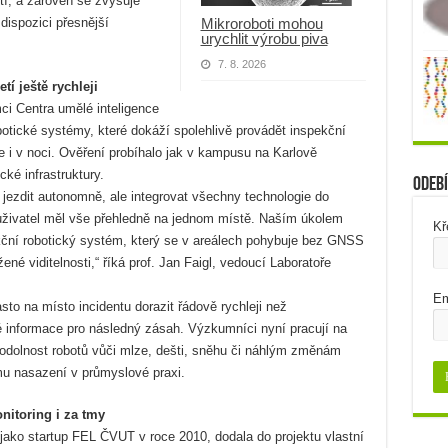
í, a zároveň se zvyšuje
ispozici přesnější
Mikroroboti mohou
urychlit výrobu piva
7. 8. 2026
tí ještě rychleji
ci Centra umělé inteligence
ické systémy, které dokáží spolehlivě provádět inspekční
e i v noci. Ověření probíhalo jak v kampusu na Karlově
cké infrastruktury.
Odebí
 jezdit autonomně, ale integrovat všechny technologie do
uživatel měl vše přehledně na jednom místě. Naším úkolem
Kř
kční robotický systém, který se v areálech pohybuje bez GNSS
né viditelnosti,“ říká prof. Jan Faigl, vedoucí Laboratoře
Em
to na místo incidentu dorazit řádově rychleji než
é informace pro následný zásah. Výzkumníci nyní pracují na
t odolnost robotů vůči mlze, dešti, sněhu či náhlým změnám
ému nasazení v průmyslové praxi.
nitoring i za tmy
 jako startup FEL ČVUT v roce 2010, dodala do projektu vlastní