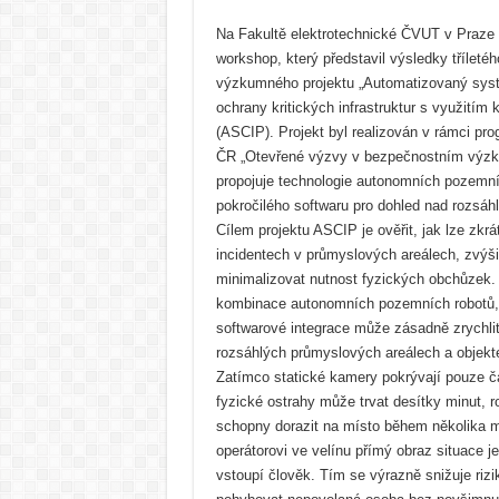
Na Fakultě elektrotechnické ČVUT v Praze 
workshop, který představil výsledky tříleté
výzkumného projektu „Automatizovaný syst
ochrany kritických infrastruktur s využitím
(ASCIP). Projekt byl realizován v rámci pro
ČR „Otevřené výzvy v bezpečnostním výz
propojuje technologie autonomních pozemní
pokročilého softwaru pro dohled nad rozsáhl
Cílem projektu ASCIP je ověřit, jak lze zkrát
incidentech v průmyslových areálech, zvýš
minimalizovat nutnost fyzických obchůzek. 
kombinace autonomních pozemních robotů, 
softwarové integrace může zásadně zrychlit
rozsáhlých průmyslových areálech a objektec
Zatímco statické kamery pokrývají pouze čá
fyzické ostrahy může trvat desítky minut, r
schopny dorazit na místo během několika m
operátorovi ve velínu přímý obraz situace j
vstoupí člověk. Tím se výrazně snižuje rizi