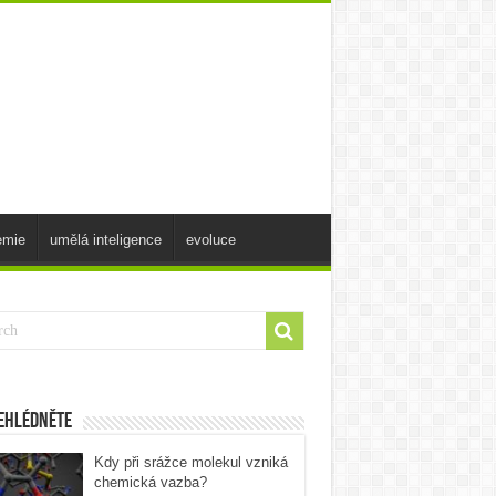
emie
umělá inteligence
evoluce
ehlédněte
Kdy při srážce molekul vzniká
chemická vazba?