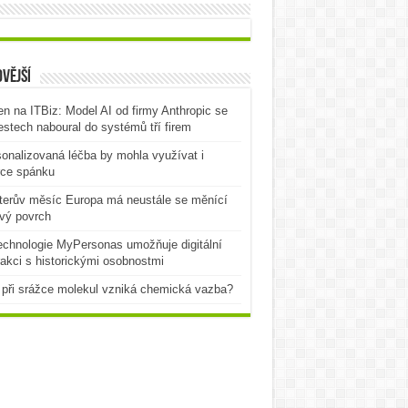
vější
n na ITBiz: Model AI od firmy Anthropic se
testech naboural do systémů tří firem
onalizovaná léčba by mohla využívat i
rce spánku
terův měsíc Europa má neustále se měnící
vý povrch
echnologie MyPersonas umožňuje digitální
rakci s historickými osobnostmi
při srážce molekul vzniká chemická vazba?