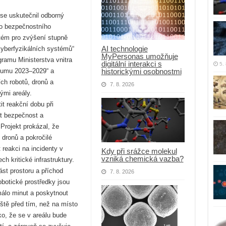
se uskutečnil odborný
ho bezpečnostního
ém pro zvýšení stupně
AI technologie
 kyberfyzikálních systémů“
MyPersonas umožňuje
gramu Ministerstva vnitra
digitální interakci s
5.
historickými osobnostmi
kumu 2023–2029“ a
ch robotů, dronů a
7. 8. 2026
ými areály.
it reakční dobu při
it bezpečnost a
Projekt prokázal, že
dronů a pokročilé
 reakci na incidenty v
Kdy při srážce molekul
vzniká chemická vazba?
h kritické infrastruktury.
st prostoru a příchod
7. 8. 2026
obotické prostředky jsou
álo minut a poskytnout
eště před tím, než na místo
ko, že se v areálu bude