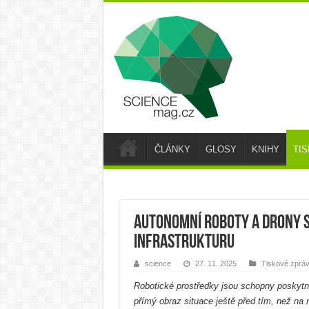
ČLÁNKY
GLOSY
KNIHY
TI
Autonomní roboty a drony s
infrastrukturu
science
27. 11. 2025
Tiskové zprá
Robotické prostředky jsou schopny poskytno
přímý obraz situace ještě před tím, než na 