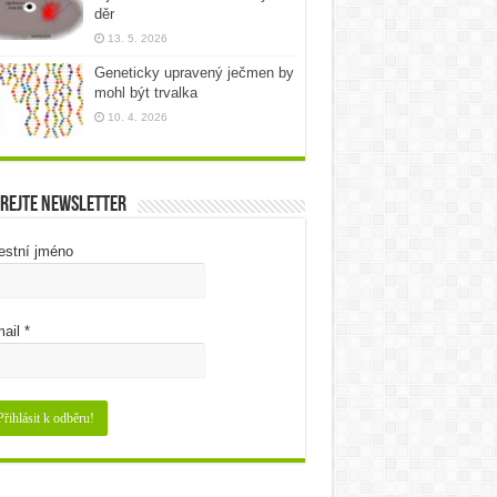
děr
13. 5. 2026
Geneticky upravený ječmen by
mohl být trvalka
10. 4. 2026
rejte newsletter
estní jméno
ail
*