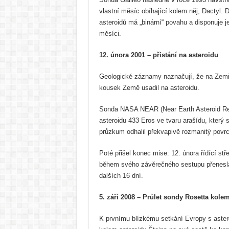
vlastní měsíc obíhající kolem něj, Dactyl.
asteroidů má „binární“ povahu a disponuje 
měsíci.
12. února 2001 – přistání na asteroidu
Geologické záznamy naznačují, že na Zemi 
kousek Země usadil na asteroidu.
Sonda NASA NEAR (Near Earth Asteroid Re
asteroidu 433 Eros ve tvaru arašídu, který s
průzkum odhalil překvapivě rozmanitý povrch
Poté přišel konec mise: 12. února řídící stř
během svého závěrečného sestupu přenesla 
dalších 16 dní.
5. září 2008 – Průlet sondy Rosetta kole
K prvnímu blízkému setkání Evropy s aster