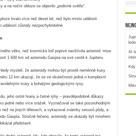
y a na noční obloze se objevilo „podivné světlo“.
ze trvalo více než deset let, než bylo místo události
Nejno
 událostí zůstaly nezpochybnitelné.
Jupi
em
ledo
írného věku, než kosmická loď poprvé navštívila asteroid: mise
AI t
inte
osti 1 600 km od asteroidu Gaspra na své cestě k Jupiteru.
Kdy 
ohledy mysleli, že asteroidy mohou být prostě neměnné kusy
Stru
měru 12 km ukazují, že se ve skutečnosti jedná o komplexní
avidelnými tvary a bohatými geologickými rysy.
Mikr
idu, jeho ostré hrany a četné rýhy – pravděpodobně důkazy
dku jedné nebo více srážek. Vyznačoval se také pozoruhodným
než na jiných tělesech, a vykazoval známky sesuvů půdy, a
oidu Gaspra. Stručně řečeno, asteroidy se ukázaly být mnohem
dokázal představit.
la druhý asteroid, Idu, kde objevila, že tento asteroid má