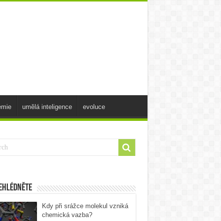
emie
umělá inteligence
evoluce
ehlédněte
Kdy při srážce molekul vzniká
chemická vazba?