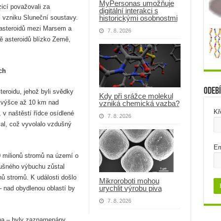
MyPersonas umožňuje
icí považovali za
digitální interakci s
historickými osobnostmi
 vzniku Sluneční soustavy.
 asteroidů mezi Marsem a
7. 8. 2026
ně asteroidů blízko Země,
ch
Odebí
teroidu, jehož byli svědky
Kdy při srážce molekul
e výšce až 10 km nad
vzniká chemická vazba?
Kř
v naštěstí řídce osídlené
7. 8. 2026
oval, což vyvolalo vzdušný
Em
60 milionů stromů na území o
dušného výbuchu zůstal
nů stromů. K události došlo
Mikroroboti mohou
urychlit výrobu piva
– nad obydlenou oblastí by
7. 8. 2026
ena – byly zaznamenány