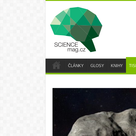
ČLÁNKY
GLOSY
KNIHY
TI