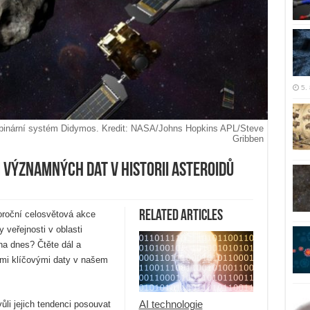
5.
binární systém Didymos. Kredit: NASA/Johns Hopkins APL/Steve
Gribben
 významných dat v historii asteroidů
Related Articles
oroční celosvětová akce
 veřejnosti v oblasti
vna dnes? Čtěte dál a
ími klíčovými daty v našem
AI technologie
ůli jejich tendenci posouvat