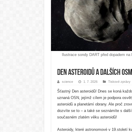
Ilustrace sondy DART před dopadem na 
Den asteroidů a dalších osm
science
1. 7. 2026
Tiskové zprávy
Šťastný Den asteroidů! Dnes se koná každ
uznaná OSN, jejímž cílem je podpora osvěty
asteroidů a planetární obrany. Ale proč zro
dozvíte se to – a také se seznámíte s dalš
současném zlatém věku asteroidů!
Asteroidy, které astronomové v 19.století kv