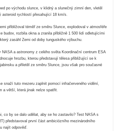
Hned po východu slunce, v klidný a slunečný zimní den, vletěl
asteroid rychlostí přesahující 18 km/s.
emi přibližoval téměř ze směru Slunce, explodoval v atmosféře
e budov, rozbila okna a zranila přibližně 1 500 lidí odletujícími
d, který zasáhl Zemi od doby tunguského výbuchu.
y NASA a astronomy z celého světa Koordinační centrum ESA
nocuje hrozbu, kterou představují tělesa přibližující se k
ljabinsku a přiletěl ze směru Slunce, jsou však pro současné
naží tuto mezeru zaplnit pomocí infračerveného vidění,
 a větší, která jinak nelze spatřit.
i, co by se dalo udělat, aby se ho zastavilo? Test NASA s
T) představoval první část ambiciózního mezinárodního
u najít odpověď.