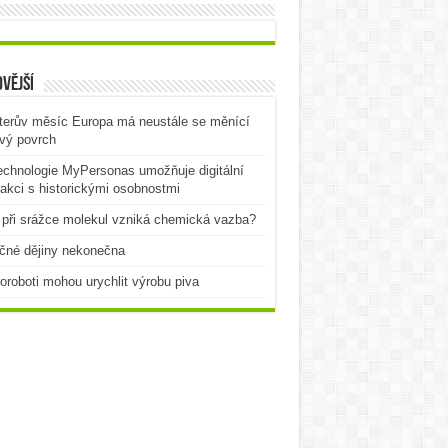
vější
terův měsíc Europa má neustále se měnící
vý povrch
echnologie MyPersonas umožňuje digitální
rakci s historickými osobnostmi
při srážce molekul vzniká chemická vazba?
čné dějiny nekonečna
oroboti mohou urychlit výrobu piva