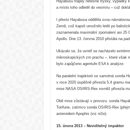
Hayabusu trápily netěsné trysky, výpadky k
a místo toho odletěl do vesmíru – což doklá
I přesto Hayabusa oddělila svou návratovou
Země, což kapsli umožnilo letět po balistic
zaznamenala maximální zpomalení asi 25 G a
Apollo. Dne 13. června 2010 přistála na pa
Ukázalo se, že uvnitř se nacházelo extrémn
mikroskopických zrn prachu –, které však m
bylo zapůjčeno agentuře ESA k analýze.
Na paralelní trajektorii se samotná sonda 
v roce 2020 úspěšně přivezla 5,4 gramu mate
mise NASA OSIRIS-Rex rovněž přivezla mat
Obě mise zůstávají v provozu: sonda Hayabu
Torifune, zatímco sonda OSIRIS-Rex (pře
asteroidem Apophis (viz níže).
15. února 2013 – Neviditelný impaktor