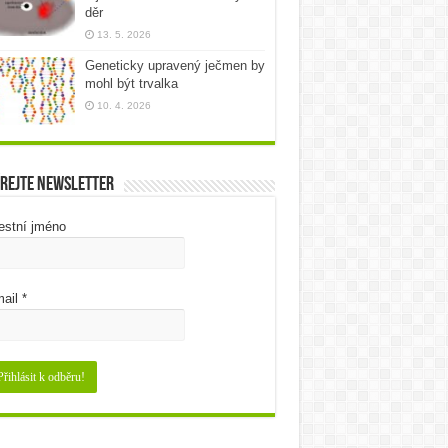
děr
13. 5. 2026
Geneticky upravený ječmen by
mohl být trvalka
10. 4. 2026
rejte newsletter
estní jméno
ail
*