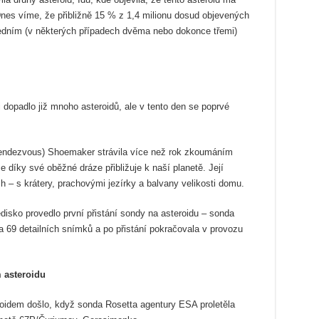
 Dnes víme, že přibližně 15 % z 1,4 milionu dosud objevených
jedním (v některých případech dvěma nebo dokonce třemi)
dopadlo již mnoho asteroidů, ale v tento den se poprvé
ndezvous) Shoemaker strávila více než rok zkoumáním
e díky své oběžné dráze přibližuje k naší planetě. Její
 – s krátery, prachovými jezírky a balvany velikosti domu.
edisko provedlo první přistání sondy na asteroidu – sonda
69 detailních snímků a po přistání pokračovala v provozu
m asteroidu
oidem došlo, když sonda Rosetta agentury ESA proletěla