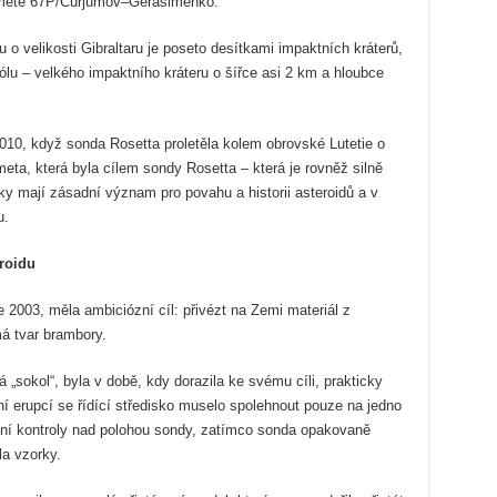
ometě 67P/Čurjumov–Gerasimenko.
 o velikosti Gibraltaru je poseto desítkami impaktních kráterů,
ólu – velkého impaktního kráteru o šířce asi 2 km a hloubce
010, když sonda Rosetta proletěla kolem obrovské Lutetie o
eta, která byla cílem sondy Rosetta – která je rovněž silně
ky mají zásadní význam pro povahu a historii asteroidů a v
u.
eroidu
2003, měla ambiciózní cíl: přivézt na Zemi materiál z
á tvar brambory.
„sokol“, byla v době, kdy dorazila ke svému cíli, prakticky
 erupcí se řídící středisko muselo spolehnout pouze na jedno
ení kontroly nad polohou sondy, zatímco sonda opakovaně
la vzorky.