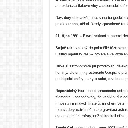
atmosférické tlakové vlny a seismické otřes
Navzdory obrovskému rozsahu tunguské explo
prozkoumáno, ačkoli škody způsobené touto
21. října 1991 – První setkání s asteroid
Stejně tak trvalo až do pokročilé fáze vesm
Galileo agentury NASA proletěla ve vzdálen
Dříve si astronomové při pozorování dalek
horniny, ale snímky asteroidu Gaspra o prů
geologické světy samy o sobě, s velmi nepr
Nepravidelný tvar tohoto kamenného astero
zlomenin – naznačovaly, že vznikl v důsle
množstvím malých kráterů, mnohem větším 
to navzdory extrémně nízké gravitaci aster
dynamičtějšími místy, než si kdokoli dříve 
Sonda Galileo následně v roce 1993 navštívi