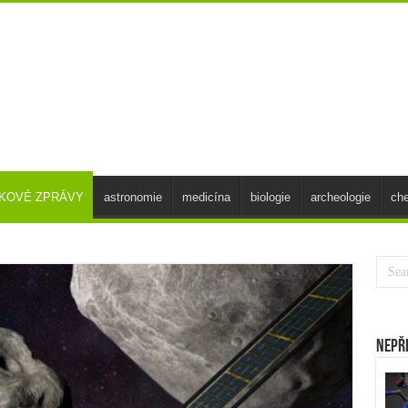
SKOVÉ ZPRÁVY
astronomie
medicína
biologie
archeologie
ch
Nepř