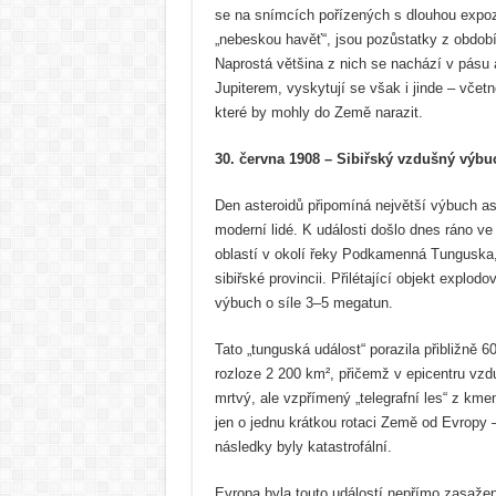
se na snímcích pořízených s dlouhou expoz
„nebeskou havěť“, jsou pozůstatky z období
Naprostá většina z nich se nachází v pásu
Jupiterem, vyskytují se však i jinde – včet
které by mohly do Země narazit.
30. června 1908 – Sibiřský vzdušný výbu
Den asteroidů připomíná největší výbuch as
moderní lidé. K události došlo dnes ráno v
oblastí v okolí řeky Podkamenná Tunguska, 
sibiřské provincii. Přilétající objekt explod
výbuch o síle 3–5 megatun.
Tato „tunguská událost“ porazila přibližně 
rozloze 2 200 km², přičemž v epicentru vz
mrtvý, ale vzpřímený „telegrafní les“ z kme
jen o jednu krátkou rotaci Země od Evropy 
následky byly katastrofální.
Evropa byla touto událostí nepřímo zasaž