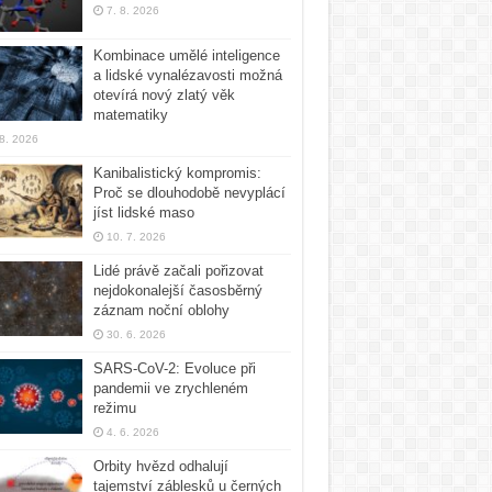
7. 8. 2026
Kombinace umělé inteligence
a lidské vynalézavosti možná
otevírá nový zlatý věk
matematiky
 8. 2026
Kanibalistický kompromis:
Proč se dlouhodobě nevyplácí
jíst lidské maso
10. 7. 2026
Lidé právě začali pořizovat
nejdokonalejší časosběrný
záznam noční oblohy
30. 6. 2026
SARS-CoV-2: Evoluce při
pandemii ve zrychleném
režimu
4. 6. 2026
Orbity hvězd odhalují
tajemství záblesků u černých