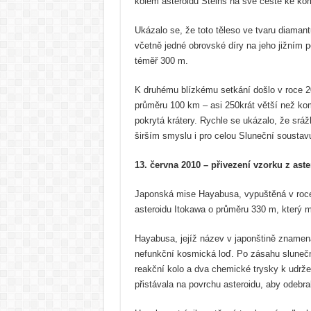
kolem asteroidu Šteins na své cestě ke k
Ukázalo se, že toto těleso ve tvaru diamantu
včetně jedné obrovské díry na jeho jižním p
téměř 300 m.
K druhému blízkému setkání došlo v roce 2
průměru 100 km – asi 250krát větší než kom
pokrytá krátery. Rychle se ukázalo, že sráž
širším smyslu i pro celou Sluneční soustav
13. června 2010 – přivezení vzorku z ast
Japonská mise Hayabusa, vypuštěná v roce 
asteroidu Itokawa o průměru 330 m, který m
Hayabusa, jejíž název v japonštině znamená 
nefunkční kosmická loď. Po zásahu sluneční
reakční kolo a dva chemické trysky k udrž
přistávala na povrchu asteroidu, aby odebra