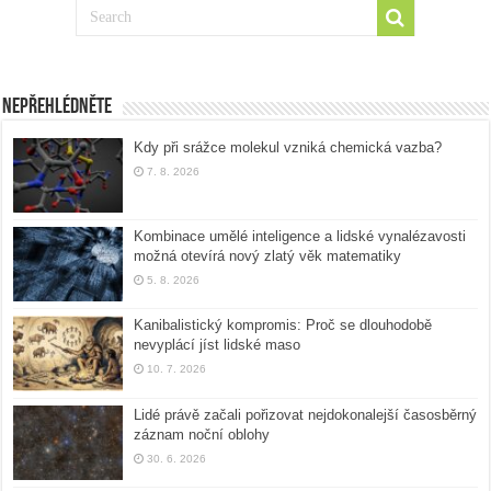
Nepřehlédněte
Kdy při srážce molekul vzniká chemická vazba?
7. 8. 2026
Kombinace umělé inteligence a lidské vynalézavosti
možná otevírá nový zlatý věk matematiky
5. 8. 2026
Kanibalistický kompromis: Proč se dlouhodobě
nevyplácí jíst lidské maso
10. 7. 2026
Lidé právě začali pořizovat nejdokonalejší časosběrný
záznam noční oblohy
30. 6. 2026