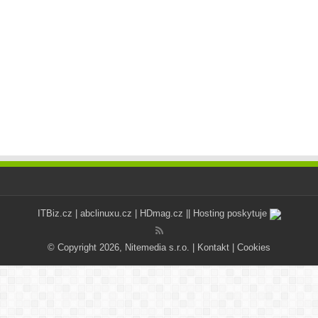
ITBiz.cz
|
abclinuxu.cz
|
HDmag.cz
|| Hosting poskytuje
© Copyright 2026, Nitemedia s.r.o. |
Kontakt
|
Cookies