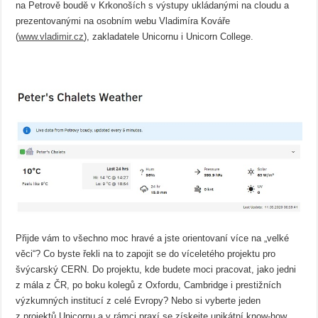
na Petrově boudě v Krkonoších s výstupy ukládanými na cloudu a
prezentovanými na osobním webu Vladimíra Kováře
(
www.vladimir.cz
), zakladatele Unicornu i Unicorn College.
Přijde vám to všechno moc hravé a jste orientovaní více na „velké
věci“? Co byste řekli na to zapojit se do víceletého projektu pro
švýcarský CERN. Do projektu, kde budete moci pracovat, jako jedni
z mála z ČR, po boku kolegů z Oxfordu, Cambridge i prestižních
výzkumných institucí z celé Evropy? Nebo si vyberte jeden
z projektů Unicornu a v rámci praxí se získejte unikátní know-how