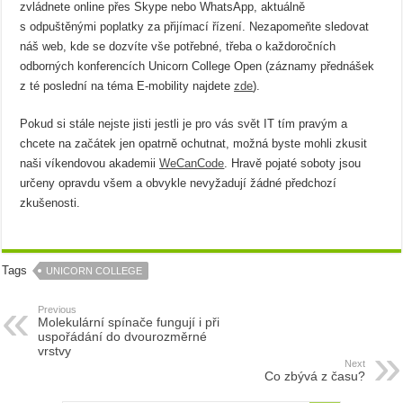
zvládnete online přes Skype nebo WhatsApp, aktuálně
s odpuštěnými poplatky za přijímací řízení. Nezapomeňte sledovat
náš web, kde se dozvíte vše potřebné, třeba o každoročních
odborných konferencích Unicorn College Open (záznamy přednášek
z té poslední na téma E-mobility najdete
zde
).
Pokud si stále nejste jisti jestli je pro vás svět IT tím pravým a
chcete na začátek jen opatrně ochutnat, možná byste mohli zkusit
naši víkendovou akademii
WeCanCode
. Hravě pojaté soboty jsou
určeny opravdu všem a obvykle nevyžadují žádné předchozí
zkušenosti.
Tags
UNICORN COLLEGE
Previous
Molekulární spínače fungují i při
uspořádání do dvourozměrné
vrstvy
Next
Co zbývá z času?