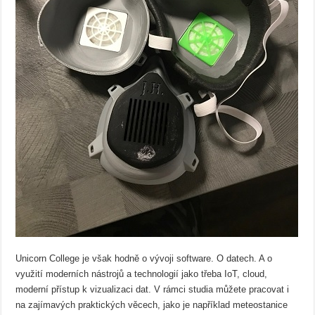
Unicorn College je však hodně o vývoji software. O datech. A o
využití moderních nástrojů a technologií jako třeba IoT, cloud,
moderní přístup k vizualizaci dat. V rámci studia můžete pracovat i
na zajímavých praktických věcech, jako je například meteostanice