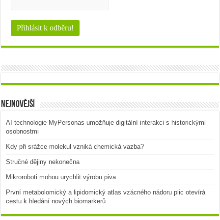
Nejnovější
AI technologie MyPersonas umožňuje digitální interakci s historickými
osobnostmi
Kdy při srážce molekul vzniká chemická vazba?
Stručné dějiny nekonečna
Mikroroboti mohou urychlit výrobu piva
První metabolomický a lipidomický atlas vzácného nádoru plic otevírá
cestu k hledání nových biomarkerů