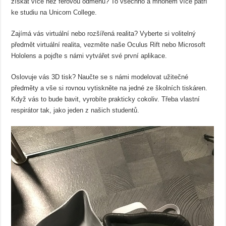
získat více než férovou odměnu? To všechno a mnohem více patří
ke studiu na Unicorn College.
Zajímá vás virtuální nebo rozšířená realita? Vyberte si volitelný
předmět virtuální realita, vezměte naše Oculus Rift nebo Microsoft
Hololens a pojďte s námi vytvářet své první aplikace.
Oslovuje vás 3D tisk? Naučte se s námi modelovat užitečné
předměty a vše si rovnou vytiskněte na jedné ze školních tiskáren.
Když vás to bude bavit, vyrobíte prakticky cokoliv. Třeba vlastní
respirátor tak, jako jeden z našich studentů.