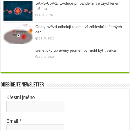
SARS-CoV-2: Evoluce při pandemii ve zrychleném
režimu
4. 6. 2026
Orbity hvězd odhalují tajemství záblesků u černých
děr
13. 5. 2026
Geneticky upravený ječmen by mohl být trvalka
10. 4. 2026
Odebírejte newsletter
Křestní jméno
Email
*