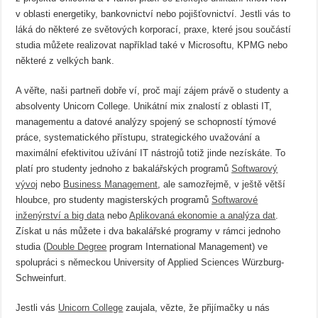
v oblasti energetiky, bankovnictví nebo pojišťovnictví. Jestli vás to
láká do některé ze světových korporací, praxe, které jsou součástí
studia můžete realizovat například také v Microsoftu, KPMG nebo
některé z velkých bank.
A věřte, naši partneři dobře ví, proč mají zájem právě o studenty a
absolventy Unicorn College. Unikátní mix znalostí z oblasti IT,
managementu a datové analýzy spojený se schopností týmové
práce, systematického přístupu, strategického uvažování a
maximální efektivitou užívání IT nástrojů totiž jinde nezískáte. To
platí pro studenty jednoho z bakalářských programů
Softwarový
vývoj
nebo
Business Management
, ale samozřejmě, v ještě větší
hloubce, pro studenty magisterských programů
Softwarové
inženýrství a big data
nebo
Aplikovaná ekonomie a analýza dat
.
Získat u nás můžete i dva bakalářské programy v rámci jednoho
studia (
Double Degree
program International Management) ve
spolupráci s německou University of Applied Sciences Würzburg-
Schweinfurt.
Jestli vás
Unicorn College
zaujala, vězte, že přijímačky u nás