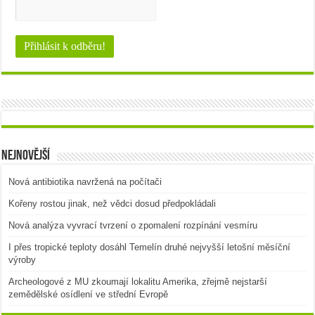
Nejnovější
Nová antibiotika navržená na počítači
Kořeny rostou jinak, než vědci dosud předpokládali
Nová analýza vyvrací tvrzení o zpomalení rozpínání vesmíru
I přes tropické teploty dosáhl Temelín druhé nejvyšší letošní měsíční
výroby
Archeologové z MU zkoumají lokalitu Amerika, zřejmě nejstarší
zemědělské osídlení ve střední Evropě