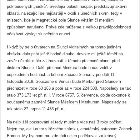
pokroucených „hádků“. Světlejší oblasti naopak představují aktivní
oblasti, nalézající se nejčastěji v okolí slunečních skvrn, tedy v
místech, kde je magnetické pole Slunce větším či menším
způsobem narušeno. Právě zde můžeme s velkou pravděpodobností
očekávat výskyt slunečních erupcí.
I když by se o útvarech na Slunci viditelných na tomto jediném
obrázku dalo psát ještě hodně dlouho, dovolte mi ještě téměř na
závěr několik málo zajímavostí k tématu přechodů planet před
diskem Slunce. Další přechod Merkura bude u nás vidět v
odpoledních hodinách a během západu Slunce v pondělí 11.
listopadu 2019. Současně s Venuší bude Merkur před Sluncem
přecházet v roce 60 163 a poté až v roce 224 508. Naposledy se tak
stalo 373 173 let př. n. l. V roce 6757, 5. července, dojde dokonce k
současnému zatmění Slunce Měsícem i Merkurem. Naposledy se
tak stalo 27. srpna 11 436 př. n. l.
Na nejbližší pozorování si tedy musíme více než 3 roky počkat.
Nejen my, ale i autor vítězného snímku, amatérský astronom Zdenek
Bardon. My bychom mu zde rádi nejen poděkovali za krásný