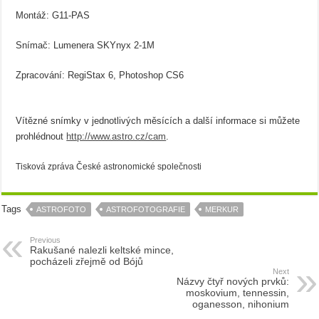
Montáž: G11-PAS
Snímač: Lumenera SKYnyx 2-1M
Zpracování: RegiStax 6, Photoshop CS6
Vítězné snímky v jednotlivých měsících a další informace si můžete
prohlédnout
http://www.astro.cz/cam
.
Tisková zpráva České astronomické společnosti
Tags
ASTROFOTO
ASTROFOTOGRAFIE
MERKUR
Previous
Rakušané nalezli keltské mince,
pocházeli zřejmě od Bójů
Next
Názvy čtyř nových prvků:
moskovium, tennessin,
oganesson, nihonium