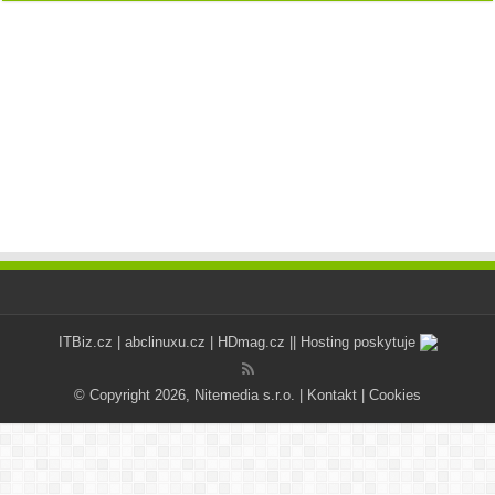
ITBiz.cz
|
abclinuxu.cz
|
HDmag.cz
|| Hosting poskytuje
© Copyright 2026, Nitemedia s.r.o. |
Kontakt
|
Cookies