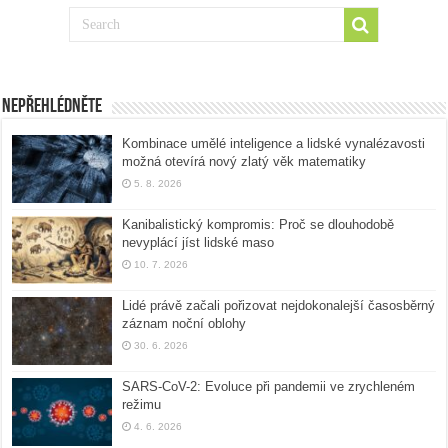
Nepřehlédněte
Kombinace umělé inteligence a lidské vynalézavosti
možná otevírá nový zlatý věk matematiky
5. 8. 2026
Kanibalistický kompromis: Proč se dlouhodobě
nevyplácí jíst lidské maso
10. 7. 2026
Lidé právě začali pořizovat nejdokonalejší časosběrný
záznam noční oblohy
30. 6. 2026
SARS-CoV-2: Evoluce při pandemii ve zrychleném
režimu
4. 6. 2026