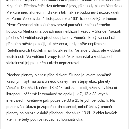
zbytečně. Předpověděl dva úchvatné jevy, přechody planet Venuše a
Merkura před slunečním diskem tak, jak se budou jevit pozorovateli
ze Země. A opravdu. 7. listopadu roku 1631 francouzský astronom
Pierre Gassendi skutečně pozoroval putování malého černého
kotoučku Merkura na pozadí naší nejbližší hvězdy – Slunce. Naopak,
předpověď viditelnosti přechodu planety Venuše, který se odehrál
přesně o měsíc později, už přesnost, tedy spíše nepřesnost
Rudolfinských tabulek malinko zkreslila. Ne sice v datu, ale v oblasti
viditelnosti. Ve většině Evropy totiž úkaz nenastal a v oblastech
viditelnosti jej pro změnu nikdo nepozoroval.
Přechod planety Merkur před diskem Slunce je jevem poměrně
vzácným, byť nastává o něco častěji, než stejný úkaz planety
Venuše. Dochází k němu 13 až14 krát za století, vždy v květnu či
listopadu, přičemž listopadové se opakují v 7, 13 a 33 letých
intervalech, květnové pak pouze ve 33 a 13 letých periodách. Na
pozorování úkazu je zapotřebí dalekohled, neboť úhlový průměr
planety na obloze v době přechodů dosahuje 10 či 12 obloukových
vteřin, je tedy pod rozlišovací schopností oka.