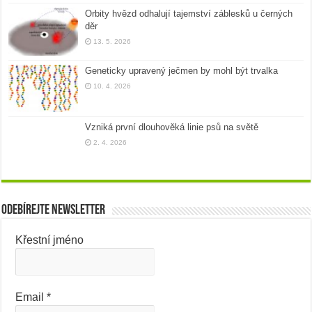
Orbity hvězd odhalují tajemství záblesků u černých
děr
13. 5. 2026
Geneticky upravený ječmen by mohl být trvalka
10. 4. 2026
Vzniká první dlouhověká linie psů na světě
2. 4. 2026
Odebírejte newsletter
Křestní jméno
Email
*