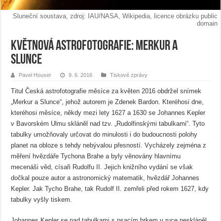
Sluneční soustava, zdroj: IAU/NASA, Wikipedia, licence obrázku public
domain
Květnová astrofotografie: Merkur a
Slunce
Pavel Houser
9. 6. 2016
Tiskové zprávy
Titul Česká astrofotografie měsíce za květen 2016 obdržel snímek
„Merkur a Slunce“, jehož autorem je Zdenek Bardon. Kteréhosi dne,
kteréhosi měsíce, někdy mezi lety 1627 a 1630 se Johannes Kepler
v Bavorském Ulmu skláněl nad tzv. „Rudolfinskými tabulkami“. Tyto
tabulky umožňovaly určovat do minulosti i do budoucnosti polohy
planet na obloze s tehdy nebývalou přesností. Vycházely zejména z
měření hvězdáře Tychona Brahe a byly věnovány hlavnímu
mecenáši věd, císaři Rudolfu II. Jejich knižního vydání se však
dočkal pouze autor a astronomický matematik, hvězdář Johannes
Kepler. Jak Tycho Brahe, tak Rudolf II. zemřeli před rokem 1627, kdy
tabulky vyšly tiskem.
Johannes Kepler se nad tabulkami s psacím brkem v ruce neskláněl