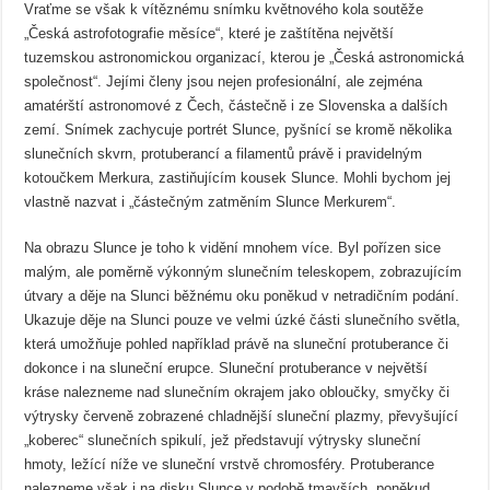
Vraťme se však k vítěznému snímku květnového kola soutěže
„Česká astrofotografie měsíce“, které je zaštítěna největší
tuzemskou astronomickou organizací, kterou je „Česká astronomická
společnost“. Jejími členy jsou nejen profesionální, ale zejména
amatérští astronomové z Čech, částečně i ze Slovenska a dalších
zemí. Snímek zachycuje portrét Slunce, pyšnící se kromě několika
slunečních skvrn, protuberancí a filamentů právě i pravidelným
kotoučkem Merkura, zastiňujícím kousek Slunce. Mohli bychom jej
vlastně nazvat i „částečným zatměním Slunce Merkurem“.
Na obrazu Slunce je toho k vidění mnohem více. Byl pořízen sice
malým, ale poměrně výkonným slunečním teleskopem, zobrazujícím
útvary a děje na Slunci běžnému oku poněkud v netradičním podání.
Ukazuje děje na Slunci pouze ve velmi úzké části slunečního světla,
která umožňuje pohled například právě na sluneční protuberance či
dokonce i na sluneční erupce. Sluneční protuberance v největší
kráse nalezneme nad slunečním okrajem jako obloučky, smyčky či
výtrysky červeně zobrazené chladnější sluneční plazmy, převyšující
„koberec“ slunečních spikulí, jež představují výtrysky sluneční
hmoty, ležící níže ve sluneční vrstvě chromosféry. Protuberance
nalezneme však i na disku Slunce v podobě tmavších, poněkud