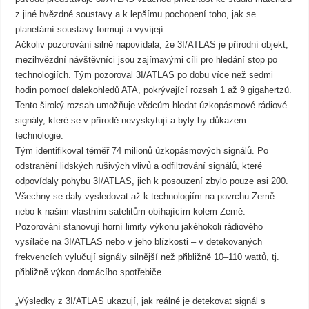
z jiné hvězdné soustavy a k lepšímu pochopení toho, jak se
planetární soustavy formují a vyvíjejí.
Ačkoliv pozorování silně napovídala, že 3I/ATLAS je přírodní objekt,
mezihvězdní návštěvníci jsou zajímavými cíli pro hledání stop po
technologiích. Tým pozoroval 3I/ATLAS po dobu více než sedmi
hodin pomocí dalekohledů ATA, pokrývající rozsah 1 až 9 gigahertzů.
Tento široký rozsah umožňuje vědcům hledat úzkopásmové rádiové
signály, které se v přírodě nevyskytují a byly by důkazem
technologie.
Tým identifikoval téměř 74 milionů úzkopásmových signálů. Po
odstranění lidských rušivých vlivů a odfiltrování signálů, které
odpovídaly pohybu 3I/ATLAS, jich k posouzení zbylo pouze asi 200.
Všechny se daly vysledovat až k technologiím na povrchu Země
nebo k našim vlastním satelitům obíhajícím kolem Země.
Pozorování stanovují horní limity výkonu jakéhokoli rádiového
vysílače na 3I/ATLAS nebo v jeho blízkosti – v detekovaných
frekvencích vylučují signály silnější než přibližně 10–110 wattů, tj.
přibližně výkon domácího spotřebiče.
„Výsledky z 3I/ATLAS ukazují, jak reálné je detekovat signál s