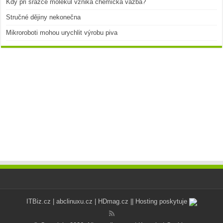
Kdy při srážce molekul vzniká chemická vazba?
Stručné dějiny nekonečna
Mikroroboti mohou urychlit výrobu piva
ITBiz.cz
|
abclinuxu.cz
|
HDmag.cz
|| Hosting poskytuje