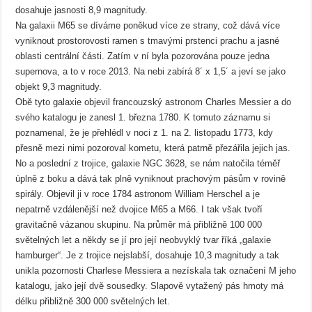
dosahuje jasnosti 8,9 magnitudy.
Na galaxii M65 se díváme poněkud více ze strany, což dává více
vyniknout prostorovosti ramen s tmavými prstenci prachu a jasné
oblasti centrální části. Zatím v ní byla pozorována pouze jedna
supernova, a to v roce 2013. Na nebi zabírá 8´ x 1,5´ a jeví se jako
objekt 9,3 magnitudy.
Obě tyto galaxie objevil francouzský astronom Charles Messier a do
svého katalogu je zanesl 1. března 1780. K tomuto záznamu si
poznamenal, že je přehlédl v noci z 1. na 2. listopadu 1773, kdy
přesně mezi nimi pozoroval kometu, která patrně přezářila jejich jas.
No a poslední z trojice, galaxie NGC 3628, se nám natočila téměř
úplně z boku a dává tak plně vyniknout prachovým pásům v rovině
spirály. Objevil ji v roce 1784 astronom William Herschel a je
nepatrně vzdálenější než dvojice M65 a M66. I tak však tvoří
gravitačně vázanou skupinu. Na průměr má přibližně 100 000
světelných let a někdy se jí pro její neobvyklý tvar říká „galaxie
hamburger“. Je z trojice nejslabší, dosahuje 10,3 magnitudy a tak
unikla pozornosti Charlese Messiera a nezískala tak označení M jeho
katalogu, jako její dvě sousedky. Slapově vytažený pás hmoty má
délku přibližně 300 000 světelných let.