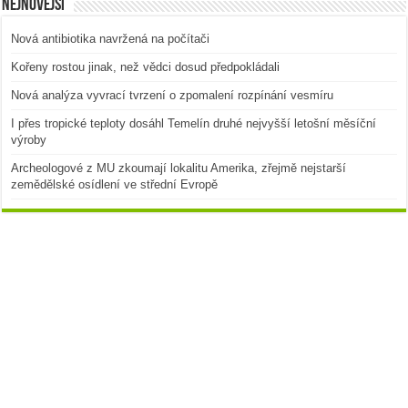
Nejnovější
Nová antibiotika navržená na počítači
Kořeny rostou jinak, než vědci dosud předpokládali
Nová analýza vyvrací tvrzení o zpomalení rozpínání vesmíru
I přes tropické teploty dosáhl Temelín druhé nejvyšší letošní měsíční
výroby
Archeologové z MU zkoumají lokalitu Amerika, zřejmě nejstarší
zemědělské osídlení ve střední Evropě