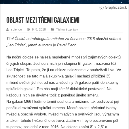
(c) Graphicstock
Oblast mezi třemi galaxiemi
science
9. 8. 2018
Tiskové zprávy
Titul Česká astrofotografie měsíce za červenec 2018 obdržel snímek
„Leo Triplet“, jehož autorem je Pavel Pech.
Na noční obloze se nalézá nepřeberné množství zajímavých objektů
či jejich skupin. Jednou z nich je i skupina tří galaxií, nazvaná též
Leo Triplet. To proto, že ji na obloze nalezneme v souhvězdí Lva. Ve
skutečnosti se tato malá skupinka galaxií nachází přibližně 35
miliónů světelných let od nás a všechny tři galaxie patří do skupiny
spirálních galaxií. Pro nás mají téměř didaktické postavení. Na
každou z nich se díváme totiž z poněkud jiného směru.
Na galaxii M66 hledíme téměř seshora a můžeme tak obdivovat její
poněkud roztažená spirální ramena. Modré oblasti překotné tvorby
hvězd a obecně výskytu hvězd mladých a svítivých jsou výrazným
znakem tohoto hvězdného ostrova. Zatím v ní bylo pozorováno pět
supernov, poslední v roce 2016. Na obloze zabírá 8´ x 2,5´ a