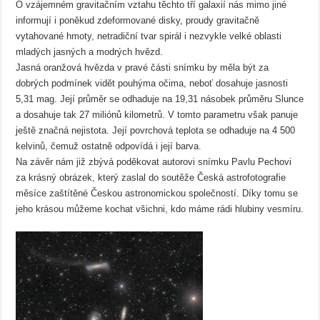
O vzájemném gravitačním vztahu těchto tří galaxií nás mimo jiné
informují i poněkud zdeformované disky, proudy gravitačně
vytahované hmoty, netradiční tvar spirál i nezvykle velké oblasti
mladých jasných a modrých hvězd.
Jasná oranžová hvězda v pravé části snímku by měla být za
dobrých podmínek vidět pouhýma očima, neboť dosahuje jasnosti
5,31 mag. Její průměr se odhaduje na 19,31 násobek průměru Slunce
a dosahuje tak 27 miliónů kilometrů. V tomto parametru však panuje
ještě značná nejistota. Její povrchová teplota se odhaduje na 4 500
kelvinů, čemuž ostatně odpovídá i její barva.
Na závěr nám již zbývá poděkovat autorovi snímku Pavlu Pechovi
za krásný obrázek, který zaslal do soutěže Česká astrofotografie
měsíce zaštítěné Českou astronomickou společností. Díky tomu se
jeho krásou můžeme kochat všichni, kdo máme rádi hlubiny vesmíru.