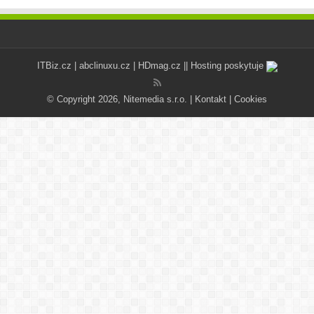
ITBiz.cz
|
abclinuxu.cz
|
HDmag.cz
|| Hosting poskytuje
© Copyright 2026, Nitemedia s.r.o. |
Kontakt
|
Cookies