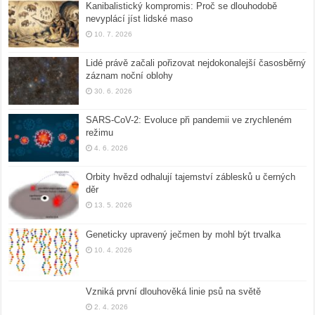
Kanibalistický kompromis: Proč se dlouhodobě
nevyplácí jíst lidské maso
10. 7. 2026
Lidé právě začali pořizovat nejdokonalejší časosběrný
záznam noční oblohy
30. 6. 2026
SARS-CoV-2: Evoluce při pandemii ve zrychleném
režimu
4. 6. 2026
Orbity hvězd odhalují tajemství záblesků u černých
děr
13. 5. 2026
Geneticky upravený ječmen by mohl být trvalka
10. 4. 2026
Vzniká první dlouhověká linie psů na světě
2. 4. 2026