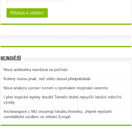
Nejnovější
Nová antibiotika navržená na počítači
Kořeny rostou jinak, než vědci dosud předpokládali
Nová analýza vyvrací tvrzení o zpomalení rozpínání vesmíru
I přes tropické teploty dosáhl Temelín druhé nejvyšší letošní měsíční
výroby
Archeologové z MU zkoumají lokalitu Amerika, zřejmě nejstarší
zemědělské osídlení ve střední Evropě