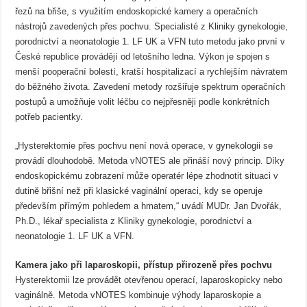
řezů na břiše, s využitím endoskopické kamery a operačních
nástrojů zavedených přes pochvu. Specialisté z Kliniky gynekologie,
porodnictví a neonatologie 1. LF UK a VFN tuto metodu jako první v
České republice provádějí od letošního ledna. Výkon je spojen s
menší pooperační bolestí, kratší hospitalizací a rychlejším návratem
do běžného života. Zavedení metody rozšiřuje spektrum operačních
postupů a umožňuje volit léčbu co nejpřesněji podle konkrétních
potřeb pacientky.
„Hysterektomie přes pochvu není nová operace, v gynekologii se
provádí dlouhodobě. Metoda vNOTES ale přináší nový princip. Díky
endoskopickému zobrazení může operatér lépe zhodnotit situaci v
dutině břišní než při klasické vaginální operaci, kdy se operuje
především přímým pohledem a hmatem,“ uvádí MUDr. Jan Dvořák,
Ph.D., lékař specialista z Kliniky gynekologie, porodnictví a
neonatologie 1. LF UK a VFN.
Kamera jako při laparoskopii, přístup přirozeně přes pochvu
Hysterektomii lze provádět otevřenou operací, laparoskopicky nebo
vaginálně. Metoda vNOTES kombinuje výhody laparoskopie a