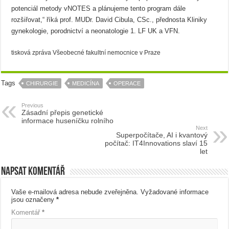
potenciál metody vNOTES a plánujeme tento program dále
rozšiřovat,“ říká prof. MUDr. David Cibula, CSc., přednosta Kliniky
gynekologie, porodnictví a neonatologie 1. LF UK a VFN.
tisková zpráva Všeobecné fakultní nemocnice v Praze
Tags
CHIRURGIE
MEDICÍNA
OPERACE
Previous
Zásadní přepis genetické
informace huseníčku rolního
Next
Superpočítače, AI i kvantový
počítač: IT4Innovations slaví 15
let
Napsat komentář
Vaše e-mailová adresa nebude zveřejněna.
Vyžadované informace
jsou označeny
*
Komentář
*