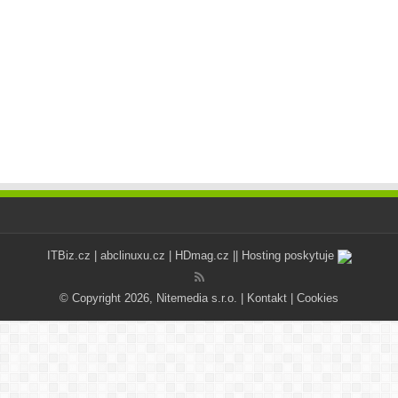
ITBiz.cz
|
abclinuxu.cz
|
HDmag.cz
|| Hosting poskytuje
© Copyright 2026, Nitemedia s.r.o. |
Kontakt
|
Cookies