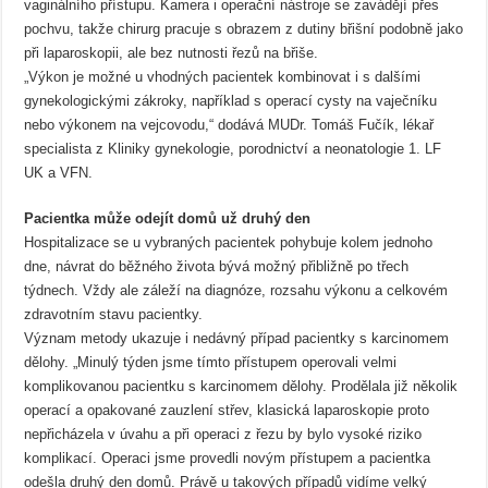
vaginálního přístupu. Kamera i operační nástroje se zavádějí přes
pochvu, takže chirurg pracuje s obrazem z dutiny břišní podobně jako
při laparoskopii, ale bez nutnosti řezů na břiše.
„Výkon je možné u vhodných pacientek kombinovat i s dalšími
gynekologickými zákroky, například s operací cysty na vaječníku
nebo výkonem na vejcovodu,“ dodává MUDr. Tomáš Fučík, lékař
specialista z Kliniky gynekologie, porodnictví a neonatologie 1. LF
UK a VFN.
Pacientka může odejít domů už druhý den
Hospitalizace se u vybraných pacientek pohybuje kolem jednoho
dne, návrat do běžného života bývá možný přibližně po třech
týdnech. Vždy ale záleží na diagnóze, rozsahu výkonu a celkovém
zdravotním stavu pacientky.
Význam metody ukazuje i nedávný případ pacientky s karcinomem
dělohy. „Minulý týden jsme tímto přístupem operovali velmi
komplikovanou pacientku s karcinomem dělohy. Prodělala již několik
operací a opakované zauzlení střev, klasická laparoskopie proto
nepřicházela v úvahu a při operaci z řezu by bylo vysoké riziko
komplikací. Operaci jsme provedli novým přístupem a pacientka
odešla druhý den domů. Právě u takových případů vidíme velký