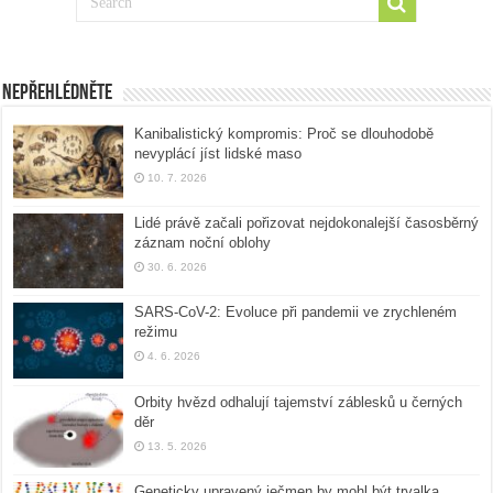
Nepřehlédněte
Kanibalistický kompromis: Proč se dlouhodobě
nevyplácí jíst lidské maso
10. 7. 2026
Lidé právě začali pořizovat nejdokonalejší časosběrný
záznam noční oblohy
30. 6. 2026
SARS-CoV-2: Evoluce při pandemii ve zrychleném
režimu
4. 6. 2026
Orbity hvězd odhalují tajemství záblesků u černých
děr
13. 5. 2026
Geneticky upravený ječmen by mohl být trvalka