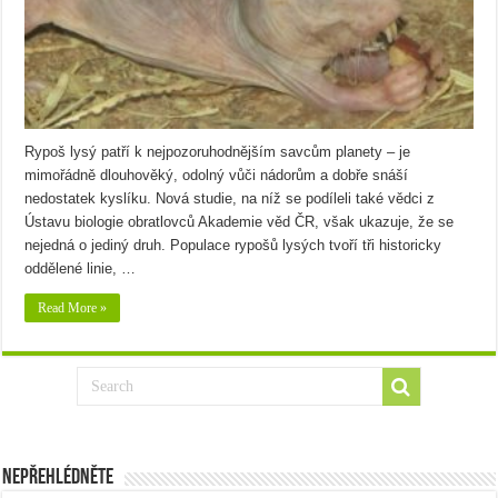
Rypoš lysý patří k nejpozoruhodnějším savcům planety – je
mimořádně dlouhověký, odolný vůči nádorům a dobře snáší
nedostatek kyslíku. Nová studie, na níž se podíleli také vědci z
Ústavu biologie obratlovců Akademie věd ČR, však ukazuje, že se
nejedná o jediný druh. Populace rypošů lysých tvoří tři historicky
oddělené linie, …
Read More »
Nepřehlédněte