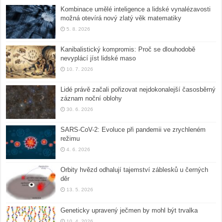
Kombinace umělé inteligence a lidské vynalézavosti
možná otevírá nový zlatý věk matematiky
5. 8. 2026
Kanibalistický kompromis: Proč se dlouhodobě
nevyplácí jíst lidské maso
10. 7. 2026
Lidé právě začali pořizovat nejdokonalejší časosběrný
záznam noční oblohy
30. 6. 2026
SARS-CoV-2: Evoluce při pandemii ve zrychleném
režimu
4. 6. 2026
Orbity hvězd odhalují tajemství záblesků u černých
děr
13. 5. 2026
Geneticky upravený ječmen by mohl být trvalka
10. 4. 2026