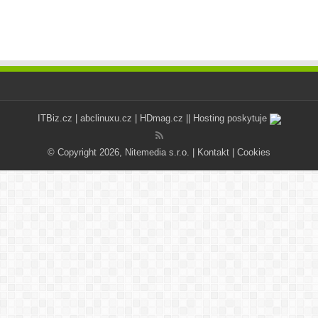
ITBiz.cz
|
abclinuxu.cz
|
HDmag.cz
|| Hosting poskytuje
© Copyright 2026, Nitemedia s.r.o. |
Kontakt
|
Cookies