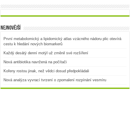
Nejnovější
První metabolomický a lipidomický atlas vzácného nádoru plic otevírá
cestu k hledání nových biomarkerů
Každý desátý denní motýl už změnil své rozšíření
Nová antibiotika navržená na počítači
Kořeny rostou jinak, než vědci dosud předpokládali
Nová analýza vyvrací tvrzení o zpomalení rozpínání vesmíru