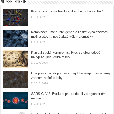
Nepřehlédněte
Kdy při srážce molekul vzniká chemická vazba?
7. 8. 2026
Kombinace umělé inteligence a lidské vynalézavosti
možná otevírá nový zlatý věk matematiky
5. 8. 2026
Kanibalistický kompromis: Proč se dlouhodobě
nevyplácí jíst lidské maso
10. 7. 2026
Lidé právě začali pořizovat nejdokonalejší časosběrný
záznam noční oblohy
30. 6. 2026
SARS-CoV-2: Evoluce při pandemii ve zrychleném
režimu
4. 6. 2026