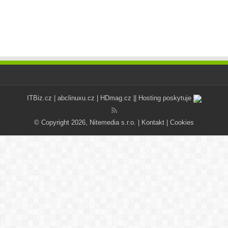
ITBiz.cz
|
abclinuxu.cz
|
HDmag.cz
|| Hosting poskytuje
© Copyright 2026, Nitemedia s.r.o. |
Kontakt
|
Cookies