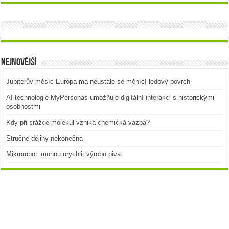
Nejnovější
Jupiterův měsíc Europa má neustále se měnící ledový povrch
AI technologie MyPersonas umožňuje digitální interakci s historickými
osobnostmi
Kdy při srážce molekul vzniká chemická vazba?
Stručné dějiny nekonečna
Mikroroboti mohou urychlit výrobu piva