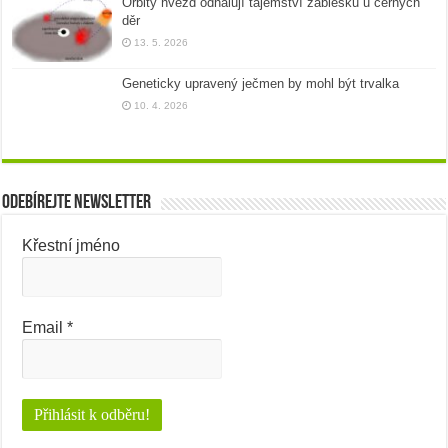
Orbity hvězd odhalují tajemství záblesků u černých
děr
13. 5. 2026
Geneticky upravený ječmen by mohl být trvalka
10. 4. 2026
Odebírejte newsletter
Křestní jméno
Email
*