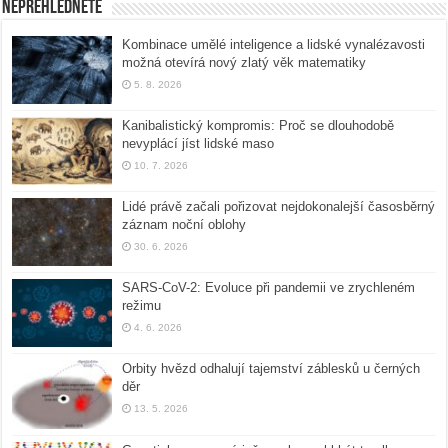
Nepřehlédněte
Kombinace umělé inteligence a lidské vynalézavosti
možná otevírá nový zlatý věk matematiky
5. 8. 2026
Kanibalistický kompromis: Proč se dlouhodobě
nevyplácí jíst lidské maso
10. 7. 2026
Lidé právě začali pořizovat nejdokonalejší časosběrný
záznam noční oblohy
30. 6. 2026
SARS-CoV-2: Evoluce při pandemii ve zrychleném
režimu
4. 6. 2026
Orbity hvězd odhalují tajemství záblesků u černých
děr
13. 5. 2026