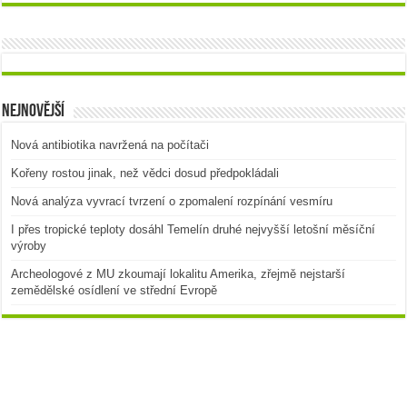
Nejnovější
Nová antibiotika navržená na počítači
Kořeny rostou jinak, než vědci dosud předpokládali
Nová analýza vyvrací tvrzení o zpomalení rozpínání vesmíru
I přes tropické teploty dosáhl Temelín druhé nejvyšší letošní měsíční
výroby
Archeologové z MU zkoumají lokalitu Amerika, zřejmě nejstarší
zemědělské osídlení ve střední Evropě