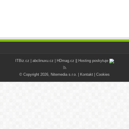
ITBiz.cz
|
abclinuxu.cz
|
HDmag.cz
|| Hosting poskytuje
© Copyright 2026, Nitemedia s.r.o. |
Kontakt
|
Cookies