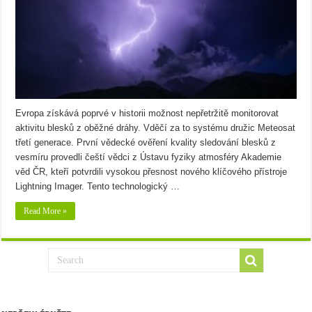
Evropa získává poprvé v historii možnost nepřetržitě monitorovat
aktivitu blesků z oběžné dráhy. Vděčí za to systému družic Meteosat
třetí generace. První vědecké ověření kvality sledování blesků z
vesmíru provedli čeští vědci z Ústavu fyziky atmosféry Akademie
věd ČR, kteří potvrdili vysokou přesnost nového klíčového přístroje
Lightning Imager. Tento technologický …
Read More »