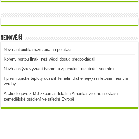
Nejnovější
Nová antibiotika navržená na počítači
Kořeny rostou jinak, než vědci dosud předpokládali
Nová analýza vyvrací tvrzení o zpomalení rozpínání vesmíru
I přes tropické teploty dosáhl Temelín druhé nejvyšší letošní měsíční
výroby
Archeologové z MU zkoumají lokalitu Amerika, zřejmě nejstarší
zemědělské osídlení ve střední Evropě