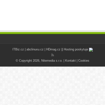
ITBiz.cz
|
abclinuxu.cz
|
HDmag.cz
|| Hosting poskytuje
© Copyright 2026, Nitemedia s.r.o. |
Kontakt
|
Cookies