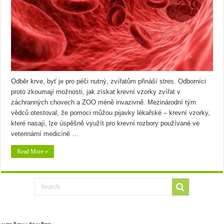
Odběr krve, byť je pro péči nutný, zvířatům přináší stres. Odborníci
proto zkoumají možnosti, jak získat krevní vzorky zvířat v
záchranných chovech a ZOO méně invazivně. Mezinárodní tým
vědců otestoval, že pomoci můžou pijavky lékařské – krevní vzorky,
které nasají, lze úspěšně využít pro krevní rozbory používané ve
veterinární medicíně …
Read More »