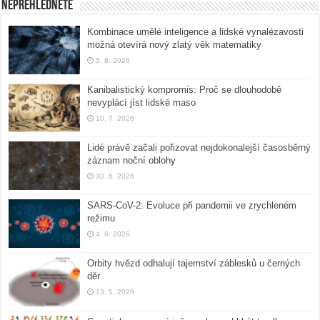
Nepřehlédněte
Kombinace umělé inteligence a lidské vynalézavosti
možná otevírá nový zlatý věk matematiky
5. 8. 2026
Kanibalistický kompromis: Proč se dlouhodobě
nevyplácí jíst lidské maso
10. 7. 2026
Lidé právě začali pořizovat nejdokonalejší časosběrný
záznam noční oblohy
30. 6. 2026
SARS-CoV-2: Evoluce při pandemii ve zrychleném
režimu
4. 6. 2026
Orbity hvězd odhalují tajemství záblesků u černých
děr
13. 5. 2026