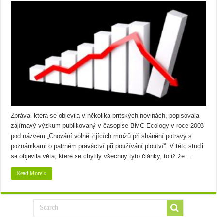
Zpráva, která se objevila v několika britských novinách, popisovala
zajímavý výzkum publikovaný v časopise BMC Ecology v roce 2003
pod názvem „Chování volně žijících mrožů při shánění potravy s
poznámkami o patrném praváctví při používání ploutví“. V této studii
se objevila věta, které se chytily všechny tyto články, totiž že …
Read More »