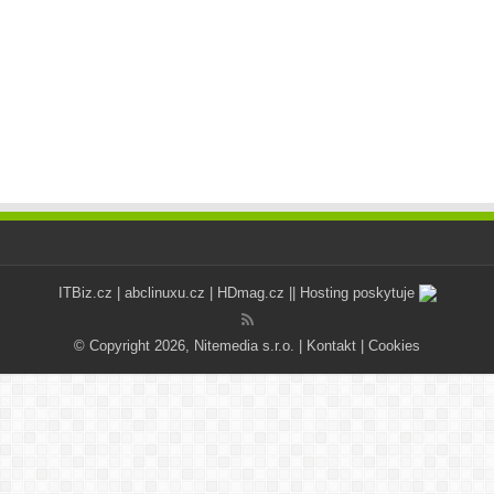
ITBiz.cz
|
abclinuxu.cz
|
HDmag.cz
|| Hosting poskytuje
© Copyright 2026, Nitemedia s.r.o. |
Kontakt
|
Cookies