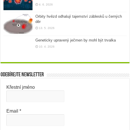
4. 6. 2026
Orbity hvězd odhalují tajemství záblesků u černých
děr
13. 5. 2026
Geneticky upravený ječmen by mohl být trvalka
10. 4. 2026
Odebírejte newsletter
Křestní jméno
Email
*