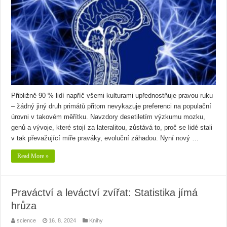
Přibližně 90 % lidí napříč všemi kulturami upřednostňuje pravou ruku
– žádný jiný druh primátů přitom nevykazuje preferenci na populační
úrovni v takovém měřítku. Navzdory desetiletím výzkumu mozku,
genů a vývoje, které stojí za lateralitou, zůstává to, proč se lidé stali
v tak převažující míře praváky, evoluční záhadou. Nyní nový …
Read More »
Praváctví a leváctví zvířat: Statistika jímá
hrůza
science
16. 8. 2024
Knihy