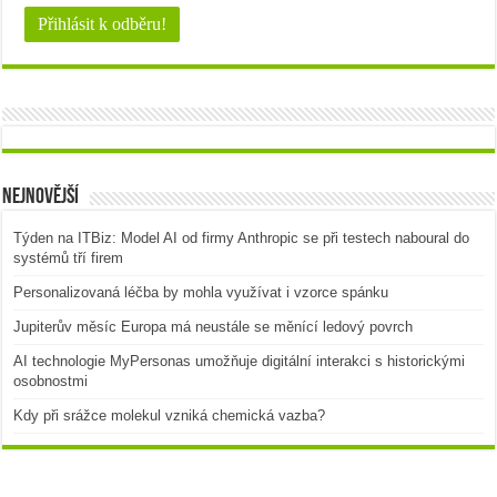
Nejnovější
Týden na ITBiz: Model AI od firmy Anthropic se při testech naboural do
systémů tří firem
Personalizovaná léčba by mohla využívat i vzorce spánku
Jupiterův měsíc Europa má neustále se měnící ledový povrch
AI technologie MyPersonas umožňuje digitální interakci s historickými
osobnostmi
Kdy při srážce molekul vzniká chemická vazba?