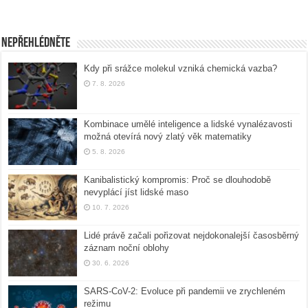
Nepřehlédněte
Kdy při srážce molekul vzniká chemická vazba?
7. 8. 2026
Kombinace umělé inteligence a lidské vynalézavosti
možná otevírá nový zlatý věk matematiky
5. 8. 2026
Kanibalistický kompromis: Proč se dlouhodobě
nevyplácí jíst lidské maso
10. 7. 2026
Lidé právě začali pořizovat nejdokonalejší časosběrný
záznam noční oblohy
30. 6. 2026
SARS-CoV-2: Evoluce při pandemii ve zrychleném
režimu