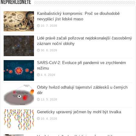
Nepřehlédněte
Kanibalistický kompromis: Proč se dlouhodobě
nevyplácí jíst lidské maso
10. 7. 2026
Lidé právě začali pořizovat nejdokonalejší časosběrný
záznam noční oblohy
30. 6. 2026
SARS-CoV-2: Evoluce při pandemii ve zrychleném
režimu
4. 6. 2026
Orbity hvězd odhalují tajemství záblesků u černých
děr
13. 5. 2026
Geneticky upravený ječmen by mohl být trvalka
10. 4. 2026