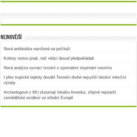
Nejnovější
Nová antibiotika navržená na počítači
Kořeny rostou jinak, než vědci dosud předpokládali
Nová analýza vyvrací tvrzení o zpomalení rozpínání vesmíru
I přes tropické teploty dosáhl Temelín druhé nejvyšší letošní měsíční
výroby
Archeologové z MU zkoumají lokalitu Amerika, zřejmě nejstarší
zemědělské osídlení ve střední Evropě