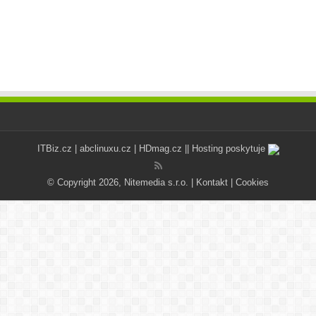
ITBiz.cz
|
abclinuxu.cz
|
HDmag.cz
|| Hosting poskytuje
© Copyright 2026, Nitemedia s.r.o. |
Kontakt
|
Cookies