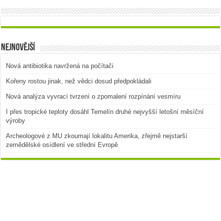
Nejnovější
Nová antibiotika navržená na počítači
Kořeny rostou jinak, než vědci dosud předpokládali
Nová analýza vyvrací tvrzení o zpomalení rozpínání vesmíru
I přes tropické teploty dosáhl Temelín druhé nejvyšší letošní měsíční
výroby
Archeologové z MU zkoumají lokalitu Amerika, zřejmě nejstarší
zemědělské osídlení ve střední Evropě