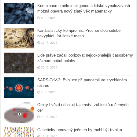
Kombinace umělé inteligence a lidské vynalézavosti
možná otevírá nový zlatý věk matematiky
5. 8. 2026
Kanibalistický kompromis: Proč se dlouhodobě
nevyplácí jíst lidské maso
10. 7. 2026
Lidé právě začali pořizovat nejdokonalejší časosběrný
záznam noční oblohy
30. 6. 2026
SARS-CoV-2: Evoluce při pandemii ve zrychleném
režimu
4. 6. 2026
Orbity hvězd odhalují tajemství záblesků u černých
děr
13. 5. 2026
Geneticky upravený ječmen by mohl být trvalka
10. 4. 2026