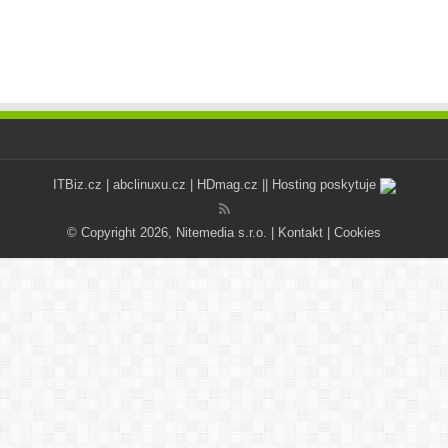
ITBiz.cz
|
abclinuxu.cz
|
HDmag.cz
|| Hosting poskytuje
© Copyright 2026, Nitemedia s.r.o. |
Kontakt
|
Cookies