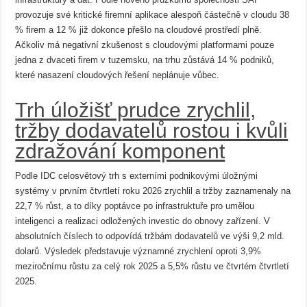
provozuje své kritické firemní aplikace alespoň částečně v cloudu 38
% firem a 12 % již dokonce přešlo na cloudové prostředí plně.
Ačkoliv má negativní zkušenost s cloudovými platformami pouze
jedna z dvaceti firem v tuzemsku, na trhu zůstává 14 % podniků,
které nasazení cloudových řešení neplánuje vůbec.
Trh úložišť prudce zrychlil,
tržby dodavatelů rostou i kvůli
zdražování komponent
Podle IDC celosvětový trh s externími podnikovými úložnými
systémy v prvním čtvrtletí roku 2026 zrychlil a tržby zaznamenaly na
22,7 % růst, a to díky poptávce po infrastruktuře pro umělou
inteligenci a realizaci odložených investic do obnovy zařízení. V
absolutních číslech to odpovídá tržbám dodavatelů ve výši 9,2 mld.
dolarů. Výsledek představuje významné zrychlení oproti 3,9%
meziročnímu růstu za celý rok 2025 a 5,5% růstu ve čtvrtém čtvrtletí
2025.