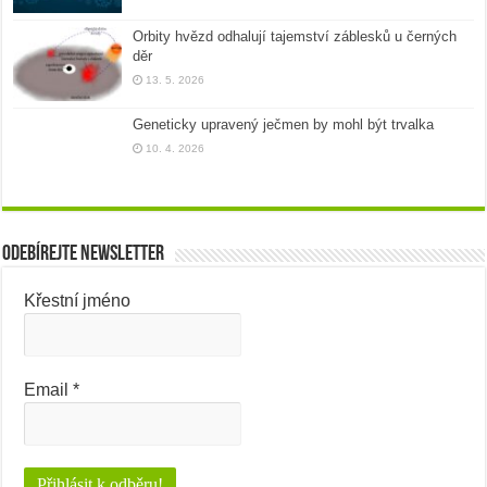
Orbity hvězd odhalují tajemství záblesků u černých
děr
13. 5. 2026
Geneticky upravený ječmen by mohl být trvalka
10. 4. 2026
Odebírejte newsletter
Křestní jméno
Email
*