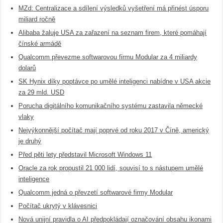
MZd: Centralizace a sdílení výsledků vyšetření má přinést úsporu
miliard ročně
Alibaba žaluje USA za zařazení na seznam firem, které pomáhají
čínské armádě
Qualcomm převezme softwarovou firmu Modular za 4 miliardy
dolarů
SK Hynix díky poptávce po umělé inteligenci nabídne v USA akcie
za 29 mld. USD
Porucha digitálního komunikačního systému zastavila německé
vlaky
Nejvýkonnější počítač mají poprvé od roku 2017 v Číně, americký
je druhý
Před pěti lety představil Microsoft Windows 11
Oracle za rok propustil 21 000 lidí, souvisí to s nástupem umělé
inteligence
Qualcomm jedná o převzetí softwarové firmy Modular
Počítač ukrytý v klávesnici
Nová unijní pravidla o AI předpokládají označování obsahu ikonami