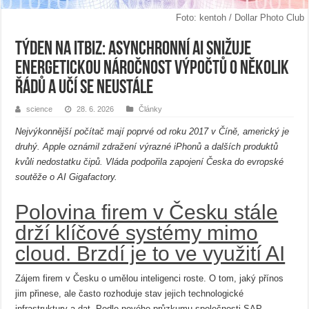
Foto: kentoh / Dollar Photo Club
Týden na ITBiz: Asynchronní AI snižuje
energetickou náročnost výpočtů o několik
řádů a učí se neustále
science
28. 6. 2026
Články
Nejvýkonnější počítač mají poprvé od roku 2017 v Číně, americký je
druhý. Apple oznámil zdražení výrazné iPhonů a dalších produktů
kvůli nedostatku čipů. Vláda podpořila zapojení Česka do evropské
soutěže o AI Gigafactory.
Polovina firem v Česku stále
drží klíčové systémy mimo
cloud. Brzdí je to ve využití AI
Zájem firem v Česku o umělou inteligenci roste. O tom, jaký přínos
jim přinese, ale často rozhoduje stav jejich technologické
infrastruktury a dat. Podle nového průzkumu společnosti SAP