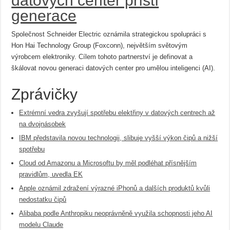
datových center příští
generace
Společnost Schneider Electric oznámila strategickou spolupráci s
Hon Hai Technology Group (Foxconn), největším světovým
výrobcem elektroniky. Cílem tohoto partnerství je definovat a
škálovat novou generaci datových center pro umělou inteligenci (AI).
Zprávičky
Extrémní vedra zvyšují spotřebu elektřiny v datových centrech až
na dvojnásobek
IBM představila novou technologii, slibuje vyšší výkon čipů a nižší
spotřebu
Cloud od Amazonu a Microsoftu by měl podléhat přísnějším
pravidlům, uvedla EK
Apple oznámil zdražení výrazné iPhonů a dalších produktů kvůli
nedostatku čipů
Alibaba podle Anthropiku neoprávněně využila schopnosti jeho AI
modelu Claude