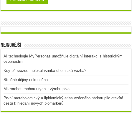
Nejnovější
AI technologie MyPersonas umožňuje digitální interakci s historickými
osobnostmi
Kdy při srážce molekul vzniká chemická vazba?
Stručné dějiny nekonečna
Mikroroboti mohou urychlit výrobu piva
První metabolomický a lipidomický atlas vzácného nádoru plic otevírá
cestu k hledání nových biomarkerů