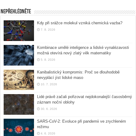
Nepřehlédněte
Kdy při srážce molekul vzniká chemická vazba?
7. 8. 2026
Kombinace umělé inteligence a lidské vynalézavosti
možná otevírá nový zlatý věk matematiky
5. 8. 2026
Kanibalistický kompromis: Proč se dlouhodobě
nevyplácí jíst lidské maso
10. 7. 2026
Lidé právě začali pořizovat nejdokonalejší časosběrný
záznam noční oblohy
30. 6. 2026
SARS-CoV-2: Evoluce při pandemii ve zrychleném
režimu
4. 6. 2026