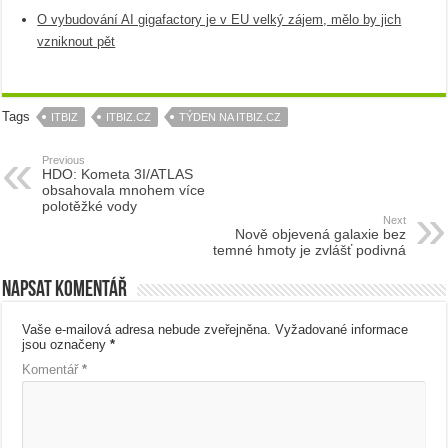
O vybudování AI gigafactory je v EU velký zájem, mělo by jich
vzniknout pět
Tags
ITBIZ
ITBIZ.CZ
TÝDEN NA ITBIZ.CZ
Previous
HDO: Kometa 3I/ATLAS
obsahovala mnohem více
polotěžké vody
Next
Nově objevená galaxie bez
temné hmoty je zvlášť podivná
Napsat komentář
Vaše e-mailová adresa nebude zveřejněna.
Vyžadované informace
jsou označeny
*
Komentář
*