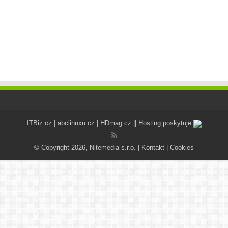
ITBiz.cz
|
abclinuxu.cz
|
HDmag.cz
|| Hosting poskytuje
© Copyright 2026, Nitemedia s.r.o. |
Kontakt
|
Cookies