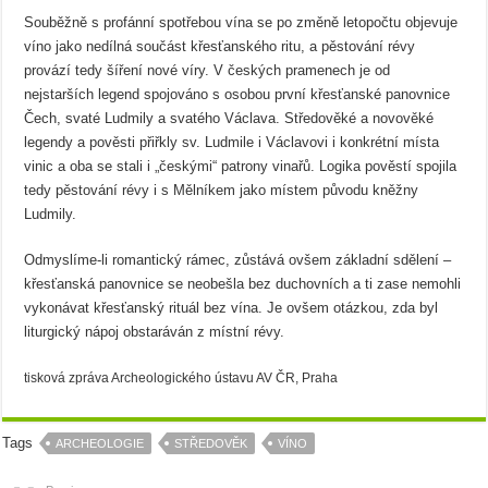
Souběžně s profánní spotřebou vína se po změně letopočtu objevuje
víno jako nedílná součást křesťanského ritu, a pěstování révy
provází tedy šíření nové víry. V českých pramenech je od
nejstarších legend spojováno s osobou první křesťanské panovnice
Čech, svaté Ludmily a svatého Václava. Středověké a novověké
legendy a pověsti přiřkly sv. Ludmile i Václavovi i konkrétní místa
vinic a oba se stali i „českými“ patrony vinařů. Logika pověstí spojila
tedy pěstování révy i s Mělníkem jako místem původu kněžny
Ludmily.
Odmyslíme-li romantický rámec, zůstává ovšem základní sdělení –
křesťanská panovnice se neobešla bez duchovních a ti zase nemohli
vykonávat křesťanský rituál bez vína. Je ovšem otázkou, zda byl
liturgický nápoj obstaráván z místní révy.
tisková zpráva Archeologického ústavu AV ČR, Praha
Tags
ARCHEOLOGIE
STŘEDOVĚK
VÍNO