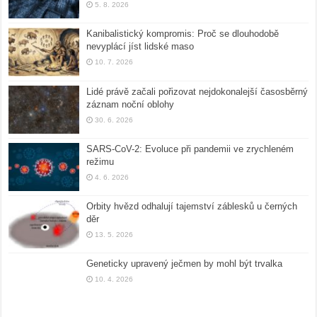
5. 8. 2026
Kanibalistický kompromis: Proč se dlouhodobě
nevyplácí jíst lidské maso
10. 7. 2026
Lidé právě začali pořizovat nejdokonalejší časosběrný
záznam noční oblohy
30. 6. 2026
SARS-CoV-2: Evoluce při pandemii ve zrychleném
režimu
4. 6. 2026
Orbity hvězd odhalují tajemství záblesků u černých
děr
13. 5. 2026
Geneticky upravený ječmen by mohl být trvalka
10. 4. 2026