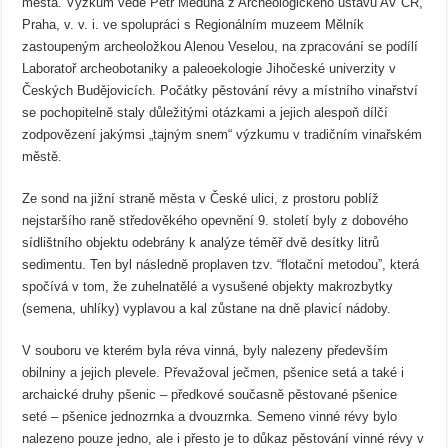
města. Výzkum vede Petr Meduna z Archeologického ústavu AV ČR,
Praha, v. v. i. ve spolupráci s Regionálním muzeem Mělník
zastoupeným archeoložkou Alenou Veselou, na zpracování se podílí
Laboratoř archeobotaniky a paleoekologie Jihočeské univerzity v
Českých Budějovicích. Počátky pěstování révy a místního vinařství
se pochopitelně staly důležitými otázkami a jejich alespoň dílčí
zodpovězení jakýmsi „tajným snem“ výzkumu v tradičním vinařském
městě.
Ze sond na jižní straně města v České ulici, z prostoru poblíž
nejstaršího raně středověkého opevnění 9. století byly z dobového
sídlištního objektu odebrány k analýze téměř dvě desítky litrů
sedimentu. Ten byl následně proplaven tzv. “flotační metodou”, která
spočívá v tom, že zuhelnatělé a vysušené objekty makrozbytky
(semena, uhlíky) vyplavou a kal zůstane na dně plavicí nádoby.
V souboru ve kterém byla réva vinná, byly nalezeny především
obilniny a jejich plevele. Převažoval ječmen, pšenice setá a také i
archaické druhy pšenic – předkové současně pěstované pšenice
seté – pšenice jednozrnka a dvouzrnka. Semeno vinné révy bylo
nalezeno pouze jedno, ale i přesto je to důkaz pěstování vinné révy v