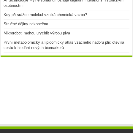
AI technologie MyPersonas umožňuje digitální interakci s historickými
osobnostmi
Kdy při srážce molekul vzniká chemická vazba?
Stručné dějiny nekonečna
Mikroroboti mohou urychlit výrobu piva
První metabolomický a lipidomický atlas vzácného nádoru plic otevírá
cestu k hledání nových biomarkerů