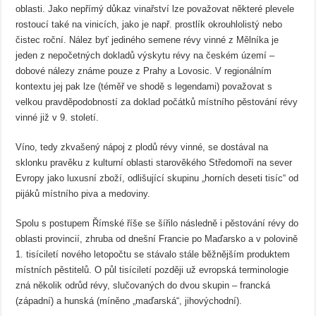
oblasti. Jako nepřímý důkaz vinařství lze považovat některé plevele
rostoucí také na vinicích, jako je např. prostlík okrouhlolistý nebo
čistec roční. Nález byť jediného semene révy vinné z Mělníka je
jeden z nepočetných dokladů výskytu révy na českém území –
dobové nálezy známe pouze z Prahy a Lovosic. V regionálním
kontextu jej pak lze (téměř ve shodě s legendami) považovat s
velkou pravděpodobností za doklad počátků místního pěstování révy
vinné již v 9. století.
Víno, tedy zkvašený nápoj z plodů révy vinné, se dostával na
sklonku pravěku z kulturní oblasti starověkého Středomoří na sever
Evropy jako luxusní zboží, odlišující skupinu „horních deseti tisíc“ od
pijáků místního piva a medoviny.
Spolu s postupem Římské říše se šířilo následně i pěstování révy do
oblasti provincií, zhruba od dnešní Francie po Maďarsko a v polovině
1. tisíciletí nového letopočtu se stávalo stále běžnějším produktem
místních pěstitelů. O půl tisíciletí později už evropská terminologie
zná několik odrůd révy, slučovaných do dvou skupin – francká
(západní) a hunská (míněno „maďarská“, jihovýchodní).