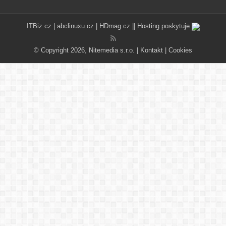
ITBiz.cz
|
abclinuxu.cz
|
HDmag.cz
|| Hosting poskytuje
© Copyright 2026, Nitemedia s.r.o. |
Kontakt
|
Cookies