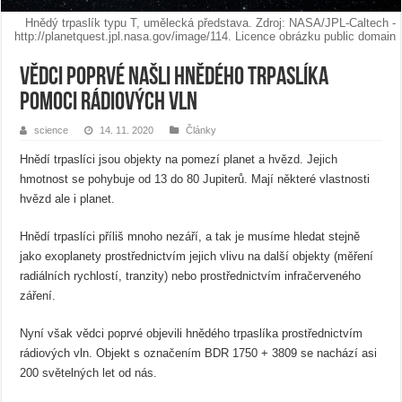
Hnědý trpaslík typu T, umělecká představa. Zdroj: NASA/JPL-Caltech -
http://planetquest.jpl.nasa.gov/image/114. Licence obrázku public domain
Vědci poprvé našli hnědého trpaslíka
pomoci rádiových vln
science
14. 11. 2020
Články
Hnědí trpaslíci jsou objekty na pomezí planet a hvězd. Jejich
hmotnost se pohybuje od 13 do 80 Jupiterů. Mají některé vlastnosti
hvězd ale i planet.
Hnědí trpaslíci příliš mnoho nezáří, a tak je musíme hledat stejně
jako exoplanety prostřednictvím jejich vlivu na další objekty (měření
radiálních rychlostí, tranzity) nebo prostřednictvím infračerveného
záření.
Nyní však vědci poprvé objevili hnědého trpaslíka prostřednictvím
rádiových vln. Objekt s označením BDR 1750 + 3809 se nachází asi
200 světelných let od nás.