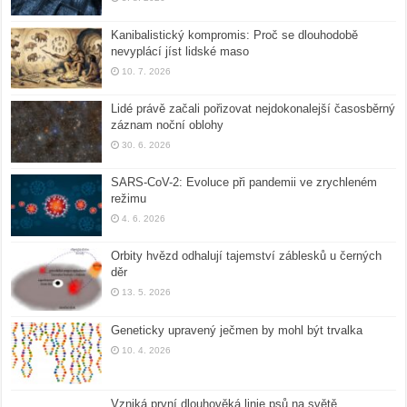
Kanibalistický kompromis: Proč se dlouhodobě
nevyplácí jíst lidské maso
10. 7. 2026
Lidé právě začali pořizovat nejdokonalejší časosběrný
záznam noční oblohy
30. 6. 2026
SARS-CoV-2: Evoluce při pandemii ve zrychleném
režimu
4. 6. 2026
Orbity hvězd odhalují tajemství záblesků u černých
děr
13. 5. 2026
Geneticky upravený ječmen by mohl být trvalka
10. 4. 2026
Vzniká první dlouhověká linie psů na světě