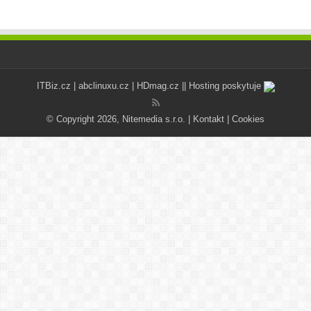
ITBiz.cz
|
abclinuxu.cz
|
HDmag.cz
|| Hosting poskytuje
© Copyright 2026, Nitemedia s.r.o. |
Kontakt
|
Cookies