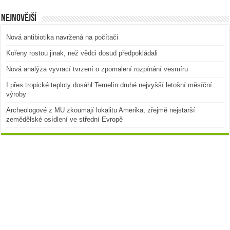
Nejnovější
Nová antibiotika navržená na počítači
Kořeny rostou jinak, než vědci dosud předpokládali
Nová analýza vyvrací tvrzení o zpomalení rozpínání vesmíru
I přes tropické teploty dosáhl Temelín druhé nejvyšší letošní měsíční
výroby
Archeologové z MU zkoumají lokalitu Amerika, zřejmě nejstarší
zemědělské osídlení ve střední Evropě