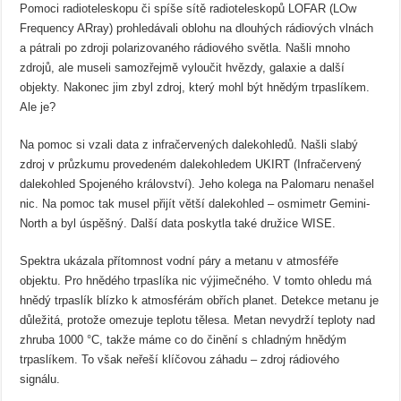
Pomoci radioteleskopu či spíše sítě radioteleskopů LOFAR (LOw
Frequency ARray) prohledávali oblohu na dlouhých rádiových vlnách
a pátrali po zdroji polarizovaného rádiového světla. Našli mnoho
zdrojů, ale museli samozřejmě vyloučit hvězdy, galaxie a další
objekty. Nakonec jim zbyl zdroj, který mohl být hnědým trpaslíkem.
Ale je?
Na pomoc si vzali data z infračervených dalekohledů. Našli slabý
zdroj v průzkumu provedeném dalekohledem UKIRT (Infračervený
dalekohled Spojeného království). Jeho kolega na Palomaru nenašel
nic. Na pomoc tak musel přijít větší dalekohled – osmimetr Gemini-
North a byl úspěšný. Další data poskytla také družice WISE.
Spektra ukázala přítomnost vodní páry a metanu v atmosféře
objektu. Pro hnědého trpaslíka nic výjimečného. V tomto ohledu má
hnědý trpaslík blízko k atmosférám obřích planet. Detekce metanu je
důležitá, protože omezuje teplotu tělesa. Metan nevydrží teploty nad
zhruba 1000 °C, takže máme co do činění s chladným hnědým
trpaslíkem. To však neřeší klíčovou záhadu – zdroj rádiového
signálu.