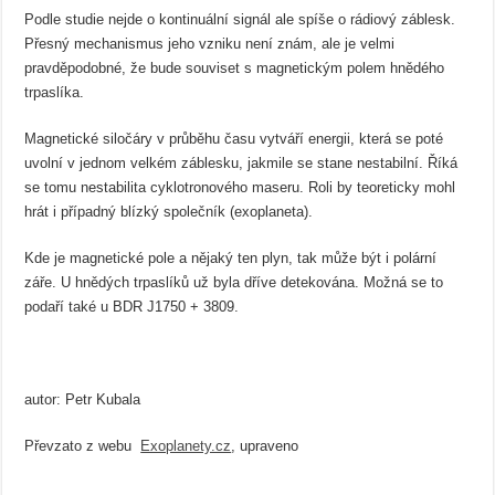
Podle studie nejde o kontinuální signál ale spíše o rádiový záblesk.
Přesný mechanismus jeho vzniku není znám, ale je velmi
pravděpodobné, že bude souviset s magnetickým polem hnědého
trpaslíka.
Magnetické siločáry v průběhu času vytváří energii, která se poté
uvolní v jednom velkém záblesku, jakmile se stane nestabilní. Říká
se tomu nestabilita cyklotronového maseru. Roli by teoreticky mohl
hrát i případný blízký společník (exoplaneta).
Kde je magnetické pole a nějaký ten plyn, tak může být i polární
záře. U hnědých trpaslíků už byla dříve detekována. Možná se to
podaří také u BDR J1750 + 3809.
autor: Petr Kubala
Převzato z webu
Exoplanety.cz
, upraveno