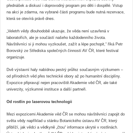
přednášek a diskusí i doprovodný program pro děti i dospělé. Vstup
na akci je zdarma, na vybrané části programu bude nutná rezervace,
která se otevírá právě dnes.
„Veletrh vědy dlouhodobě ukazuje, že věda není uzavřená v
laboratořích, ale je součástí našeho každodenního života.
Návštěvníci si ji mohou vyzkoušet, zažít a lépe pochopit,“ říká Petr
Borovský ze Střediska společných činností AV ČR, které festival
organizuje.
Dvě výstavní haly nabídnou pestrý průřez současným výzkumem –
od přírodních věd přes technické obory až po humanitní disciplíny.
Expozice připravují nejen pracoviště Akademie věd ČR, ale také
univerzity, výzkumné instituce a další partneři.
Od rostlin po laserovou technologii
Mezi expozicemi Akademie věd ČR se mohou návštěvníci zapojit do
světa vědy například u stánku Botanického ústavu AV ČR, který
přiblíží, jak vědci a vědkyně „čtou“ informace ukryté v rostlinách.