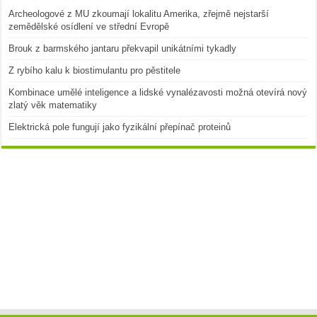
Archeologové z MU zkoumají lokalitu Amerika, zřejmě nejstarší
zemědělské osídlení ve střední Evropě
Brouk z barmského jantaru překvapil unikátními tykadly
Z rybího kalu k biostimulantu pro pěstitele
Kombinace umělé inteligence a lidské vynalézavosti možná otevírá nový
zlatý věk matematiky
Elektrická pole fungují jako fyzikální přepínač proteinů