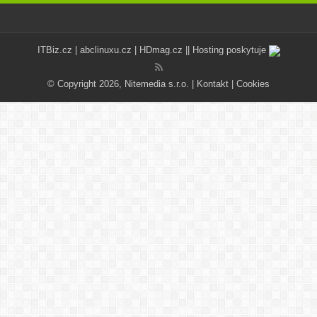
ITBiz.cz
|
abclinuxu.cz
|
HDmag.cz
|| Hosting poskytuje
© Copyright 2026, Nitemedia s.r.o. |
Kontakt
|
Cookies