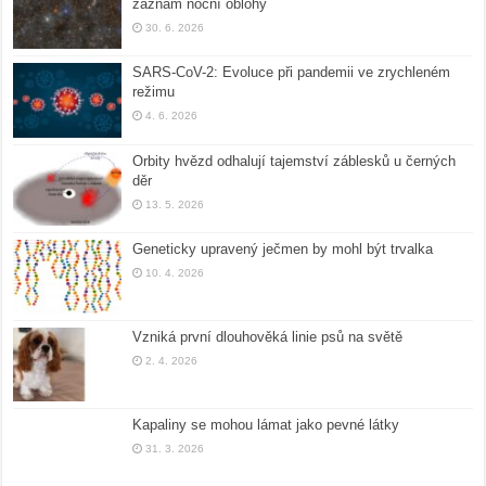
záznam noční oblohy
30. 6. 2026
SARS-CoV-2: Evoluce při pandemii ve zrychleném
režimu
4. 6. 2026
Orbity hvězd odhalují tajemství záblesků u černých
děr
13. 5. 2026
Geneticky upravený ječmen by mohl být trvalka
10. 4. 2026
Vzniká první dlouhověká linie psů na světě
2. 4. 2026
Kapaliny se mohou lámat jako pevné látky
31. 3. 2026