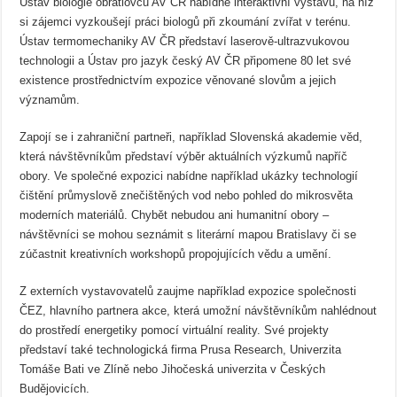
Ústav biologie obratlovců AV ČR nabídne interaktivní výstavu, na níž
si zájemci vyzkoušejí práci biologů při zkoumání zvířat v terénu.
Ústav termomechaniky AV ČR představí laserově-ultrazvukovou
technologii a Ústav pro jazyk český AV ČR připomene 80 let své
existence prostřednictvím expozice věnované slovům a jejich
významům.
Zapojí se i zahraniční partneři, například Slovenská akademie věd,
která návštěvníkům představí výběr aktuálních výzkumů napříč
obory. Ve společné expozici nabídne například ukázky technologií
čištění průmyslově znečištěných vod nebo pohled do mikrosvěta
moderních materiálů. Chybět nebudou ani humanitní obory –
návštěvníci se mohou seznámit s literární mapou Bratislavy či se
zúčastnit kreativních workshopů propojujících vědu a umění.
Z externích vystavovatelů zaujme například expozice společnosti
ČEZ, hlavního partnera akce, která umožní návštěvníkům nahlédnout
do prostředí energetiky pomocí virtuální reality. Své projekty
představí také technologická firma Prusa Research, Univerzita
Tomáše Bati ve Zlíně nebo Jihočeská univerzita v Českých
Budějovicích.