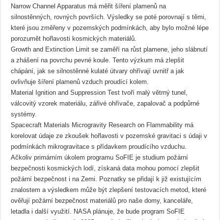
Narrow Channel Apparatus má měřit šíření plamenů na
silnostěnných, rovných površích. Výsledky se poté porovnají s těmi,
které jsou změřeny v pozemských podmínkách, aby bylo možné lépe
porozumět hořlavosti kosmických materiálů.
Growth and Extinction Limit se zaměří na růst plamene, jeho slábnutí
a zhášení na povrchu pevné koule. Tento výzkum má zlepšit
chápání, jak se silnostěnné kulaté útvary ohřívají uvnitř a jak
ovlivňuje šíření plamenů vzduch proudící kolem.
Material Ignition and Suppression Test tvoří malý větrný tunel,
válcovitý vzorek materiálu, zářivé ohřívače, zapalovač a podpůrné
systémy.
Spacecraft Materials Microgravity Research on Flammability má
korelovat údaje ze zkoušek hořlavosti v pozemské gravitaci s údaji v
podmínkách mikrogravitace s přídavkem proudícího vzduchu.
Ačkoliv primárním úkolem programu SoFIE je studium požární
bezpečnosti kosmických lodí, získaná data mohou pomocí zlepšit
požární bezpečnost i na Zemi. Poznatky se přidají k již existujícím
znalostem a výsledkem může být zlepšení testovacích metod, které
ověřují požární bezpečnost materiálů pro naše domy, kanceláře,
letadla i další využití. NASA plánuje, že bude program SoFIE