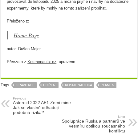
provozovat do listopadu 2025 a možná přijme i návrhy na dodatečné
experimenty, které by mohly na tomto zařízení probíhat.
Přeloženo z:
Home Page
autor: Dušan Majer
Převzato z
Kosmonautix.cz
, upraveno
Tags
GRAVITACE
HOŘENÍ
KOSMONAUTIKA
PLAMEN
Previous
Asteroid 2022 AE1 Zemi mine:
Jak se vlastně odhadují
podobná rizika?
Next
Spolupráce Ruska a partnerů ve
vesmíru optikou současného
konfliktu