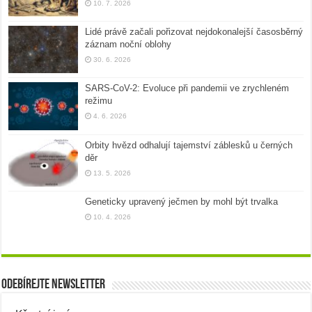
10. 7. 2026
Lidé právě začali pořizovat nejdokonalejší časosběrný
záznam noční oblohy
30. 6. 2026
SARS-CoV-2: Evoluce při pandemii ve zrychleném
režimu
4. 6. 2026
Orbity hvězd odhalují tajemství záblesků u černých
děr
13. 5. 2026
Geneticky upravený ječmen by mohl být trvalka
10. 4. 2026
Odebírejte newsletter