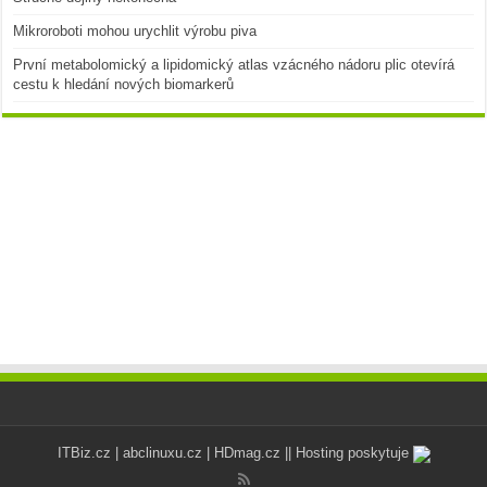
Mikroroboti mohou urychlit výrobu piva
První metabolomický a lipidomický atlas vzácného nádoru plic otevírá
cestu k hledání nových biomarkerů
ITBiz.cz
|
abclinuxu.cz
|
HDmag.cz
|| Hosting poskytuje