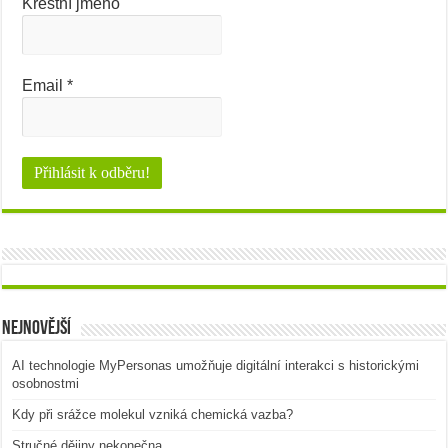
Křestní jméno
Email
*
Nejnovější
AI technologie MyPersonas umožňuje digitální interakci s historickými
osobnostmi
Kdy při srážce molekul vzniká chemická vazba?
Stručné dějiny nekonečna