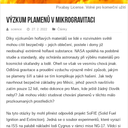
Pixabay License. Volné pro komerční užití
Výzkum plamenů v mikrogravitaci
science
27. 2. 2022
Články
Díky výzkumům hořlavých materiálů se lidé v rozvinutém světě
mohou cítit bezpečněji – jejich oblečení, postele i domy již
neobsahují extrémně hořlavé substance. NASA spoléhá na podobné
studie a standardy, aby ochránila astronauty při výběru materiálů pro
kosmické skafandry a lodě. Oheň se však ve vesmíru chová jinak.
Odlišná gravitace a proudění vzduchu výrazně mění způsob, jakým
se plameny šíří a také se tím komplikuje jejich hašení. Jak tedy
navrhnout bezpečné základny pro Měsíc, jehož povrch navštívilo
zatím pouze 12 lidí, nebo dokonce pro Mars, kde ještě žádný člověk
nebyl? Jak mohou vědci studovat chování plamenů v těchto málo
prozkoumaných prostředích?
Na tyto otázky by mohl přinést odpovědi projekt SoFIE (Solid Fuel
Ignition and Extinction). Jedná se o soubor experimentů, které vyrazí
na ISS na palubě nákladní lodi Cygnus v rámci mise NG-17. Vědci si