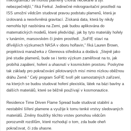
mikrogravitaci se mohou plameny chovat nečekaně a být
nebezpečnější,“ říká Ferkul. Jedinečné mikrogravitační prostředí na
ISS umožní vědcům studovat pravou podstatu plamenů, která je
izolovaná a neovlivněná gravitací. Získaná data, která by nikdy
nemohla být nasbírána na Zemi, pak budou aplikována do
matematických modelů, které předvídají, jak by tyto materiály hořely
v lunárním, marsovském či jiném prostředí. „SoFIE staví na
dřívějších výzkumech NASA v oboru hořlavin,“ říká Lauren Brown,
projektová manažerka z Glennova střediska a dodává: „Stejně jako
jiné studie plamenů, bude se i tento výzkum zaměřovat na to, jak
probíhá zapálení, hoření a uhasnutí v kosmickém prostoru. Poskytne
tak základy pro pokračování pilotovaných misí mimo nízkou oběžnou
dráhu Země.“ Celý program SoFIE tvoří pět samostatných zařízení,
na kterých se budou studovat hoření plexiskla, látek na bázi bavlny a
dalších materiálů, které se běžně používají v kosmonautice.
Residence Time Driven Flame Spread bude studovat stabilní a
nestabilní šíření plamene a využije k tomu tenké vrstvy sledovaných
materiálů. Změny tloušťky těchto vrstev pomohou vědcům
porozumět rozdílům, které rozhodují o tom, zda bude oheň
pokračovat, či zda uhasne.