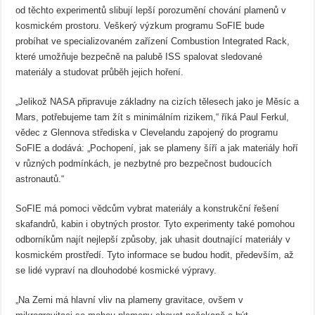
od těchto experimentů slibují lepší porozumění chování plamenů v
kosmickém prostoru. Veškerý výzkum programu SoFIE bude
probíhat ve specializovaném zařízení Combustion Integrated Rack,
které umožňuje bezpečně na palubě ISS spalovat sledované
materiály a studovat průběh jejich hoření.
„Jelikož NASA připravuje základny na cizích tělesech jako je Měsíc a
Mars, potřebujeme tam žít s minimálním rizikem,“ říká Paul Ferkul,
vědec z Glennova střediska v Clevelandu zapojený do programu
SoFIE a dodává: „Pochopení, jak se plameny šíří a jak materiály hoří
v různých podmínkách, je nezbytné pro bezpečnost budoucích
astronautů.“
SoFIE má pomoci vědcům vybrat materiály a konstrukční řešení
skafandrů, kabin i obytných prostor. Tyto experimenty také pomohou
odborníkům najít nejlepší způsoby, jak uhasit doutnající materiály v
kosmickém prostředí. Tyto informace se budou hodit, především, až
se lidé vypraví na dlouhodobé kosmické výpravy.
„Na Zemi má hlavní vliv na plameny gravitace, ovšem v