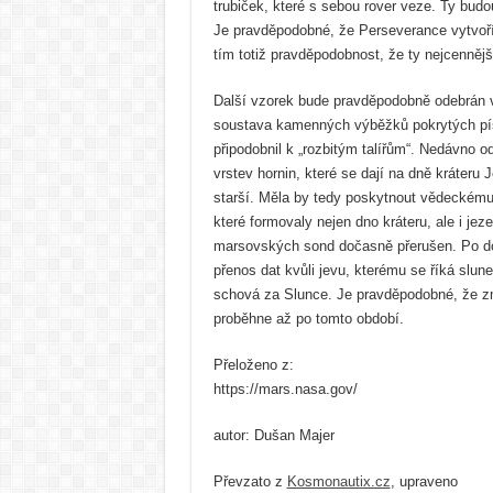
trubiček, které s sebou rover veze. Ty bud
Je pravděpodobné, že Perseverance vytvoří
tím totiž pravděpodobnost, že ty nejcenněj
Další vzorek bude pravděpodobně odebrán ve
soustava kamenných výběžků pokrytých pís
připodobnil k „rozbitým talířům“. Nedávno 
vrstev hornin, které se dají na dně kráteru
starší. Měla by tedy poskytnout vědeckému
které formovaly nejen dno kráteru, ale i j
marsovských sond dočasně přerušen. Po dob
přenos dat kvůli jevu, kterému se říká slu
schová za Slunce. Je pravděpodobné, že zm
proběhne až po tomto období.
Přeloženo z:
https://mars.nasa.gov/
autor: Dušan Majer
Převzato z
Kosmonautix.cz
, upraveno