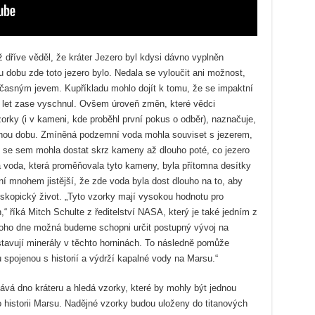
dříve věděl, že kráter Jezero byl kdysi dávno vyplněn
 dobu zde toto jezero bylo. Nedala se vyloučit ani možnost,
dočasným jevem. Kupříkladu mohlo dojít k tomu, že se impaktní
0 let zase vyschnul. Ovšem úroveň změn, které vědci
orky (i v kameni, kde proběhl první pokus o odběr), naznačuje,
uhou dobu. Zmíněná podzemní voda mohla souviset s jezerem,
ké se sem mohla dostat skrz kameny až dlouho poté, co jezero
a voda, která proměňovala tyto kameny, byla přítomna desítky
nyní mnohem jistější, že zde voda byla dost dlouho na to, aby
oskopický život. „Tyto vzorky mají vysokou hodnotu pro
 říká Mitch Schulte z ředitelství NASA, který je také jedním z
oho dne možná budeme schopni určit postupný vývoj na
tavují minerály v těchto horninách. To následně pomůže
spojenou s historií a výdrží kapalné vody na Marsu.“
á dno kráteru a hledá vzorky, které by mohly být jednou
 historii Marsu. Nadějné vzorky budou uloženy do titanových