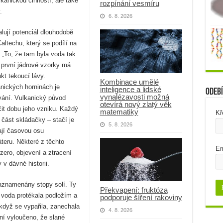
ulkanickou činností, ale také
rozpínání vesmíru
.
6. 8. 2026
lují potenciál dlouhodobě
altechu, který se podílí na
: „To, že tam byla voda tak
 první jádrové vzorky má
kt tekoucí lávy.
Kombinace umělé
anických horninách je
inteligence a lidské
Odebí
vynalézavosti možná
vání. Vulkanický původ
otevírá nový zlatý věk
t dobu jeho vzniku. Každý
matematiky
Kř
 část skládačky – stačí je
5. 8. 2026
ají časovou osu
ráteru. Některé z těchto
Em
zero, objevení a ztracení
v dávné historii.
zaznamenány stopy solí. Ty
Překvapení: fruktóza
voda protékala podložím a
podporuje šíření rakoviny
když se vypařila, zanechala
4. 8. 2026
ení vyloučeno, že slané