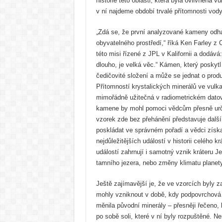
historie této oblasti, která byla ovlivněna v
v ní najdeme období trvalé přítomnosti vody
„Zdá se, že první analyzované kameny odha
obyvatelného prostředí,“ říká Ken Farley z C
této misi řízené z JPL v Kalifornii a dodává
dlouho, je velká věc.“ Kámen, který poskytl
čedičovité složení a může se jednat o produ
Přítomností krystalických minerálů ve vulk
mimořádně užitečná v radiometrickém dato
kamene by mohl pomoci vědcům přesně urči
vzorek zde bez přehánění představuje další
poskládat ve správném pořadí a vědci získ
nejdůležitějších událostí v historii celého k
událostí zahrnují i samotný vznik kráteru Je
tamního jezera, nebo změny klimatu planety 
Ještě zajímavější je, že ve vzorcích byly 
mohly vzniknout v době, kdy podpovrchová 
měnila původní minerály – přesněji řečeno, 
po sobě soli, které v ní byly rozpuštěné. N