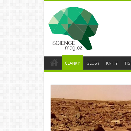
ČLÁNKY
GLOSY
KNIHY
TI