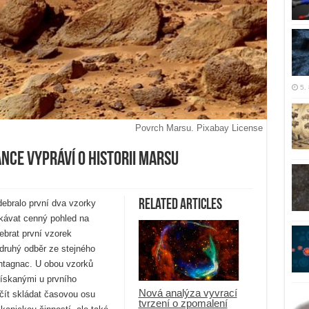
5.
Povrch Marsu. Pixabay License
ce vypráví o historii Marsu
Related Articles
ebralo první dva vzorky
skávat cenný pohled na
debrat první vzorek
 druhý odběr ze stejného
ntagnac. U obou vzorků
získanými u prvního
Nová analýza vyvrací
ít skládat časovou osu
tvrzení o zpomalení