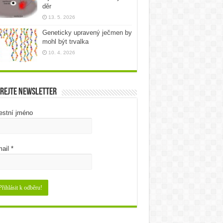
děr
13. 5. 2026
Geneticky upravený ječmen by
mohl být trvalka
10. 4. 2026
rejte newsletter
estní jméno
ail
*