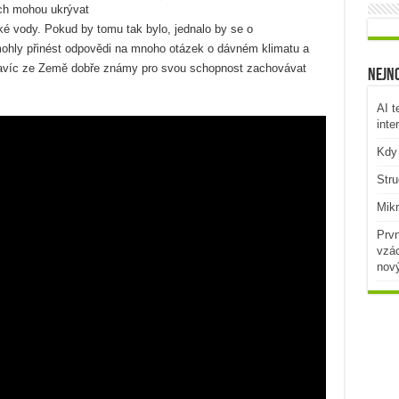
ích mohou ukrývat
 vody. Pokud by tomu tak bylo, jednalo by se o
ohly přinést odpovědi na mnoho otázek o dávném klimatu a
 navíc ze Země dobře známy pro svou schopnost zachovávat
Nejno
AI t
inte
Kdy 
Stru
Mikr
Prvn
vzác
nov