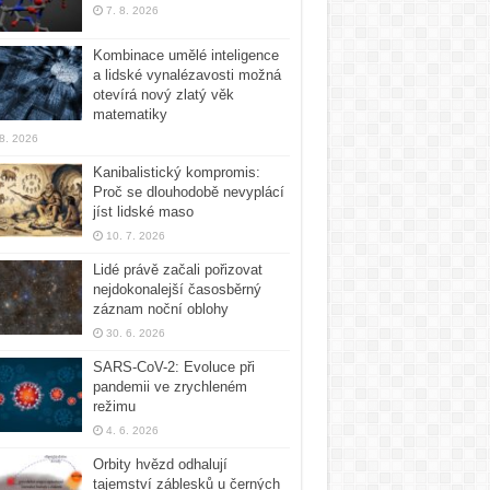
7. 8. 2026
Kombinace umělé inteligence
a lidské vynalézavosti možná
otevírá nový zlatý věk
matematiky
 8. 2026
Kanibalistický kompromis:
Proč se dlouhodobě nevyplácí
jíst lidské maso
10. 7. 2026
Lidé právě začali pořizovat
nejdokonalejší časosběrný
záznam noční oblohy
30. 6. 2026
SARS-CoV-2: Evoluce při
pandemii ve zrychleném
režimu
4. 6. 2026
Orbity hvězd odhalují
tajemství záblesků u černých