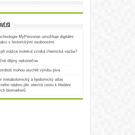
vější
echnologie MyPersonas umožňuje digitální
rakci s historickými osobnostmi
při srážce molekul vzniká chemická vazba?
čné dějiny nekonečna
oroboti mohou urychlit výrobu piva
í metabolomický a lipidomický atlas
ného nádoru plic otevírá cestu k hledání
ých biomarkerů