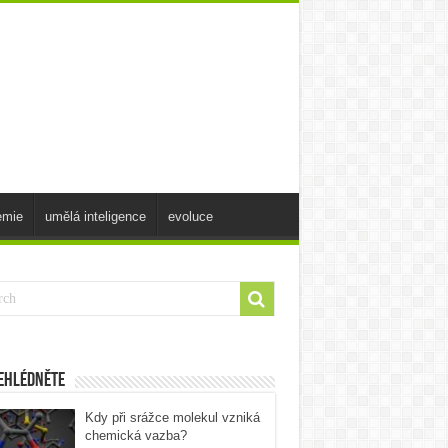
emie
umělá inteligence
evoluce
ehlédněte
Kdy při srážce molekul vzniká
chemická vazba?