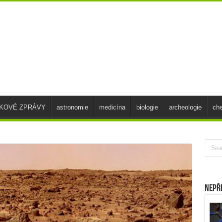
SKOVÉ ZPRÁVY
astronomie
medicína
biologie
archeologie
ch
Nepř