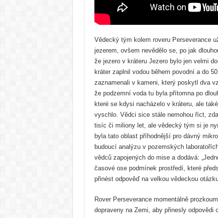
Vědecký tým kolem roveru Perseverance už 
jezerem, ovšem nevědělo se, po jak dlouhou
že jezero v kráteru Jezero bylo jen velmi 
kráter zaplnil vodou během povodní a do 5
zaznamenali v kameni, který poskytl dva vz
že podzemní voda tu byla přítomna po dlo
které se kdysi nacházelo v kráteru, ale ta
vyschlo. Vědci sice stále nemohou říct, zd
tisíc či miliony let, ale vědecký tým si je 
byla tato oblast příhodnější pro dávný mikr
budoucí analýzu v pozemských laboratořích,“
vědců zapojených do mise a dodává: „Jedn
časové ose podmínek prostředí, které předs
přinést odpověď na velkou vědeckou otázku 
Rover Perseverance momentálně prozkoumáv
dopraveny na Zemi, aby přinesly odpovědi o