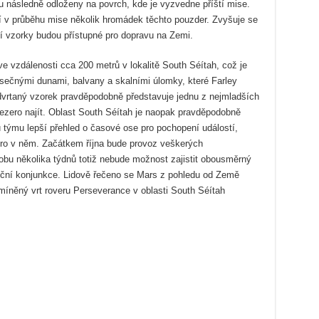
ou následně odloženy na povrch, kde je vyzvedne příští mise.
 v průběhu mise několik hromádek těchto pouzder. Zvyšuje se
ší vzorky budou přístupné pro dopravu na Zemi.
 vzdálenosti cca 200 metrů v lokalitě South Séítah, což je
ečnými dunami, balvany a skalními úlomky, které Farley
odvrtaný vzorek pravděpodobně představuje jednu z nejmladších
 Jezero najít. Oblast South Séítah je naopak pravděpodobně
 týmu lepší přehled o časové ose pro pochopení událostí,
ezero v něm. Začátkem října bude provoz veškerých
u několika týdnů totiž nebude možnost zajistit obousměrný
neční konjunkce. Lidově řečeno se Mars z pohledu od Země
íněný vrt roveru Perseverance v oblasti South Séítah