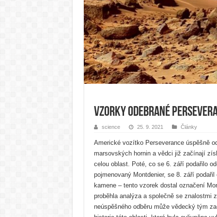
Vzorky odebrané Perseveran
science
25. 9. 2021
Články
Americké vozítko Perseverance úspěšně od
marsovských hornin a vědci již začínají zí
celou oblast. Poté, co se 6. září podařilo o
pojmenovaný Montdenier, se 8. září podařil
kamene – tento vzorek dostal označení Mo
proběhla analýza a společně se znalostmi 
neúspěšného odběru může vědecký tým zač