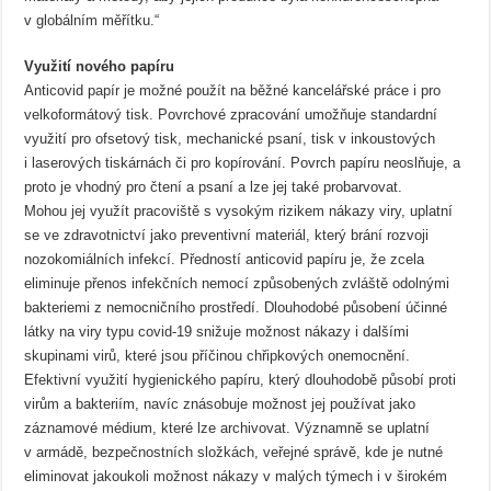
v globálním měřítku.“
Využití nového papíru
Anticovid papír je možné použít na běžné kancelářské práce i pro
velkoformátový tisk. Povrchové zpracování umožňuje standardní
využití pro ofsetový tisk, mechanické psaní, tisk v inkoustových
i laserových tiskárnách či pro kopírování. Povrch papíru neoslňuje, a
proto je vhodný pro čtení a psaní a lze jej také probarvovat.
Mohou jej využít pracoviště s vysokým rizikem nákazy viry, uplatní
se ve zdravotnictví jako preventivní materiál, který brání rozvoji
nozokomiálních infekcí. Předností anticovid papíru je, že zcela
eliminuje přenos infekčních nemocí způsobených zvláště odolnými
bakteriemi z nemocničního prostředí. Dlouhodobé působení účinné
látky na viry typu covid-19 snižuje možnost nákazy i dalšími
skupinami virů, které jsou příčinou chřipkových onemocnění.
Efektivní využití hygienického papíru, který dlouhodobě působí proti
virům a bakteriím, navíc znásobuje možnost jej používat jako
záznamové médium, které lze archivovat. Významně se uplatní
v armádě, bezpečnostních složkách, veřejné správě, kde je nutné
eliminovat jakoukoli možnost nákazy v malých týmech i v širokém