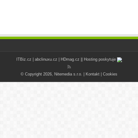
ITBiz.cz
|
abclinuxu.cz
|
HDmag.cz
|| Hosting poskytuje
© Copyright 2026, Nitemedia s.r.o. |
Kontakt
|
Cookies