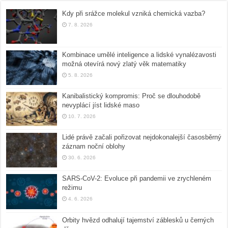
Kdy při srážce molekul vzniká chemická vazba?
7. 8. 2026
Kombinace umělé inteligence a lidské vynalézavosti
možná otevírá nový zlatý věk matematiky
5. 8. 2026
Kanibalistický kompromis: Proč se dlouhodobě
nevyplácí jíst lidské maso
10. 7. 2026
Lidé právě začali pořizovat nejdokonalejší časosběrný
záznam noční oblohy
30. 6. 2026
SARS-CoV-2: Evoluce při pandemii ve zrychleném
režimu
4. 6. 2026
Orbity hvězd odhalují tajemství záblesků u černých