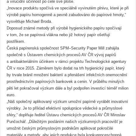
a virucidní účinnost po celé své ploše.
„Inovace produktu spočívá ve speciálně vyvinutém plnivu, které je při
výrobě papíru homogenně a pevně zabudováno do papírové hmoty,“
vysvětluje Michael Broda.
Doposud známé metody při výrobě hygienického papíru spočívají
v tom, že se papírová vlákna nebo již hotový papír ošetřují
postřikem.
Česká papírenská společnost SPM–Security Paper Mill zahájila
společně s Ústavem chemických procesů AV ČR vývoj papírů
s antibakteriálním účinkem v rámci projektu Technologické agentury
ČR v roce 2015. Záměrem bylo dodat na trh hygienický papír, který
by trvale bránil množení bakterií a přenášení infekčních onemocnění
prostřednictvím papírových bankovek a cenin. V průběhu minulých
pěti let pokračoval výzkum dále a byl podpořen investicí téměř milion
euro.
„Náš společný aplikovaný výzkum umožní papírně vyrábět inovativní
výrobky. Je to příklad efektivní spolupráce vědecké a průmyslové
sféry,“ doplňuje ředitel Ústavu chemických procesů AV ČR Miroslav
Punčochář. „Důležitým posláním našich výzkumných pracovišť je
umožnit českým průmyslovým podnikům aplikovat pokročilé
materiály a metody, aby jejich produkce byla konkurenceschopná