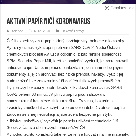
(c) Graphicstock
Aktivní papír ničí koronavirus
science
4. 12. 2020
Tiskové zprávy
Čeští experti vyvinuli papír, který likviduje viry, bakterie a kvasinky.
Výrazný účinek vykazuje i proti viru SARS-CoV-2. Vědci Ústavu
chemických procesů AV ČR a odborníci z papírenské společnosti
SPM–Security Paper Mill, kteří jej společně vyvinuli, jej proto nazvali
anticovid papír. Umožní práci s bankovkami, ceninami nebo jinými
dokumenty a jejich archivaci bez rizika přenosu nákazy. Využít jej
bude možné i ve zdravotnictví či dalších rizikových pracovištích.
Hygienicky bezpečný papír dokáže zlikvidovat koronavirus SARS-
CoV-2 během 30 minut. „V plnivu papíru jsou zafixovány
nanostrukturní komplexy zinku a stříbra. Ty virus, bakterie a
kvasinky zneškodní a zachytí, a to po celou dobu životnosti papíru.
Zároveň se z něj neuvolňují a jsou zcela bezpečné při styku
s lidskou pokožkou,“ vysvětluje princip unikátní technologie Jiří
Sobek z Ústavu chemických procesů AV ČR.
Výhodou těchto komplexů také je, že je lze fixovat i na jiné materiály,