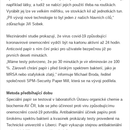
například látky, a tudíž se nabízí jejich použití třeba na rouškách.
Vyrábět jej lze ve velkém měřítku, ve stovkách kil až jednotkách tun.
„Při vývoji nové technologie to byl jeden z našich hlavních cílů,“
zdůrazňuje Jiří Sobek.
Mezinárodní studie prokazují, že virus covid-19 způsobující
koronavirové onemocnění vydrží být na kartonu aktivní až 24 hodin.
Anticovid papír s ním činí práci pro uživatele bezpečnou již po
prvních deseti minutách.
„Máme testy potvrzeno, že po 30 minutách je vir eliminován ze 100
%. Zároveň chrání papír i před širokým spektrem bakterií, jako je
MRSA nebo stafylokok zlatý,“ informuje Michael Broda, ředitel
společnosti SPM–Security Paper Mill, která se na vývoji podílela.
Metoda předbíhající dobu
Speciální papír se testoval v laboratořích Ústavu organické chemie a
biochemie AV ČR, kde se jeho účinnost proti viru způsobujícímu
onemocnění covid-19 potvrdila. Antibakteriální účinek papíru proti
širokému spektru bakterií a kvasinek prokázaly testy provedené na
Technické univerzitě v Liberci. Papír vykazuje stejnou antibakteriální