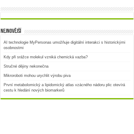
Nejnovější
AI technologie MyPersonas umožňuje digitální interakci s historickými
osobnostmi
Kdy při srážce molekul vzniká chemická vazba?
Stručné dějiny nekonečna
Mikroroboti mohou urychlit výrobu piva
První metabolomický a lipidomický atlas vzácného nádoru plic otevírá
cestu k hledání nových biomarkerů