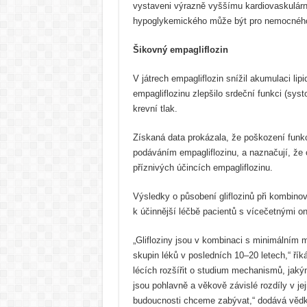
vystaveni výrazně vyššímu kardiovaskulárním
hypoglykemického může být pro nemocného
Šikovný empagliflozin
V játrech empagliflozin snížil akumulaci li
empagliflozinu zlepšilo srdeční funkci (sys
krevní tlak.
Získaná data prokázala, že poškození funkc
podáváním empagliflozinu, a naznačují, že oc
příznivých účincích empagliflozinu.
Výsledky o působení gliflozinů při komb
k účinnější léčbě pacientů s vícečetnými 
„Glifloziny jsou v kombinaci s minimálním
skupin léků v posledních 10–20 letech,“ ří
lécích rozšířit o studium mechanismů, jak
jsou pohlavně a věkově závislé rozdíly v je
budoucnosti chceme zabývat,“ dodává věd