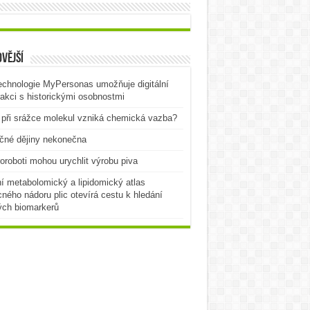
vější
echnologie MyPersonas umožňuje digitální
rakci s historickými osobnostmi
při srážce molekul vzniká chemická vazba?
čné dějiny nekonečna
oroboti mohou urychlit výrobu piva
í metabolomický a lipidomický atlas
ného nádoru plic otevírá cestu k hledání
ých biomarkerů