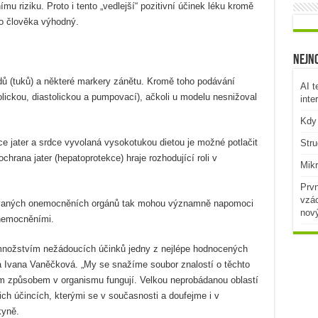
u riziku. Proto i tento „vedlejší“ pozitivní účinek léku kromě
 člověka výhodný.
Nejno
pidů (tuků) a některé markery zánětu. Kromě toho podávání
AI t
tolickou, diastolickou a pumpovací), ačkoli u modelu nesnižoval
inte
Kdy 
e jater a srdce vyvolaná vysokotukou dietou je možné potlačit
Stru
hrana jater (hepatoprotekce) hraje rozhodující roli v
Mikr
Prvn
vzác
inovaných onemocněních orgánů tak mohou významně napomoci
nov
onemocněními.
 množstvím nežádoucích účinků jedny z nejlépe hodnocených
ká Ivana Vaněčková. „My se snažíme soubor znalostí o těchto
ým způsobem v organismu fungují. Velkou neprobádanou oblastí
jich účincích, kterými se v současnosti a doufejme i v
kyně.