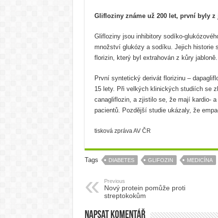
Glifloziny známe už 200 let, první byly z
Glifloziny jsou inhibitory sodíko-glukózové
množství glukózy a sodíku. Jejich historie s
florizin, který byl extrahován z kůry jabloně.
První syntetický derivát florizinu – dapaglif
15 lety. Při velkých klinických studiích se z
canagliflozin, a zjistilo se, že mají kardio- 
pacientů. Pozdější studie ukázaly, že empag
tisková zpráva AV ČR
Tags
DIABETES
GLIFOZIN
MEDICÍNA
Previous
Nový protein pomůže proti
streptokokům
Napsat komentář