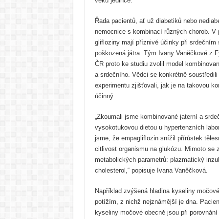
věku jedince.
Řada pacientů, ať už diabetiků nebo nediabe
nemocnice s kombinací různých chorob. V po
glifloziny mají příznivé účinky při srdečním
poškozená játra. Tým Ivany Vaněčkové z F
ČR proto ke studiu zvolil model kombinova
a srdečního. Vědci se konkrétně soustředili
experimentu zjišťovali, jak je na takovou k
účinný.
„Zkoumali jsme kombinované jaterní a srde
vysokotukovou dietou u hypertenzních labora
jsme, že empagliflozin snížil přírůstek těle
citlivost organismu na glukózu. Mimoto se z
metabolických parametrů: plazmatický inzu
cholesterol,“ popisuje Ivana Vaněčková.
Například zvýšená hladina kyseliny močov
potížím, z nichž nejznámější je dna. Pacie
kyseliny močové obecně jsou při porovnání 