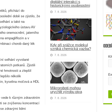
digitální interakci s
historickými osobnostmi
tiků, přichází do
7. 8. 2026
slední době se zjistilo, že
 selhání a také na
yziologického ústavu AV
ného onemocnění, jaterního
 na empagliflozin a v
ombinaci chorob daný lék
Kdy při srážce molekul
Odebí
vzniká chemická vazba?
7. 8. 2026
Kř
ční selhání vyvolané
torních potkanů. Zjistili
sné hmotnosti a zlepšil
Em
lepšilo několik
lin, kyselina močová a HDL
Mikroroboti mohou
urychlit výrobu piva
é vede k různým zdravotním
7. 8. 2026
nti se zvýšenou koncentrací
se zdravými lidmi