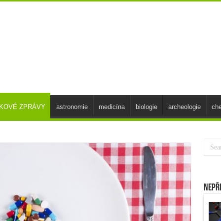
SKOVÉ ZPRÁVY
astronomie
medicína
biologie
archeologie
ch
Nepř