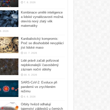
7. 8. 2026
Kombinace umělé inteligence
a lidské vynalézavosti možná
otevírá nový zlatý věk
matematiky
 8. 2026
Kanibalistický kompromis:
Proč se dlouhodobě nevyplácí
jíst lidské maso
10. 7. 2026
Lidé právě začali pořizovat
nejdokonalejší časosběrný
záznam noční oblohy
30. 6. 2026
SARS-CoV-2: Evoluce při
pandemii ve zrychleném
režimu
4. 6. 2026
Orbity hvězd odhalují
tajemství záblesků u černých