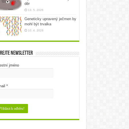
děr
13. 5. 2026
Geneticky upravený ječmen by
mohl být trvalka
10. 4. 2026
rejte newsletter
estní jméno
ail
*