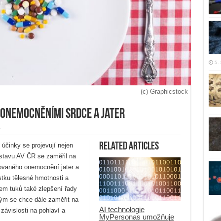
5.
(c) Graphicstock
s onemocněními srdce a jater
y
Related Articles
é účinky se projevují nejen
ústavu AV ČR se zaměřil na
novaného onemocnění jater a
tku tělesné hmotnosti a
em tuků také zlepšení řady
ým se chce dále zaměřit na
AI technologie
 závislosti na pohlaví a
MyPersonas umožňuje