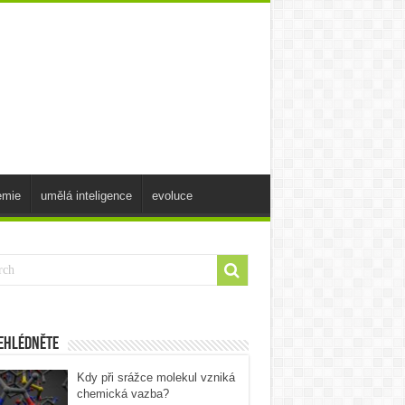
emie
umělá inteligence
evoluce
ehlédněte
Kdy při srážce molekul vzniká
chemická vazba?