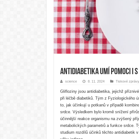
Antidiabetika umí pomoci i 
science
8. 11. 2024
Tiskové zpráv
Glifloziny jsou antidiabetika, jejichž přízniv
při léčbě diabetiků. Tým z Fyziologického 
to, jak účinkují u potkanů v případě kombi
srdce. Výsledkem bylo kromě snížení přírůs
účinnější reakce organismu na zvýšený příj
metabolických parametrů a funkce srdce. T
studium rozdílů účinků těchto antidiabetik v