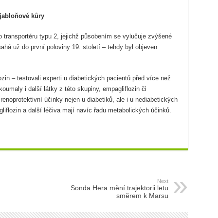
 jabloňové kůry
ho transportéru typu 2, jejichž působením se vylučuje zvýšené
ahá už do první poloviny 19. století – tehdy byl objeven
lozin – testovali experti u diabetických pacientů před více než
koumaly i další látky z této skupiny, empagliflozin či
a renoprotektivní účinky nejen u diabetiků, ale i u nediabetických
liflozin a další léčiva mají navíc řadu metabolických účinků.
Next
Sonda Hera mění trajektorii letu
směrem k Marsu