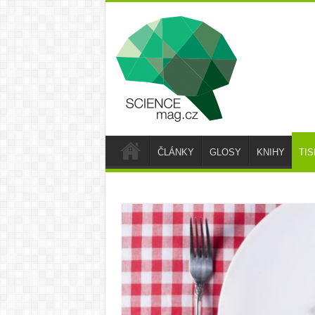
ČLÁNKY
GLOSY
KNIHY
TI