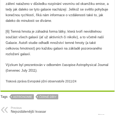
záření nataženo v důsledku rozpínání vesmíru od okamžiku emise, a
tedy jak daleko se tyto galaxie nacházejí. Jelikož se světlo pohybuje
konečnou rychlostí, říká nám informace o vzdálenosti také to, jak
daleko do minulosti se díváme.
[6] Temná hmota je záhadná forma látky, která tvoří neviditelnou
součást všech galaxií (ať už aktivních či nikoliv), a to včetně naší
Galaxie. Autoři studie odhadli množství temné hmoty (a také
celkovou hmotnost) pro každou galaxii na základě pozorovaného
rozložení galaxií.
Výzkum byl prezentován v odborném časopise Astrophysical Journal
(červenec July 2011).
Tisková zpráva Evropské jižní observatoře 2011/24
Tags
ASTRONOMIE
ČERNÉ DÍRY
Previous
Nejvzdálenější kvasar