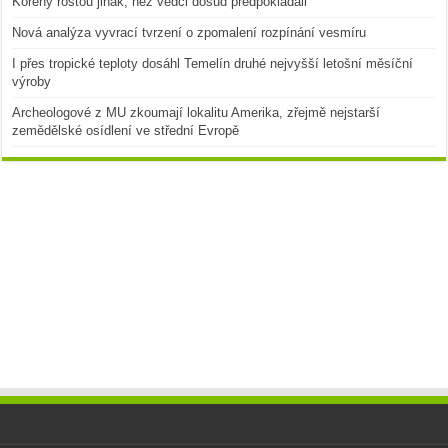
Kořeny rostou jinak, než vědci dosud předpokládali
Nová analýza vyvrací tvrzení o zpomalení rozpínání vesmíru
I přes tropické teploty dosáhl Temelín druhé nejvyšší letošní měsíční
výroby
Archeologové z MU zkoumají lokalitu Amerika, zřejmě nejstarší
zemědělské osídlení ve střední Evropě