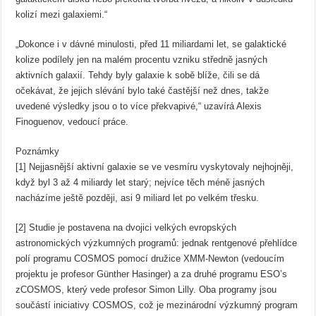
kolizí mezi galaxiemi.“
„Dokonce i v dávné minulosti, před 11 miliardami let, se galaktické
kolize podílely jen na malém procentu vzniku středně jasných
aktivních galaxií. Tehdy byly galaxie k sobě blíže, čili se dá
očekávat, že jejich slévání bylo také častější než dnes, takže
uvedené výsledky jsou o to více překvapivé,“ uzavírá Alexis
Finoguenov, vedoucí práce.
Poznámky
[1] Nejjasnější aktivní galaxie se ve vesmíru vyskytovaly nejhojněji,
když byl 3 až 4 miliardy let starý; nejvíce těch méně jasných
nacházíme ještě později, asi 9 miliard let po velkém třesku.
[2] Studie je postavena na dvojici velkých evropských
astronomických výzkumných programů: jednak rentgenové přehlídce
polí programu COSMOS pomocí družice XMM-Newton (vedoucím
projektu je profesor Günther Hasinger) a za druhé programu ESO’s
zCOSMOS, který vede profesor Simon Lilly. Oba programy jsou
součástí iniciativy COSMOS, což je mezinárodní výzkumný program