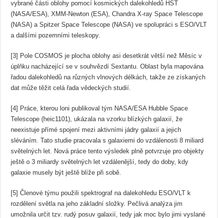
vybrané části oblohy pomocí kosmických dalekohledů HST
(NASA/ESA), XMM-Newton (ESA), Chandra X-ray Space Telescope
(NASA) a Spitzer Space Telescope (NASA) ve spolupráci s ESO/VLT
a dalšími pozemními teleskopy.
[3] Pole COSMOS je plocha oblohy asi desetkrát větší než Měsíc v
úplňku nacházející se v souhvězdí Sextantu. Oblast byla mapována
řadou dalekohledů na různých vlnových délkách, takže ze získaných
dat může těžit celá řada vědeckých studií.
[4] Práce, kterou loni publikoval tým NASA/ESA Hubble Space
Telescope (heic1101), ukázala na vzorku blízkých galaxií, že
neexistuje přímé spojení mezi aktivními jádry galaxií a jejich
sléváním. Tato studie pracovala s galaxiemi do vzdálenosti 8 miliard
světelných let. Nová práce tento výsledek plně potvrzuje pro objekty
ještě o 3 miliardy světelných let vzdálenější, tedy do doby, kdy
galaxie musely být ještě blíže při sobě.
[5] Členové týmu použili spektrograf na dalekohledu ESO/VLT k
rozdělení světla na jeho základní složky. Pečlivá analýza jim
umožnila určit tzv. rudý posuv galaxií, tedy jak moc bylo jimi vyslané