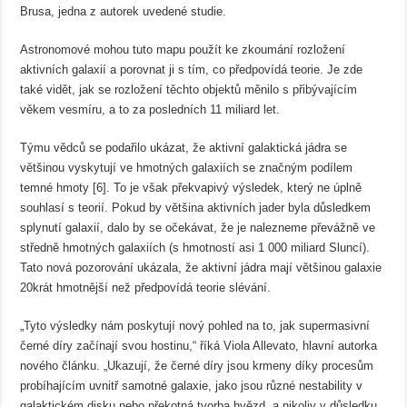
Brusa, jedna z autorek uvedené studie.
Astronomové mohou tuto mapu použít ke zkoumání rozložení
aktivních galaxií a porovnat ji s tím, co předpovídá teorie. Je zde
také vidět, jak se rozložení těchto objektů měnilo s přibývajícím
věkem vesmíru, a to za posledních 11 miliard let.
Týmu vědců se podařilo ukázat, že aktivní galaktická jádra se
většinou vyskytují ve hmotných galaxiích se značným podílem
temné hmoty [6]. To je však překvapivý výsledek, který ne úplně
souhlasí s teorií. Pokud by většina aktivních jader byla důsledkem
splynutí galaxií, dalo by se očekávat, že je nalezneme převážně ve
středně hmotných galaxiích (s hmotností asi 1 000 miliard Sluncí).
Tato nová pozorování ukázala, že aktivní jádra mají většinou galaxie
20krát hmotnější než předpovídá teorie slévání.
„Tyto výsledky nám poskytují nový pohled na to, jak supermasivní
černé díry začínají svou hostinu,“ říká Viola Allevato, hlavní autorka
nového článku. „Ukazují, že černé díry jsou krmeny díky procesům
probíhajícím uvnitř samotné galaxie, jako jsou různé nestability v
galaktickém disku nebo překotná tvorba hvězd, a nikoliv v důsledku