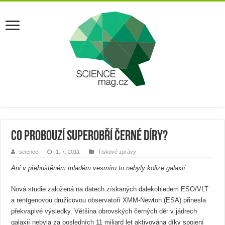
Co probouzí superobří černé díry?
science
1. 7. 2011
Tiskové zprávy
Ani v přehuštěném mladém vesmíru to nebyly kolize galaxií.
Nová studie založená na datech získaných dalekohledem ESO/VLT
a rentgenovou družicovou observatoří XMM-Newton (ESA) přinesla
překvapivé výsledky. Většina obrovských černých děr v jádrech
galaxií nebyla za posledních 11 miliard let aktivována díky spojení