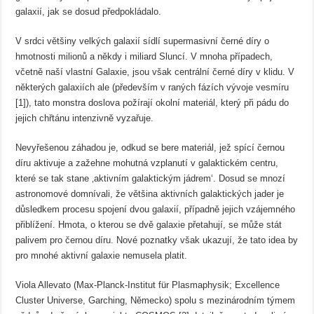
galaxií, jak se dosud předpokládalo.
V srdci většiny velkých galaxií sídlí supermasivní černé díry o
hmotnosti milionů a někdy i miliard Sluncí. V mnoha případech,
včetně naší vlastní Galaxie, jsou však centrální černé díry v klidu. V
některých galaxiích ale (především v raných fázích vývoje vesmíru
[1]), tato monstra doslova požírají okolní materiál, který při pádu do
jejich chřtánu intenzivně vyzařuje.
Nevyřešenou záhadou je, odkud se bere materiál, jež spící černou
díru aktivuje a zažehne mohutná vzplanutí v galaktickém centru,
které se tak stane ‚aktivním galaktickým jádrem‘. Dosud se mnozí
astronomové domnívali, že většina aktivních galaktických jader je
důsledkem procesu spojení dvou galaxií, případně jejich vzájemného
přiblížení. Hmota, o kterou se dvě galaxie přetahují, se může stát
palivem pro černou díru. Nové poznatky však ukazují, že tato idea by
pro mnohé aktivní galaxie nemusela platit.
Viola Allevato (Max-Planck-Institut für Plasmaphysik; Excellence
Cluster Universe, Garching, Německo) spolu s mezinárodním týmem