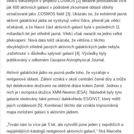
vědců sdružených v projektu COSMOS [2] detailně prostudovali více
jak 600 aktivních galaxií v podrobně zkoumané oblasti oblohy
označované jako ‚COSMOS field‘ [3]. Ukázalo se, že extrémně jasná
aktivní galaktická jádra se vyskytují velmi řídce, přesně jak vědci
očekávali, a že hlavní část aktivních galaxií byla v posledních 11
miliardách let jen středně jasná. Vědci však narazili na jedno velké
překvapení. Nová data totiž ukázala, že většina z těchto
obvyklejších středně jasných aktivních galaktických jader nebyla
‚zažehnuta‘ v důsledku splynutí galaxií [4]. Výsledky byly
publikovány v odborném časopise Astrophysical Journal.
Aktivní galaktické jádro se pozná podle toho, že vyzařuje v
rentgenové oblasti. Záření vzniká v okolí centrální černé díry a může
být detekováno družicemi na oběžné dráze kolem Země. Jednou z
nich je i evropská družice XMM-Newton (ESA). Následně byly tyto
galaxie sledovány také pomocí dalekohledu ESO/VLT, který měřil
jejich vzdálenosti [5]. Kombinací těchto dat vznikla trojrozměrná
mapa rozložení galaxií s aktivním jádrem.
„Trvalo nám to více jak 5 let, ale vytvořili jsme jeden z největších a
nejúplnějších katalogů rentgenově aktivních galaxií,“ říká Marcella