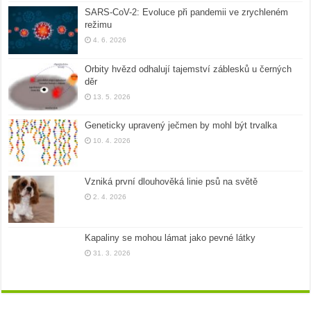
SARS-CoV-2: Evoluce při pandemii ve zrychleném
režimu
4. 6. 2026
Orbity hvězd odhalují tajemství záblesků u černých
děr
13. 5. 2026
Geneticky upravený ječmen by mohl být trvalka
10. 4. 2026
Vzniká první dlouhověká linie psů na světě
2. 4. 2026
Kapaliny se mohou lámat jako pevné látky
31. 3. 2026