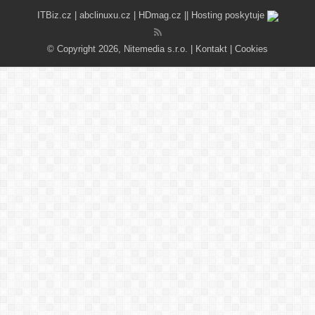
ITBiz.cz
|
abclinuxu.cz
|
HDmag.cz
|| Hosting poskytuje
© Copyright 2026, Nitemedia s.r.o. |
Kontakt
|
Cookies