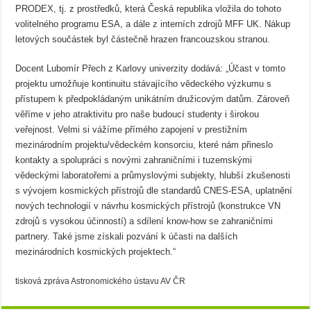
PRODEX, tj. z prostředků, která Česká republika vložila do tohoto
volitelného programu ESA, a dále z interních zdrojů MFF UK. Nákup
letových součástek byl částečně hrazen francouzskou stranou.
Docent Lubomír Přech z Karlovy univerzity dodává: „Účast v tomto
projektu umožňuje kontinuitu stávajícího vědeckého výzkumu s
přístupem k předpokládaným unikátním družicovým datům. Zároveň
věříme v jeho atraktivitu pro naše budoucí studenty i širokou
veřejnost. Velmi si vážíme přímého zapojení v prestižním
mezinárodním projektu/vědeckém konsorciu, které nám přineslo
kontakty a spolupráci s novými zahraničními i tuzemskými
vědeckými laboratořemi a průmyslovými subjekty, hlubší zkušenosti
s vývojem kosmických přístrojů dle standardů CNES-ESA, uplatnění
nových technologií v návrhu kosmických přístrojů (konstrukce VN
zdrojů s vysokou účinností) a sdílení know-how se zahraničními
partnery. Také jsme získali pozvání k účasti na dalších
mezinárodních kosmických projektech.“
tisková zpráva Astronomického ústavu AV ČR