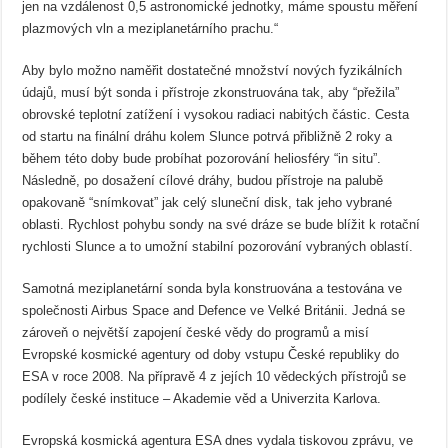
jen na vzdálenost 0,5 astronomické jednotky, máme spoustu měření
plazmových vln a meziplanetárního prachu.“
Aby bylo možno naměřit dostatečné množství nových fyzikálních
údajů, musí být sonda i přístroje zkonstruována tak, aby “přežila”
obrovské teplotní zatížení i vysokou radiaci nabitých částic. Cesta
od startu na finální dráhu kolem Slunce potrvá přibližně 2 roky a
během této doby bude probíhat pozorování heliosféry “in situ”.
Následně, po dosažení cílové dráhy, budou přístroje na palubě
opakovaně “snímkovat” jak celý sluneční disk, tak jeho vybrané
oblasti. Rychlost pohybu sondy na své dráze se bude blížit k rotační
rychlosti Slunce a to umožní stabilní pozorování vybraných oblastí.
Samotná meziplanetární sonda byla konstruována a testována ve
společnosti Airbus Space and Defence ve Velké Británii. Jedná se
zároveň o největší zapojení české vědy do programů a misí
Evropské kosmické agentury od doby vstupu České republiky do
ESA v roce 2008. Na přípravě 4 z jejích 10 vědeckých přístrojů se
podílely české instituce – Akademie věd a Univerzita Karlova.
Evropská kosmická agentura ESA dnes vydala tiskovou zprávu, ve