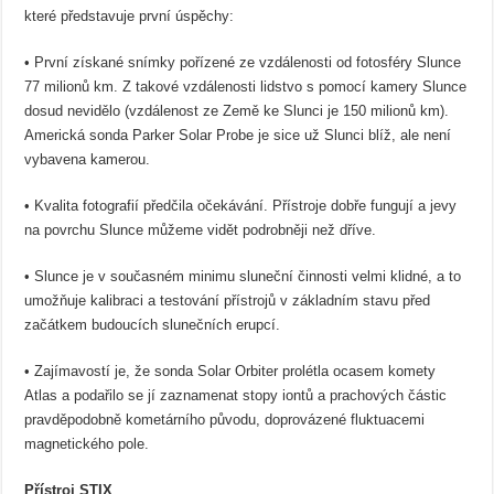
které představuje první úspěchy:
• První získané snímky pořízené ze vzdálenosti od fotosféry Slunce
77 milionů km. Z takové vzdálenosti lidstvo s pomocí kamery Slunce
dosud nevidělo (vzdálenost ze Země ke Slunci je 150 milionů km).
Americká sonda Parker Solar Probe je sice už Slunci blíž, ale není
vybavena kamerou.
• Kvalita fotografií předčila očekávání. Přístroje dobře fungují a jevy
na povrchu Slunce můžeme vidět podrobněji než dříve.
• Slunce je v současném minimu sluneční činnosti velmi klidné, a to
umožňuje kalibraci a testování přístrojů v základním stavu před
začátkem budoucích slunečních erupcí.
• Zajímavostí je, že sonda Solar Orbiter prolétla ocasem komety
Atlas a podařilo se jí zaznamenat stopy iontů a prachových částic
pravděpodobně kometárního původu, doprovázené fluktuacemi
magnetického pole.
Přístroj STIX