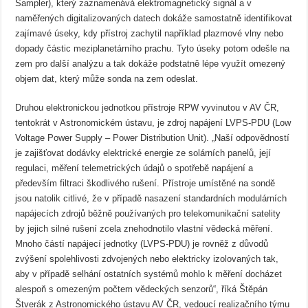
Sampler), který zaznamenává elektromagnetický signál a v
naměřených digitalizovaných datech dokáže samostatně identifikovat
zajímavé úseky, kdy přístroj zachytil například plazmové vlny nebo
dopady částic meziplanetárního prachu. Tyto úseky potom odešle na
zem pro další analýzu a tak dokáže podstatně lépe využít omezený
objem dat, který může sonda na zem odeslat.
Druhou elektronickou jednotkou přístroje RPW vyvinutou v AV ČR,
tentokrát v Astronomickém ústavu, je zdroj napájení LVPS-PDU (Low
Voltage Power Supply – Power Distribution Unit). „Naší odpovědností
je zajišťovat dodávky elektrické energie ze solárních panelů, její
regulaci, měření telemetrických údajů o spotřebě napájení a
především filtraci škodlivého rušení. Přístroje umístěné na sondě
jsou natolik citlivé, že v případě nasazení standardních modulárních
napájecích zdrojů běžně používaných pro telekomunikační satelity
by jejich silné rušení zcela znehodnotilo vlastní vědecká měření.
Mnoho částí napájecí jednotky (LVPS-PDU) je rovněž z důvodů
zvýšení spolehlivosti zdvojených nebo elektricky izolovaných tak,
aby v případě selhání ostatních systémů mohlo k měření docházet
alespoň s omezeným počtem vědeckých senzorů“, říká Štěpán
Štverák z Astronomického ústavu AV ČR, vedoucí realizačního týmu