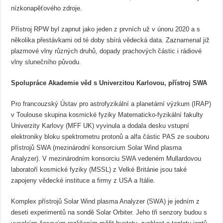
nízkonapěťového zdroje.
Přístroj RPW byl zapnut jako jeden z prvních už v únoru 2020 a s
několika přestávkami od té doby sbírá vědecká data. Zaznamenal již
plazmové vlny různých druhů, dopady prachových částic i rádiové
vlny slunečního původu.
Spolupráce Akademie věd s Univerzitou Karlovou, přístroj SWA
Pro francouzský Ústav pro astrofyzikální a planetární výzkum (IRAP)
v Toulouse skupina kosmické fyziky Matematicko-fyzikální fakulty
Univerzity Karlovy (MFF UK) vyvinula a dodala desku vstupní
elektroniky bloku spektrometru protonů a alfa částic PAS ze souboru
přístrojů SWA (mezinárodní konsorcium Solar Wind plasma
Analyzer). V mezinárodním konsorciu SWA vedeném Mullardovou
laboratoří kosmické fyziky (MSSL) z Velké Británie jsou také
zapojeny vědecké instituce a firmy z USA a Itálie.
Komplex přístrojů Solar Wind plasma Analyzer (SWA) je jedním z
deseti experimentů na sondě Solar Orbiter. Jeho tři senzory budou s