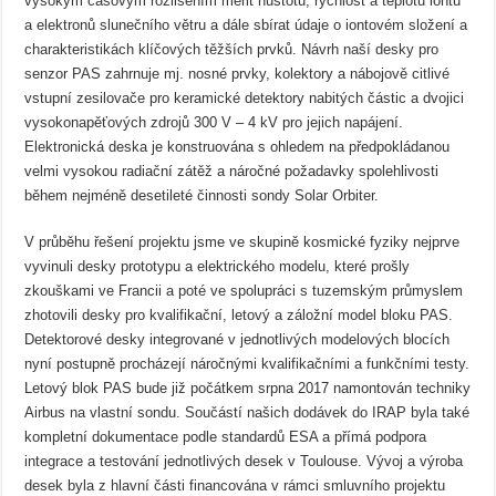
vysokým časovým rozlišením měřit hustotu, rychlost a teplotu iontů
a elektronů slunečního větru a dále sbírat údaje o iontovém složení a
charakteristikách klíčových těžších prvků. Návrh naší desky pro
senzor PAS zahrnuje mj. nosné prvky, kolektory a nábojově citlivé
vstupní zesilovače pro keramické detektory nabitých částic a dvojici
vysokonapěťových zdrojů 300 V – 4 kV pro jejich napájení.
Elektronická deska je konstruována s ohledem na předpokládanou
velmi vysokou radiační zátěž a náročné požadavky spolehlivosti
během nejméně desetileté činnosti sondy Solar Orbiter.
V průběhu řešení projektu jsme ve skupině kosmické fyziky nejprve
vyvinuli desky prototypu a elektrického modelu, které prošly
zkouškami ve Francii a poté ve spolupráci s tuzemským průmyslem
zhotovili desky pro kvalifikační, letový a záložní model bloku PAS.
Detektorové desky integrované v jednotlivých modelových blocích
nyní postupně procházejí náročnými kvalifikačními a funkčními testy.
Letový blok PAS bude již počátkem srpna 2017 namontován techniky
Airbus na vlastní sondu. Součástí našich dodávek do IRAP byla také
kompletní dokumentace podle standardů ESA a přímá podpora
integrace a testování jednotlivých desek v Toulouse. Vývoj a výroba
desek byla z hlavní části financována v rámci smluvního projektu