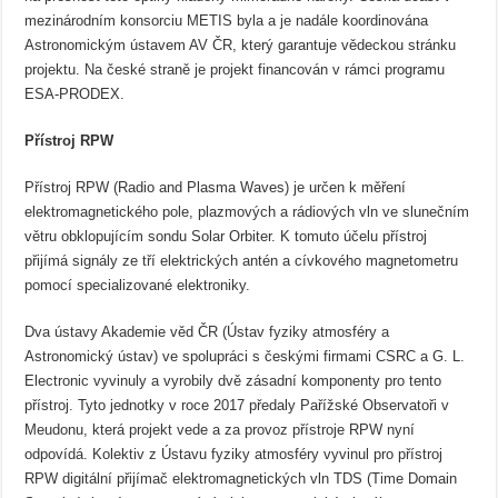
mezinárodním konsorciu METIS byla a je nadále koordinována
Astronomickým ústavem AV ČR, který garantuje vědeckou stránku
projektu. Na české straně je projekt financován v rámci programu
ESA-PRODEX.
Přístroj RPW
Přístroj RPW (Radio and Plasma Waves) je určen k měření
elektromagnetického pole, plazmových a rádiových vln ve slunečním
větru obklopujícím sondu Solar Orbiter. K tomuto účelu přístroj
přijímá signály ze tří elektrických antén a cívkového magnetometru
pomocí specializované elektroniky.
Dva ústavy Akademie věd ČR (Ústav fyziky atmosféry a
Astronomický ústav) ve spolupráci s českými firmami CSRC a G. L.
Electronic vyvinuly a vyrobily dvě zásadní komponenty pro tento
přístroj. Tyto jednotky v roce 2017 předaly Pařížské Observatoři v
Meudonu, která projekt vede a za provoz přístroje RPW nyní
odpovídá. Kolektiv z Ústavu fyziky atmosféry vyvinul pro přístroj
RPW digitální přijímač elektromagnetických vln TDS (Time Domain