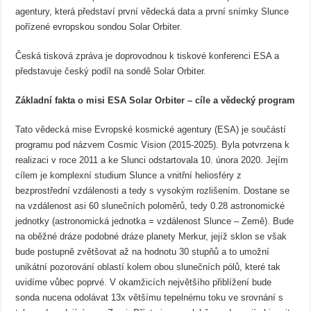
agentury, která představí první vědecká data a první snímky Slunce
pořízené evropskou sondou Solar Orbiter.
Česká tisková zpráva je doprovodnou k tiskové konferenci ESA a
představuje český podíl na sondě Solar Orbiter.
Základní fakta o misi ESA Solar Orbiter – cíle a vědecký program
Tato vědecká mise Evropské kosmické agentury (ESA) je součástí
programu pod názvem Cosmic Vision (2015-2025). Byla potvrzena k
realizaci v roce 2011 a ke Slunci odstartovala 10. února 2020. Jejím
cílem je komplexní studium Slunce a vnitřní heliosféry z
bezprostřední vzdálenosti a tedy s vysokým rozlišením. Dostane se
na vzdálenost asi 60 slunečních poloměrů, tedy 0.28 astronomické
jednotky (astronomická jednotka = vzdálenost Slunce – Země). Bude
na oběžné dráze podobné dráze planety Merkur, jejíž sklon se však
bude postupně zvětšovat až na hodnotu 30 stupňů a to umožní
unikátní pozorování oblastí kolem obou slunečních pólů, které tak
uvidíme vůbec poprvé. V okamžicích největšího přiblížení bude
sonda nucena odolávat 13x většímu tepelnému toku ve srovnání s