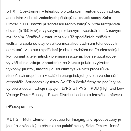
STIX = Spektrometr – teleskop pro zobrazení rentgenových zdrojů.
Je jedním z deseti vědeckých přístrojů na palubě sondy Solar
Orbiter. STIX umožňuje zobrazení těchto zdrojů v tvrdé rentgenové
oblasti (5-150 keV) s vysokým prostorovým, spektrálním i časovým
rozlišením. Využívá k tomu mozaiku 32 speciálních mřížek z
wolframu spolu se stejně velkou mozaikou cadmium-teluridových
detektorů. V tomto uspořádání je obraz rozložen do Fourierovských
komponent a telemetricky přenesen na Zemi, kde se počítačově
vytváří obraz zdroje. Zaměřením na Slunce je takto vytvořen
výkonný přístroj, umožňující studium fyzikálních procesů ve
slunečních erupcích a v dalších energetických jevech ve sluneční
atmosféře. Astronomický ústav AV ČR a české firmy se podílely na
výrobě a dodání zdrojů napájení LVPS a HPVS – PDU (High and Low
Voltage Power Supply – Power Distribution Unit) a letového softwaru.
Přístroj METIS
METIS = Multi-Element Telescope for Imaging and Spectroscopy je
jedním z vědeckých přístrojů na palubě sondy Solar Orbiter. Jedná