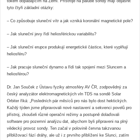
tokem dopadajícím na Zemi. Přístroje na palubě sondy mají objasnit
tyto čtyři základní otázky:
– Co způsobuje sluneční vítr a jak vzniká koronální magnetické pole?
– Jak sluneční jevy řídí heliosférickou variabilitu?
– Jak sluneční erupce produkují energetické částice, které vyplňují
heliosféru?
– Jak pracuje sluneční dynamo a řídí tak spojení mezi Sluncem a
heliosférou?
Dr. Jan Souček z Ústavu fyziky atmosféry AV ČR, zodpovědný za
český analyzátor elektromagnetických vln TDS na sondě Solar
Orbiter říká: „Posledních pár měsíců pro nás bylo dost hektických.
Každý týden jsme připravovali nové nastavení a sekvenci povelů pro
přístroj, zkoušeli různé operační režimy a postupně dolaďovali
software pro pozemní analýzu dat, abychom byli připraveni na plný
vědecký provoz sondy. Ten začal v polovině června takzvanou
přibližovací fází dráhy, ale už i z prvního přiblížení ke Slunci, zatím