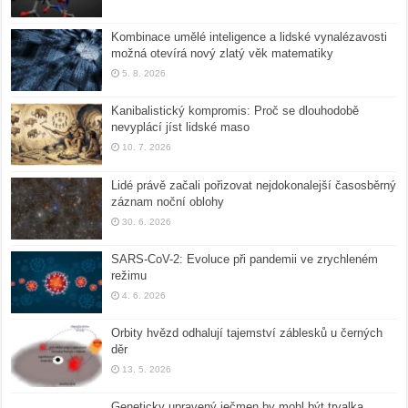
Kombinace umělé inteligence a lidské vynalézavosti
možná otevírá nový zlatý věk matematiky
5. 8. 2026
Kanibalistický kompromis: Proč se dlouhodobě
nevyplácí jíst lidské maso
10. 7. 2026
Lidé právě začali pořizovat nejdokonalejší časosběrný
záznam noční oblohy
30. 6. 2026
SARS-CoV-2: Evoluce při pandemii ve zrychleném
režimu
4. 6. 2026
Orbity hvězd odhalují tajemství záblesků u černých
děr
13. 5. 2026
Geneticky upravený ječmen by mohl být trvalka