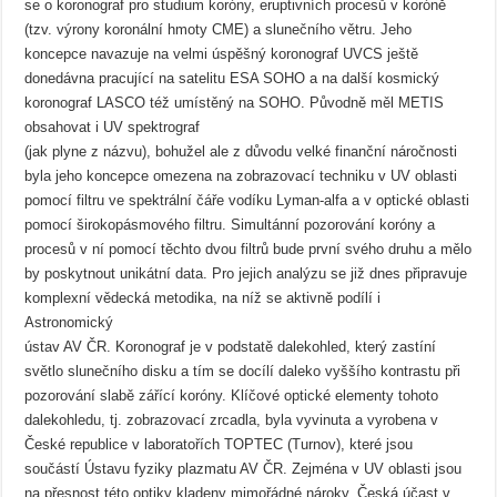
se o koronograf pro studium koróny, eruptivních procesů v koróně
(tzv. výrony koronální hmoty CME) a slunečního větru. Jeho
koncepce navazuje na velmi úspěšný koronograf UVCS ještě
donedávna pracující na satelitu ESA SOHO a na další kosmický
koronograf LASCO též umístěný na SOHO. Původně měl METIS
obsahovat i UV spektrograf
(jak plyne z názvu), bohužel ale z důvodu velké finanční náročnosti
byla jeho koncepce omezena na zobrazovací techniku v UV oblasti
pomocí filtru ve spektrální čáře vodíku Lyman-alfa a v optické oblasti
pomocí širokopásmového filtru. Simultánní pozorování koróny a
procesů v ní pomocí těchto dvou filtrů bude první svého druhu a mělo
by poskytnout unikátní data. Pro jejich analýzu se již dnes připravuje
komplexní vědecká metodika, na níž se aktivně podílí i
Astronomický
ústav AV ČR. Koronograf je v podstatě dalekohled, který zastíní
světlo slunečního disku a tím se docílí daleko vyššího kontrastu při
pozorování slabě zářící koróny. Klíčové optické elementy tohoto
dalekohledu, tj. zobrazovací zrcadla, byla vyvinuta a vyrobena v
České republice v laboratořích TOPTEC (Turnov), které jsou
součástí Ústavu fyziky plazmatu AV ČR. Zejména v UV oblasti jsou
na přesnost této optiky kladeny mimořádné nároky. Česká účast v