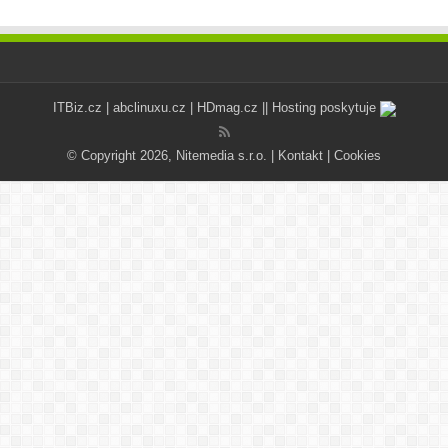
ITBiz.cz
|
abclinuxu.cz
|
HDmag.cz
|| Hosting poskytuje
© Copyright 2026, Nitemedia s.r.o. |
Kontakt
|
Cookies