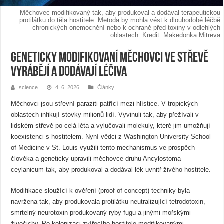
Měchovec modifikovaný tak, aby produkoval a dodával terapeutickou
protilátku do těla hostitele. Metoda by mohla vést k dlouhodobé léčbě
chronických onemocnění nebo k ochraně před toxiny v odlehlých
oblastech. Kredit: Makedonka Mitreva
Geneticky modifikovaní měchovci ve střevě
vyrábějí a dodávají léčiva
science
4. 6. 2026
Články
Měchovci jsou střevní paraziti patřící mezi hlístice. V tropických
oblastech infikují stovky milionů lidí. Vyvinuli tak, aby přežívali v
lidském střevě po celá léta a vylučovali molekuly, které jim umožňují
koexistenci s hostitelem. Nyní vědci z Washington University School
of Medicine v St. Louis využili tento mechanismus ve prospěch
člověka a geneticky upravili měchovce druhu Ancylostoma
ceylanicum tak, aby produkoval a dodával lék uvnitř živého hostitele.
Modifikace sloužící k ověření (proof-of-concept) techniky byla
navržena tak, aby produkovala protilátku neutralizující tetrodotoxin,
smrtelný neurotoxin produkovaný ryby fugu a jinými mořskými
živočichy. Po kolonizaci zvířecího hostitele modifikovanými