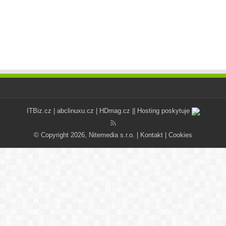
ITBiz.cz
|
abclinuxu.cz
|
HDmag.cz
|| Hosting poskytuje
© Copyright 2026, Nitemedia s.r.o. |
Kontakt
|
Cookies