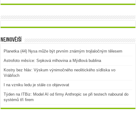
Nejnovější
Planetka (44) Nysa může být prvním známým trojlaločným tělesem
Astrofoto měsíce: Srpková mlhovina a Mýdlová bublina
Kostry bez hláv: Výskum výnimočného neolitického sídliska vo
Vrábľoch
I na vzniku ledu je stále co objevovat
Týden na ITBiz: Model AI od firmy Anthropic se při testech naboural do
systémů tří firem