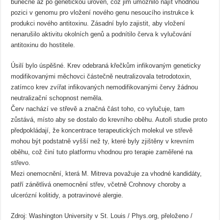
buněčné až po genetickou úroveň, což jim umožnilo najít vhodnou
pozici v genomu pro vložení nového genu nesoucího instrukce k
produkci nového antitoxinu. Zásadní bylo zajistit, aby vložení
nenarušilo aktivitu okolních genů a podnítilo červa k vylučování
antitoxinu do hostitele.
Úsilí bylo úspěšné. Krev odebraná křečkům infikovaným geneticky
modifikovanými měchovci částečně neutralizovala tetrodotoxin,
zatímco krev zvířat infikovaných nemodifikovanými červy žádnou
neutralizační schopnost neměla.
Červ nachází ve střevě a značná část toho, co vylučuje, tam
zůstává, místo aby se dostalo do krevního oběhu. Autoři studie proto
předpokládají, že koncentrace terapeutických molekul ve střevě
mohou být podstatně vyšší než ty, které byly zjištěny v krevním
oběhu, což činí tuto platformu vhodnou pro terapie zaměřené na
střevo.
Mezi onemocnění, která M. Mitreva považuje za vhodné kandidáty,
patří zánětlivá onemocnění střev, včetně Crohnovy choroby a
ulcerózní kolitidy, a potravinové alergie.
Zdroj: Washington University v St. Louis / Phys.org, přeloženo /