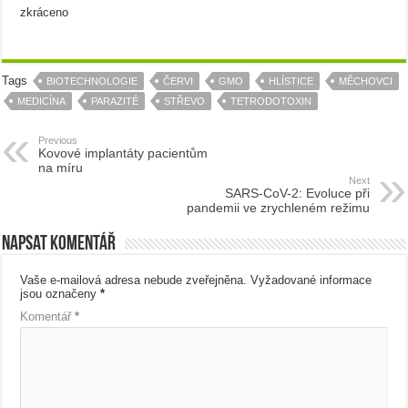
zkráceno
Tags
BIOTECHNOLOGIE
ČERVI
GMO
HLÍSTICE
MĚCHOVCI
MEDICÍNA
PARAZITÉ
STŘEVO
TETRODOTOXIN
Previous
Kovové implantáty pacientům
na míru
Next
SARS-CoV-2: Evoluce při
pandemii ve zrychleném režimu
Napsat komentář
Vaše e-mailová adresa nebude zveřejněna.
Vyžadované informace
jsou označeny
*
Komentář
*