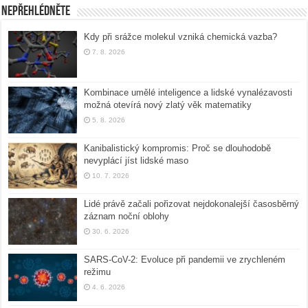
Nepřehlédněte
Kdy při srážce molekul vzniká chemická vazba?
7. 8. 2026
Kombinace umělé inteligence a lidské vynalézavosti
možná otevírá nový zlatý věk matematiky
5. 8. 2026
Kanibalistický kompromis: Proč se dlouhodobě
nevyplácí jíst lidské maso
10. 7. 2026
Lidé právě začali pořizovat nejdokonalejší časosběrný
záznam noční oblohy
30. 6. 2026
SARS-CoV-2: Evoluce při pandemii ve zrychleném
režimu
4. 6. 2026