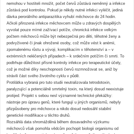
nemohou v hostiteli množit, počet červů zůstává neměnný a infekce
zůstává pod kontrolou. Pokud je někdy nutné infekci vyléčit, jediná
dávka perorálního antiparazitika vyhubí měchovce do 24 hodin.
Ačkoli přirozená infekce měchovcem může u zdravých dospělých
vyvolat pouze mírné zažívací potíže, chronická infekce velkým
počtem měchovců může být nebezpečná pro děti, těhotné ženy a
podvyživené či jinak ohrožené osoby, což může vést k anémii,
zpomalenému růstu a vývoji, komplikacím v těhotenství a – v
extrémních neléčených případech – k srdečním potížím či smrti. To
podtrhuje důležitost přísné kontroly infekce pro terapeutické účely,
což je možné díky neschopnosti červů rozmnožovat se, aniž by
strávili část svého životního cyklu v půdě.
Protilátka vybraná pro tuto studii neutralizovala tetrodotoxin,
paralyzující a potenciálně smrtelný toxin, na který dosud neexistuje
protijed. Projekt s sebou nesl významné technické překážky:
nástroje pro úpravu genů, které fungují u jiných organismů, nebyly
přizpůsobeny pro měchovce a nikdo dosud nedosáhl stabilní
genetické modifikace u těchto druhů.
Rozsáhlá data shromážděná během dosavadního výzkumu
měchovců však pomohla vědcům pochopit biologii organismu od