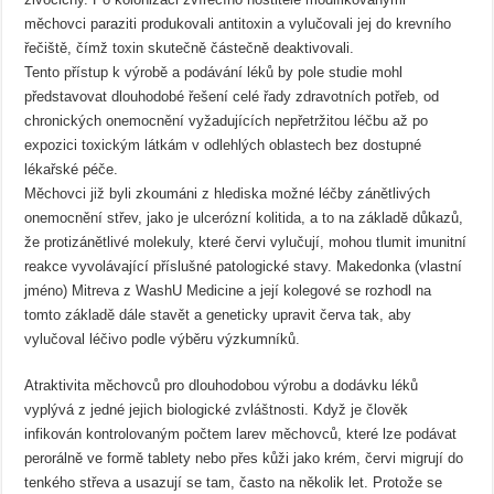
měchovci paraziti produkovali antitoxin a vylučovali jej do krevního
řečiště, čímž toxin skutečně částečně deaktivovali.
Tento přístup k výrobě a podávání léků by pole studie mohl
představovat dlouhodobé řešení celé řady zdravotních potřeb, od
chronických onemocnění vyžadujících nepřetržitou léčbu až po
expozici toxickým látkám v odlehlých oblastech bez dostupné
lékařské péče.
Měchovci již byli zkoumáni z hlediska možné léčby zánětlivých
onemocnění střev, jako je ulcerózní kolitida, a to na základě důkazů,
že protizánětlivé molekuly, které červi vylučují, mohou tlumit imunitní
reakce vyvolávající příslušné patologické stavy. Makedonka (vlastní
jméno) Mitreva z WashU Medicine a její kolegové se rozhodl na
tomto základě dále stavět a geneticky upravit červa tak, aby
vylučoval léčivo podle výběru výzkumníků.
Atraktivita měchovců pro dlouhodobou výrobu a dodávku léků
vyplývá z jedné jejich biologické zvláštnosti. Když je člověk
infikován kontrolovaným počtem larev měchovců, které lze podávat
perorálně ve formě tablety nebo přes kůži jako krém, červi migrují do
tenkého střeva a usazují se tam, často na několik let. Protože se