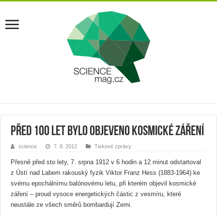
Před 100 let bylo objeveno kosmické záření
science
7. 8. 2012
Tiskové zprávy
Přesně před sto lety, 7. srpna 1912 v 6 hodin a 12 minut odstartoval
z Ústí nad Labem rakouský fyzik Viktor Franz Hess (1883-1964) ke
svému epochálnímu balónovému letu, při kterém objevil kosmické
záření – proud vysoce energetických částic z vesmíru, které
neustále ze všech směrů bombardují Zemi.