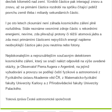
desítek kilometrů nad zemí. Vzniklé částice pak interagují znovu a
znovu, až se primární částice rozdrobí na spršku čítající poblíž
povrchu země třeba i miliardy sekundárních částic.
I po sto letech zkoumání není záhada kosmického záření plně
rozluštěna. Stále neznáme vesmírné zdroje částic s rekordními
energiemi, nevíme, zda převažují protony či těžší atomová jádra a
zda mezi primárními částicemi nejvyšších energií najdeme
neobvyklejší částice jako jsou neutrina nebo fotony.
Nejdokonalejším a nejrozsáhlejším současným detektorem
kosmického záření, který se snaží nalézt odpovědi na výše uvedené
otázky, je Observatoř Pierra Augera v Argentině, na jejímž
vybudování a provozu se podílejí čeští fyzikové a astronomové z
Fyzikálního ústavu Akademie věd ČR, z Matematicko-fyzikální
fakulty Univerzity Karlovy a z Přírodovědecké fakulty Univerzity
Palackého.
Tisková zpráva České astronomické společnosti