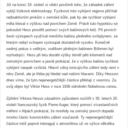
Již na konci 19. století si vědci povšimli toho, že záhadné záření
vybíjí lístkové elektroskopy. Fyzikové toto vybíjení nejprve přičítali
radioaktivním prvkům v zemské kůře, pak by ale rychlost vybíjení
měla klesat s výškou nad povrchem Země. Právě tuto hypotézu se
pokoušel Hess prověřit pomocí svých balónových letů. Při prvních
šesti výstupech využíval menšího balónu plněného svítiplynem, se
kterým nebyl schopen vystoupat dostatečně vysoko. Konečně
sedmý pokus s velikým, vodíkem plněným balónem Böhmen byl
rozhodující. Hess při letu dosáhl výšky téměř pěti kilometrů nad
zemským porvrchem a jasně prokázal, že s výškou balónu rychlost
vybíjení naopak vzrůstá. Hlavní zdroj ionizujícího záření tedy není v
nitru Země, ale je třeba jej hledat nad našimi hlavami. Díky Hessovi
dnes víme, že tyto nejenergetičtější částice přilétají z vesmíru. Za
svůj objev byl Viktor Hess v roce 1936 odměněn Nobelovou cenou.
Zjištění Viktora Hesse zásadním způsobem rozšířil v 30. letech 20.
století francouzský fyzik Pierre Auger, který pomocí vícestaničních
měření v Alpách prokázal, že mnohdy na zemský povrch dopadá
mnoho částic kosmického záření současně. Ty nejenergetičtější
částice totiž poprvé interagují s atmosférou už ve výšce několika