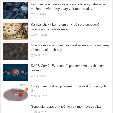
Kombinace umělé inteligence a lidské vynalézavosti
možná otevírá nový zlatý věk matematiky
5. 8. 2026
Kanibalistický kompromis: Proč se dlouhodobě
nevyplácí jíst lidské maso
10. 7. 2026
Lidé právě začali pořizovat nejdokonalejší časosběrný
záznam noční oblohy
30. 6. 2026
SARS-CoV-2: Evoluce při pandemii ve zrychleném
režimu
4. 6. 2026
Orbity hvězd odhalují tajemství záblesků u černých
děr
13. 5. 2026
Geneticky upravený ječmen by mohl být trvalka
10. 4. 2026