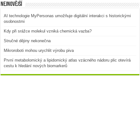
Nejnovější
AI technologie MyPersonas umožňuje digitální interakci s historickými
osobnostmi
Kdy při srážce molekul vzniká chemická vazba?
Stručné dějiny nekonečna
Mikroroboti mohou urychlit výrobu piva
První metabolomický a lipidomický atlas vzácného nádoru plic otevírá
cestu k hledání nových biomarkerů