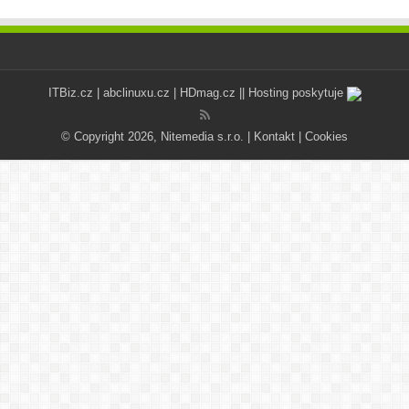
ITBiz.cz
|
abclinuxu.cz
|
HDmag.cz
|| Hosting poskytuje
© Copyright 2026, Nitemedia s.r.o. |
Kontakt
|
Cookies