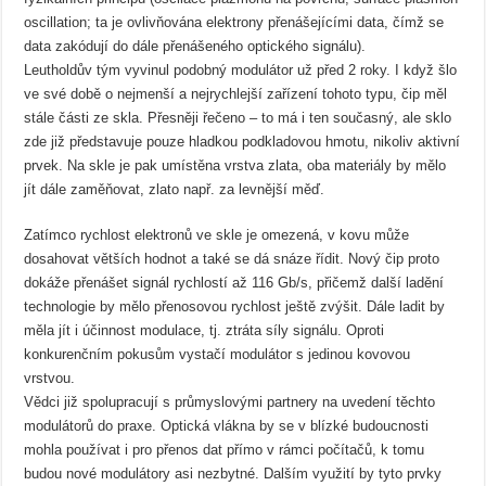
oscillation; ta je ovlivňována elektrony přenášejícími data, čímž se
data zakódují do dále přenášeného optického signálu).
Leutholdův tým vyvinul podobný modulátor už před 2 roky. I když šlo
ve své době o nejmenší a nejrychlejší zařízení tohoto typu, čip měl
stále části ze skla. Přesněji řečeno – to má i ten současný, ale sklo
zde již představuje pouze hladkou podkladovou hmotu, nikoliv aktivní
prvek. Na skle je pak umístěna vrstva zlata, oba materiály by mělo
jít dále zaměňovat, zlato např. za levnější měď.
Zatímco rychlost elektronů ve skle je omezená, v kovu může
dosahovat větších hodnot a také se dá snáze řídit. Nový čip proto
dokáže přenášet signál rychlostí až 116 Gb/s, přičemž další ladění
technologie by mělo přenosovou rychlost ještě zvýšit. Dále ladit by
měla jít i účinnost modulace, tj. ztráta síly signálu. Oproti
konkurenčním pokusům vystačí modulátor s jedinou kovovou
vrstvou.
Vědci již spolupracují s průmyslovými partnery na uvedení těchto
modulátorů do praxe. Optická vlákna by se v blízké budoucnosti
mohla používat i pro přenos dat přímo v rámci počítačů, k tomu
budou nové modulátory asi nezbytné. Dalším využití by tyto prvky