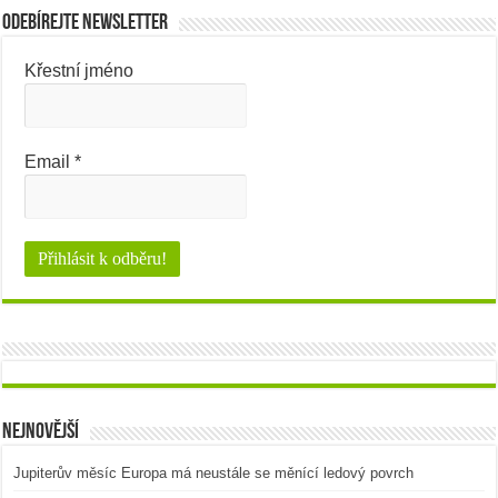
Odebírejte newsletter
Křestní jméno
Email
*
Nejnovější
Jupiterův měsíc Europa má neustále se měnící ledový povrch