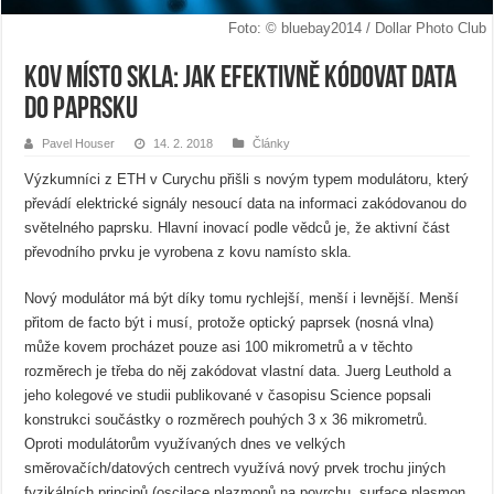
Foto: © bluebay2014 / Dollar Photo Club
Kov místo skla: Jak efektivně kódovat data
do paprsku
Pavel Houser
14. 2. 2018
Články
Výzkumníci z ETH v Curychu přišli s novým typem modulátoru, který
převádí elektrické signály nesoucí data na informaci zakódovanou do
světelného paprsku. Hlavní inovací podle vědců je, že aktivní část
převodního prvku je vyrobena z kovu namísto skla.
Nový modulátor má být díky tomu rychlejší, menší i levnější. Menší
přitom de facto být i musí, protože optický paprsek (nosná vlna)
může kovem procházet pouze asi 100 mikrometrů a v těchto
rozměrech je třeba do něj zakódovat vlastní data. Juerg Leuthold a
jeho kolegové ve studii publikované v časopisu Science popsali
konstrukci součástky o rozměrech pouhých 3 x 36 mikrometrů.
Oproti modulátorům využívaných dnes ve velkých
směrovačích/datových centrech využívá nový prvek trochu jiných
fyzikálních principů (oscilace plazmonů na povrchu, surface plasmon