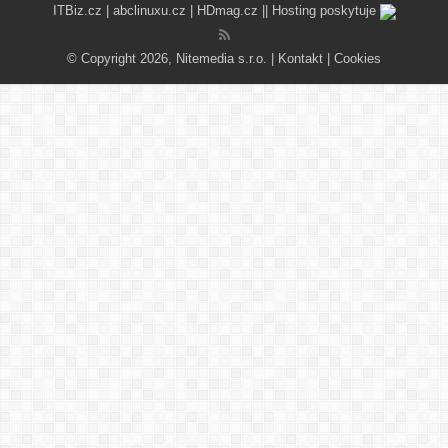
ITBiz.cz
|
abclinuxu.cz
|
HDmag.cz
|| Hosting poskytuje
© Copyright 2026, Nitemedia s.r.o. |
Kontakt
|
Cookies