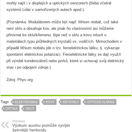
mohly najít i v displejích a optických senzorech (třeba včetně
systémů Lidar v samořízených autech apod.).
(Poznámka: Modulátorem může být např. lithium niobát, což také
není sklo a obsahuje kov, ale jinak ho vlastnostmi asi můžeme
přirovnat ke sklu/křemenu; lépe než o sklu a kovu mluvit o
materiálech typu průhledných krystalů vs. vodičích. Mimochodem v
případě lithium niobátu jde o tzv. feroelektrickou látku, tj. vykazuje
spontánní elektrickou polarizaci. Feroelektrické látky se dají využít
při výrobě kondenzátorů nebo prvků, které si uchovají svůj elektrický
stav i po odpojení zdroje.)
Zdroj: Phys.org
Tags
ELEKTRONIKA
KOVY
KRYSTALY
OPTICKÁ VLÁKNA
OPTIKA
SKLO
Previous
Výzkum auxinu pomůže vyvíjet
šetrnější herbicidy