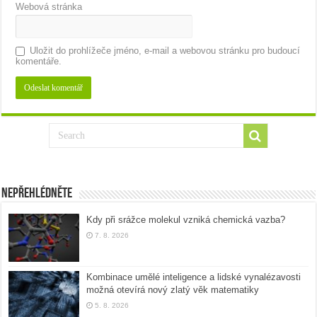
Webová stránka
Uložit do prohlížeče jméno, e-mail a webovou stránku pro budoucí
komentáře.
Nepřehlédněte
Kdy při srážce molekul vzniká chemická vazba?
7. 8. 2026
Kombinace umělé inteligence a lidské vynalézavosti
možná otevírá nový zlatý věk matematiky
5. 8. 2026