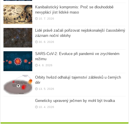
Kanibalistický kompromis: Proč se dlouhodobě
nevyplácí jíst lidské maso
10. 7. 2026
Lidé právě začali pořizovat nejdokonalejší časosběrný
záznam noční oblohy
30. 6. 2026
SARS-CoV-2: Evoluce při pandemii ve zrychleném
režimu
4. 6. 2026
Orbity hvězd odhalují tajemství záblesků u černých
děr
13. 5. 2026
Geneticky upravený ječmen by mohl být trvalka
10. 4. 2026