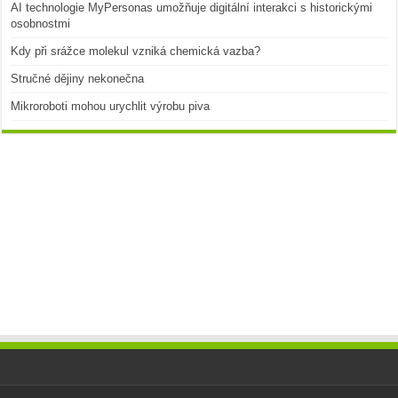
AI technologie MyPersonas umožňuje digitální interakci s historickými
osobnostmi
Kdy při srážce molekul vzniká chemická vazba?
Stručné dějiny nekonečna
Mikroroboti mohou urychlit výrobu piva