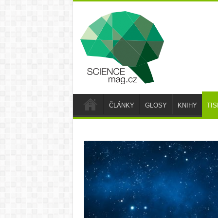
ČLÁNKY
GLOSY
KNIHY
TI