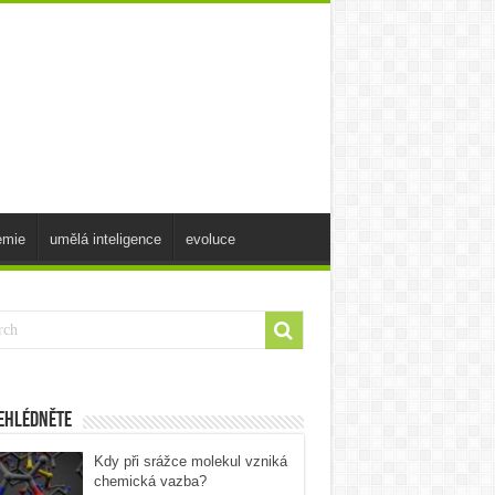
emie
umělá inteligence
evoluce
ehlédněte
Kdy při srážce molekul vzniká
chemická vazba?