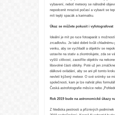
vybavení, neboť meteory se náhodně objevu
nepodcenit mrazivé počasí a vybavit se tepl
mít teplý spacák a karimatku.
Úkaz se můžete pokusit i vyfotografovat
Ideální je mít po ruce fotoaparát s možnost
zrcadlovku. Je také dobré kvůli chladnému p
venku, aby se vychladil a objektiv se nepok
ustavíte na stativ a zkontrolujete, zda se 
vyšší citlivost, zaostříte objektiv na neko
libovolné části oblohy. Poté už jen zmáčk
dálkové ovládání, aby se ani při tomto krok
nevletí kýžený meteor. O své snímky se mů
společnosti, kam je lze nahrát přes formulá
Česká astrofotografie měsíce nebo „Pohled
Rok 2019 bude na astronomické úkazy 
Z hlediska pestrosti a příznivých podmíne