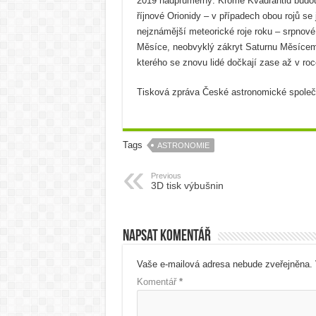
2019 nadprůměrný. Kromě Kvadrantid budou
říjnové Orionidy – v případech obou rojů s
nejznámější meteorické roje roku – srpnov
Měsíce, neobvyklý zákryt Saturnu Měsícem
kterého se znovu lidé dočkají zase až v ro
Tisková zpráva České astronomické společ
Tags
ASTRONOMIE
Previous
3D tisk výbušnin
Napsat komentář
Vaše e-mailová adresa nebude zveřejněna.
Komentář
*