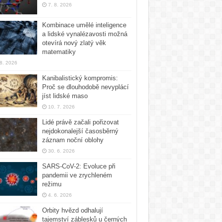
7. 8. 2026
Kombinace umělé inteligence
a lidské vynalézavosti možná
otevírá nový zlatý věk
matematiky
 8. 2026
Kanibalistický kompromis:
Proč se dlouhodobě nevyplácí
jíst lidské maso
10. 7. 2026
Lidé právě začali pořizovat
nejdokonalejší časosběrný
záznam noční oblohy
30. 6. 2026
SARS-CoV-2: Evoluce při
pandemii ve zrychleném
režimu
4. 6. 2026
Orbity hvězd odhalují
tajemství záblesků u černých