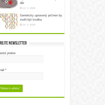
děr
13. 5. 2026
Geneticky upravený ječmen by
mohl být trvalka
10. 4. 2026
rejte newsletter
estní jméno
ail
*