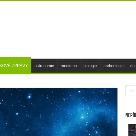
SKOVÉ ZPRÁVY
astronomie
medicína
biologie
archeologie
ch
Nepř