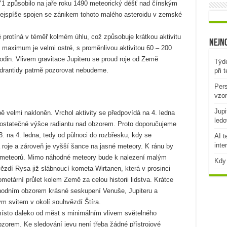
1 způsobilo na jaře roku 1490 meteorický déšť nad čínským
ejspíše spojen se zánikem tohoto malého asteroidu v zemské
protíná v téměř kolmém úhlu, což způsobuje krátkou aktivitu
Nejno
 maximum je velmi ostré, s proměnlivou aktivitou 60 – 200
odin. Vlivem gravitace Jupiteru se proud roje od Země
Týde
vadrantidy patrně pozorovat nebudeme.
při 
Pers
vzo
Jupi
ě velmi nakloněn. Vrchol aktivity se předpovídá na 4. ledna
ledo
 dostatečné výšce radiantu nad obzorem. Proto doporučujeme
. na 4. ledna, tedy od půlnoci do rozbřesku, kdy se
AI t
inte
 roje a zároveň je vyšší šance na jasné meteory. K ránu by
0 meteorů. Mimo náhodné meteory bude k nalezení malým
Kdy 
dí Rysa již slábnoucí kometa Wirtanen, která v prosinci
metární průlet kolem Země za celou historii lidstva. Krátce
chodním obzorem krásné seskupení Venuše, Jupiteru a
m svitem v okolí souhvězdí Štíra.
ísto daleko od měst s minimálním vlivem světelného
bzorem. Ke sledování jevu není třeba žádné přístrojové