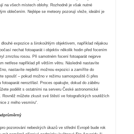
jí na všech místech oblohy. Rozhodně je však nutné
ým oblečením. Nejlépe se meteory pozorují vleže, ideální je
í dlouhé expozice a širokoúhlým objektivem, například nějakou
očasí nechat fotoaparát i objektiv několik hodin před focením
ryl zmrzlou rosou. Při samotném focení fotoaparát nejprve
vám netřese například při větším větru. Následně nastavíte
nečno, nastavíte nejdelší možnou expozici a zamíříte do
nete spoušť – pokud možno v režimu samospouště či přes
u fotoaparát neroztřásl. Proces opakujte, dokud do záběru
žete podělit s ostatními na serveru České astronomické
ř. Rovněž můžete zkusit své štěstí ve fotografických soutěžích
nice z mého vesmíru“.
nadprůměrný
k pro pozorování nebeských úkazů ve střední Evropě bude rok