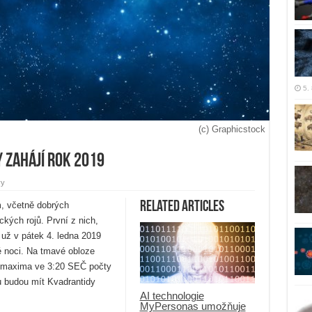
5.
(c) Graphicstock
 zahájí rok 2019
vy
Related Articles
, včetně dobrých
kých rojů. První z nich,
 už v pátek 4. ledna 2019
 noci. Na tmavé obloze
o maxima ve 3:20 SEČ počty
u budou mít Kvadrantidy
AI technologie
MyPersonas umožňuje