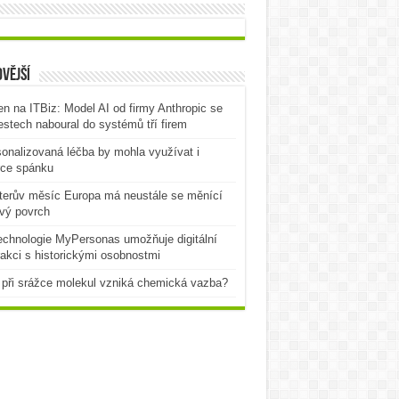
vější
n na ITBiz: Model AI od firmy Anthropic se
testech naboural do systémů tří firem
onalizovaná léčba by mohla využívat i
rce spánku
terův měsíc Europa má neustále se měnící
vý povrch
echnologie MyPersonas umožňuje digitální
rakci s historickými osobnostmi
při srážce molekul vzniká chemická vazba?