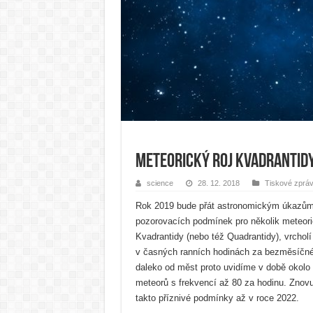
Meteorický roj Kvadrantidy
science
28. 12. 2018
Tiskové zprá
Rok 2019 bude přát astronomickým úkazům
pozorovacích podmínek pro několik meteoric
Kvadrantidy (nebo též Quadrantidy), vrcholí
v časných ranních hodinách za bezměsíčné
daleko od měst proto uvidíme v době okol
meteorů s frekvencí až 80 za hodinu. Znov
takto příznivé podmínky až v roce 2022.