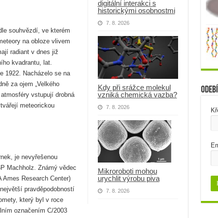
digitální interakci s
historickými osobnostmi
7. 8. 2026
dle souhvězdí, ve kterém
 meteory na obloze vlivem
ají radiant v dnes již
ho kvadrantu, lat.
ce 1922. Nacházelo se na
dně za ojem „Velkého
Kdy při srážce molekul
Odebí
vzniká chemická vazba?
 atmosféry vstupují drobná
ytvářejí meteorickou
7. 8. 2026
Kř
Em
rnek, je nevyřešenou
96P Machholz. Známý vědec
Mikroroboti mohou
urychlit výrobu piva
A Ames Research Center)
 největší pravděpodobností
7. 8. 2026
komety, který byl v roce
dálním označením C/2003