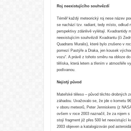
Roj neexistujícího souhvězdí
Téměř každý meteorický roj nese název po
se nachází tzv. radiant, tedy místo, odkud
perspektivy zdánlivě vylétají. Kvadrantidy m
neexistujícím souhvězdí Kvadrantu (či Zední
Quadrans Muralis), které bylo zrušeno v ro
pomezí Pastýře a Draka, jen kousek výcho
vozu“. A právě z tohoto směru na obloze do
tělíska, která letem a třením v atmosféře v
podívanou.
Nejistý původ
Mateřské těleso – původ těchto drobných z
záhadou. Uvažovalo se, že jde o kometu 
v oboru meteorů, Peter Jenniskens (z NAS
ovšem v roce 2003 naznačil, že za rojem s
stojí fragment již přes 500 let neexistující 
2003 objeven a katalogizován pod asteroi