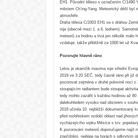
EH1. Původní těleso s označením C/1490 Y
městem Ch’ing-Yang. Meteorický déšť byl n
atmosféře.
Dráha tělesa C/2003 EH1 se s dráhou Země 
roje (obecně mezi 1. a 6. lednem). Samotné
meteorů za hodinu a trvá jen několik málo h
vzdaluje, takže přibližně za 1000 let už K
Pozorujte hlavně ráno
Letos je okamžik maxima roje střední Evrop
2019 ve 3:20 SEČ, tedy časně ráno při již
pozorovat zejména v druhé polovině noci z 3
stoupajícím radiantem bude stoupat aktivita
tedy mohlo zazářit s každou hodinou až 8
dalekohledem vysoko nad obzorem v souhvěz
2018 učinila 10. nejbližší dokumentovaný ko
před rozbřeskem ozdobí oblast nad jihový
vycházejícího srpku Měsíce s tzv. popelavý
K pozorování meteorů doporučujeme najít m
znečištění, nejlépe na horách s odkrytým o