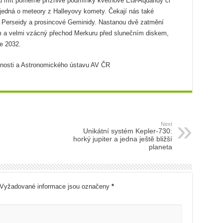
 mít poměrně příznivé podmínky květnové Eta-Aquaridy či
e jedná o meteory z Halleyovy komety. Čekají nás také
é Perseidy a prosincové Geminidy. Nastanou dvě zatmění
 a velmi vzácný přechod Merkuru před slunečním diskem,
ce 2032.
nosti a Astronomického ústavu AV ČR
Next
Unikátní systém Kepler-730:
horký jupiter a jedna ještě bližší
planeta
Vyžadované informace jsou označeny
*