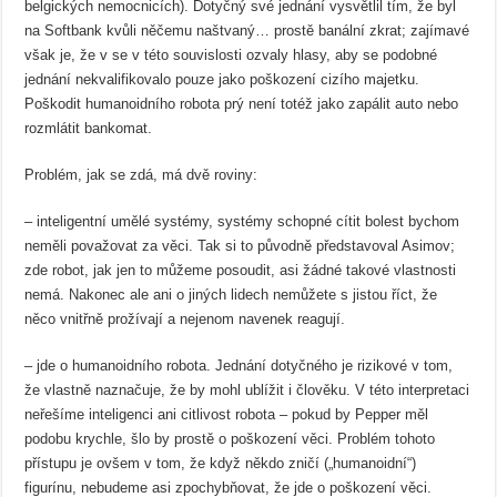
belgických nemocnicích). Dotyčný své jednání vysvětlil tím, že byl
na Softbank kvůli něčemu naštvaný… prostě banální zkrat; zajímavé
však je, že v se v této souvislosti ozvaly hlasy, aby se podobné
jednání nekvalifikovalo pouze jako poškození cizího majetku.
Poškodit humanoidního robota prý není totéž jako zapálit auto nebo
rozmlátit bankomat.
Problém, jak se zdá, má dvě roviny:
– inteligentní umělé systémy, systémy schopné cítit bolest bychom
neměli považovat za věci. Tak si to původně představoval Asimov;
zde robot, jak jen to můžeme posoudit, asi žádné takové vlastnosti
nemá. Nakonec ale ani o jiných lidech nemůžete s jistou říct, že
něco vnitřně prožívají a nejenom navenek reagují.
– jde o humanoidního robota. Jednání dotyčného je rizikové v tom,
že vlastně naznačuje, že by mohl ublížit i člověku. V této interpretaci
neřešíme inteligenci ani citlivost robota – pokud by Pepper měl
podobu krychle, šlo by prostě o poškození věci. Problém tohoto
přístupu je ovšem v tom, že když někdo zničí („humanoidní“)
figurínu, nebudeme asi zpochybňovat, že jde o poškození věci.