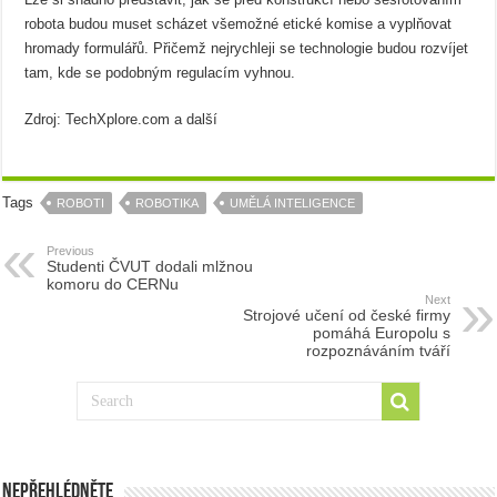
robota budou muset scházet všemožné etické komise a vyplňovat
hromady formulářů. Přičemž nejrychleji se technologie budou rozvíjet
tam, kde se podobným regulacím vyhnou.
Zdroj: TechXplore.com a další
Tags
ROBOTI
ROBOTIKA
UMĚLÁ INTELIGENCE
Previous
Studenti ČVUT dodali mlžnou
komoru do CERNu
Next
Strojové učení od české firmy
pomáhá Europolu s
rozpoznáváním tváří
Nepřehlédněte