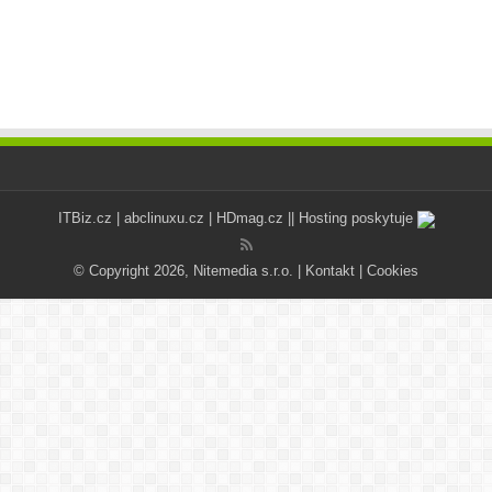
ITBiz.cz
|
abclinuxu.cz
|
HDmag.cz
|| Hosting poskytuje
© Copyright 2026, Nitemedia s.r.o. |
Kontakt
|
Cookies