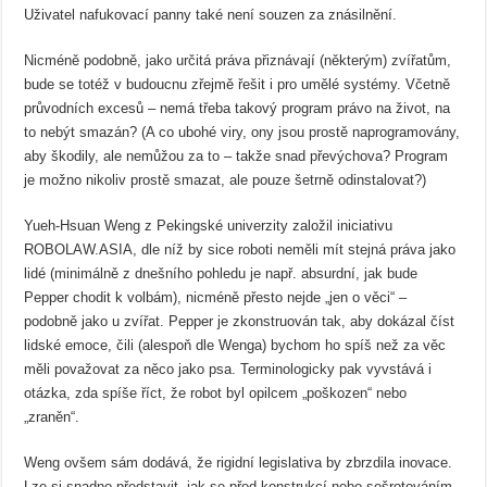
Uživatel nafukovací panny také není souzen za znásilnění.
Nicméně podobně, jako určitá práva přiznávají (některým) zvířatům,
bude se totéž v budoucnu zřejmě řešit i pro umělé systémy. Včetně
průvodních excesů – nemá třeba takový program právo na život, na
to nebýt smazán? (A co ubohé viry, ony jsou prostě naprogramovány,
aby škodily, ale nemůžou za to – takže snad převýchova? Program
je možno nikoliv prostě smazat, ale pouze šetrně odinstalovat?)
Yueh-Hsuan Weng z Pekingské univerzity založil iniciativu
ROBOLAW.ASIA, dle níž by sice roboti neměli mít stejná práva jako
lidé (minimálně z dnešního pohledu je např. absurdní, jak bude
Pepper chodit k volbám), nicméně přesto nejde „jen o věci“ –
podobně jako u zvířat. Pepper je zkonstruován tak, aby dokázal číst
lidské emoce, čili (alespoň dle Wenga) bychom ho spíš než za věc
měli považovat za něco jako psa. Terminologicky pak vyvstává i
otázka, zda spíše říct, že robot byl opilcem „poškozen“ nebo
„zraněn“.
Weng ovšem sám dodává, že rigidní legislativa by zbrzdila inovace.
Lze si snadno představit, jak se před konstrukcí nebo sešrotováním