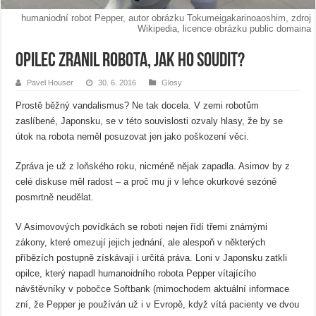
humaniodní robot Pepper, autor obrázku Tokumeigakarinoaoshim, zdroj
Wikipedia, licence obrázku public domaina
Opilec zranil robota, jak ho soudit?
Pavel Houser
30. 6. 2016
Glosy
Prostě běžný vandalismus? Ne tak docela. V zemi robotům
zaslíbené, Japonsku, se v této souvislosti ozvaly hlasy, že by se
útok na robota neměl posuzovat jen jako poškození věci.
Zpráva je už z loňského roku, nicméně nějak zapadla. Asimov by z
celé diskuse měl radost – a proč mu ji v lehce okurkové sezóně
posmrtně neudělat.
V Asimovových povídkách se roboti nejen řídí třemi známými
zákony, které omezují jejich jednání, ale alespoň v některých
příbězích postupně získávají i určitá práva. Loni v Japonsku zatkli
opilce, který napadl humanoidního robota Pepper vítajícího
návštěvníky v pobočce Softbank (mimochodem aktuální informace
zní, že Pepper je používán už i v Evropě, když vítá pacienty ve dvou