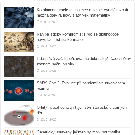
Kombinace umělé inteligence a lidské vynalézavosti
možná otevírá nový zlatý věk matematiky
5. 8. 2026
Kanibalistický kompromis: Proč se dlouhodobě
nevyplácí jíst lidské maso
10. 7. 2026
Lidé právě začali pořizovat nejdokonalejší časosběrný
záznam noční oblohy
30. 6. 2026
SARS-CoV-2: Evoluce při pandemii ve zrychleném
režimu
4. 6. 2026
Orbity hvězd odhalují tajemství záblesků u černých
děr
13. 5. 2026
Geneticky upravený ječmen by mohl být trvalka