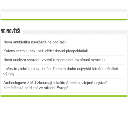
Nejnovější
Nová antibiotika navržená na počítači
Kořeny rostou jinak, než vědci dosud předpokládali
Nová analýza vyvrací tvrzení o zpomalení rozpínání vesmíru
I přes tropické teploty dosáhl Temelín druhé nejvyšší letošní měsíční
výroby
Archeologové z MU zkoumají lokalitu Amerika, zřejmě nejstarší
zemědělské osídlení ve střední Evropě