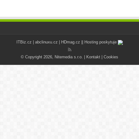
ITBiz.cz
|
abclinuxu.cz
|
HDmag.cz
|| Hosting poskytuje
© Copyright 2026, Nitemedia s.r.o. |
Kontakt
|
Cookies