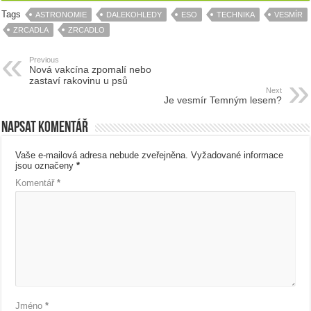
Tags
ASTRONOMIE
DALEKOHLEDY
ESO
TECHNIKA
VESMÍR
ZRCADLA
ZRCADLO
Previous
Nová vakcína zpomalí nebo
zastaví rakovinu u psů
Next
Je vesmír Temným lesem?
Napsat komentář
Vaše e-mailová adresa nebude zveřejněna.
Vyžadované informace
jsou označeny
*
Komentář
*
Jméno
*