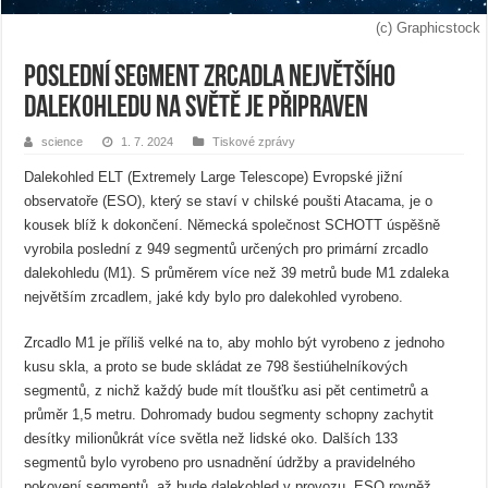
(c) Graphicstock
Poslední segment zrcadla největšího
dalekohledu na světě je připraven
science
1. 7. 2024
Tiskové zprávy
Dalekohled ELT (Extremely Large Telescope) Evropské jižní
observatoře (ESO), který se staví v chilské poušti Atacama, je o
kousek blíž k dokončení. Německá společnost SCHOTT úspěšně
vyrobila poslední z 949 segmentů určených pro primární zrcadlo
dalekohledu (M1). S průměrem více než 39 metrů bude M1 zdaleka
největším zrcadlem, jaké kdy bylo pro dalekohled vyrobeno.
Zrcadlo M1 je příliš velké na to, aby mohlo být vyrobeno z jednoho
kusu skla, a proto se bude skládat ze 798 šestiúhelníkových
segmentů, z nichž každý bude mít tloušťku asi pět centimetrů a
průměr 1,5 metru. Dohromady budou segmenty schopny zachytit
desítky milionůkrát více světla než lidské oko. Dalších 133
segmentů bylo vyrobeno pro usnadnění údržby a pravidelného
pokovení segmentů, až bude dalekohled v provozu. ESO rovněž