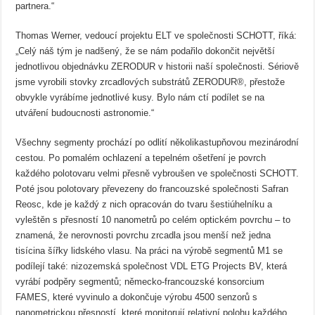
partnera.“
Thomas Werner, vedoucí projektu ELT ve společnosti SCHOTT, říká:
„Celý náš tým je nadšený, že se nám podařilo dokončit největší
jednotlivou objednávku ZERODUR v historii naší společnosti. Sériově
jsme vyrobili stovky zrcadlových substrátů ZERODUR®, přestože
obvykle vyrábíme jednotlivé kusy. Bylo nám ctí podílet se na
utváření budoucnosti astronomie.“
Všechny segmenty prochází po odlití několikastupňovou mezinárodní
cestou. Po pomalém ochlazení a tepelném ošetření je povrch
každého polotovaru velmi přesně vybroušen ve společnosti SCHOTT.
Poté jsou polotovary převezeny do francouzské společnosti Safran
Reosc, kde je každý z nich opracován do tvaru šestiúhelníku a
vyleštěn s přesností 10 nanometrů po celém optickém povrchu – to
znamená, že nerovnosti povrchu zrcadla jsou menší než jedna
tisícina šířky lidského vlasu. Na práci na výrobě segmentů M1 se
podílejí také: nizozemská společnost VDL ETG Projects BV, která
vyrábí podpěry segmentů; německo-francouzské konsorcium
FAMES, které vyvinulo a dokončuje výrobu 4500 senzorů s
nanometrickou přesností, které monitorují relativní polohu každého