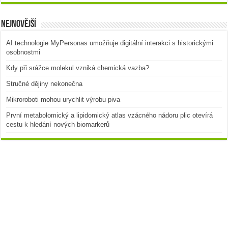
Nejnovější
AI technologie MyPersonas umožňuje digitální interakci s historickými
osobnostmi
Kdy při srážce molekul vzniká chemická vazba?
Stručné dějiny nekonečna
Mikroroboti mohou urychlit výrobu piva
První metabolomický a lipidomický atlas vzácného nádoru plic otevírá
cestu k hledání nových biomarkerů