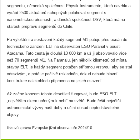
segmentu; německá společnost Physik Instrumente, která navrhla a
vyrábí 2500 aktuátorů schopných polohovat segment s
nanometrickou přesností; a dánská společnost DSV, která má na
starosti přepravu segmentů do Chile.
Po vyleštění a sestavení každý segment M1 putuje přes oceán do
technického zařízení ELT na observatoři ESO Paranal v poušti
Atacama. Tato cesta je dlouhá 10 000 km a už ji absolvovalo více
než 70 segmentů M1. Na Paranalu, jen několik kilometrů od místa
stavby ELT, je každý segment potažen stříbrnou vrstvou, aby se stal
odrazivým, a poté je pečlivě uskladněn, dokud nebude hlavní
konstrukce dalekohledu připravena na jejich osazení.
Až začne koncem tohoto desetiletí fungovat, bude ESO ELT
„největším okem upřeným k nebi“ na světě. Bude řešit největší
astronomické výzvy naší doby a učiní dosud nepředstavitelné
objevy.
tisková zpráva Evropské jižní observatoře 2024/10