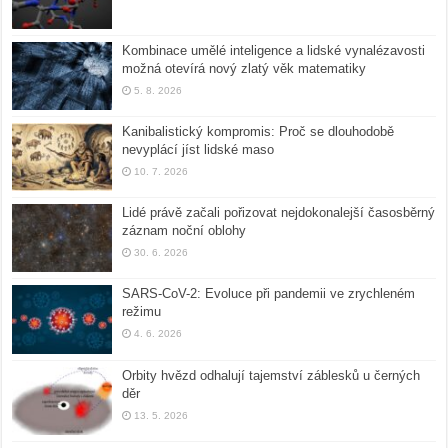
Kombinace umělé inteligence a lidské vynalézavosti
možná otevírá nový zlatý věk matematiky
5. 8. 2026
Kanibalistický kompromis: Proč se dlouhodobě
nevyplácí jíst lidské maso
10. 7. 2026
Lidé právě začali pořizovat nejdokonalejší časosběrný
záznam noční oblohy
30. 6. 2026
SARS-CoV-2: Evoluce při pandemii ve zrychleném
režimu
4. 6. 2026
Orbity hvězd odhalují tajemství záblesků u černých
děr
13. 5. 2026