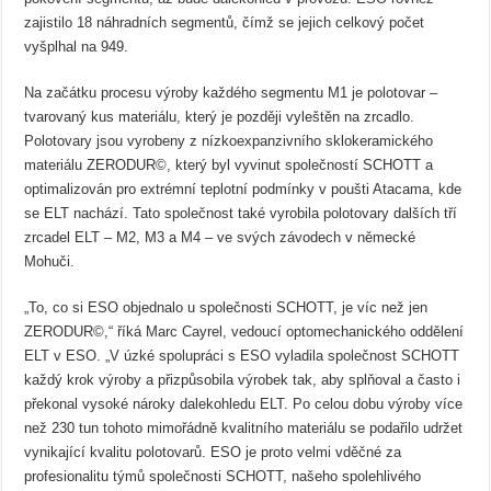
zajistilo 18 náhradních segmentů, čímž se jejich celkový počet
vyšplhal na 949.
Na začátku procesu výroby každého segmentu M1 je polotovar –
tvarovaný kus materiálu, který je později vyleštěn na zrcadlo.
Polotovary jsou vyrobeny z nízkoexpanzivního sklokeramického
materiálu ZERODUR©, který byl vyvinut společností SCHOTT a
optimalizován pro extrémní teplotní podmínky v poušti Atacama, kde
se ELT nachází. Tato společnost také vyrobila polotovary dalších tří
zrcadel ELT – M2, M3 a M4 – ve svých závodech v německé
Mohuči.
„To, co si ESO objednalo u společnosti SCHOTT, je víc než jen
ZERODUR©,“ říká Marc Cayrel, vedoucí optomechanického oddělení
ELT v ESO. „V úzké spolupráci s ESO vyladila společnost SCHOTT
každý krok výroby a přizpůsobila výrobek tak, aby splňoval a často i
překonal vysoké nároky dalekohledu ELT. Po celou dobu výroby více
než 230 tun tohoto mimořádně kvalitního materiálu se podařilo udržet
vynikající kvalitu polotovarů. ESO je proto velmi vděčné za
profesionalitu týmů společnosti SCHOTT, našeho spolehlivého