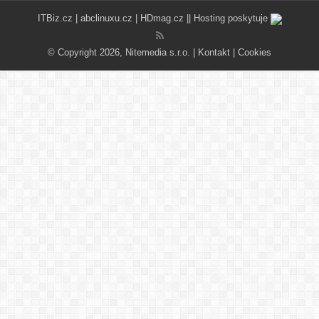
ITBiz.cz
|
abclinuxu.cz
|
HDmag.cz
|| Hosting poskytuje
© Copyright 2026, Nitemedia s.r.o. |
Kontakt
|
Cookies