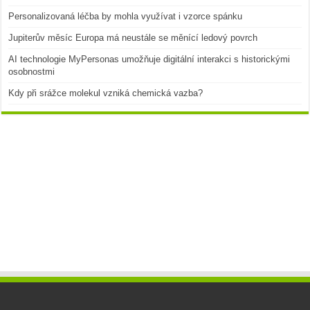
Personalizovaná léčba by mohla využívat i vzorce spánku
Jupiterův měsíc Europa má neustále se měnící ledový povrch
AI technologie MyPersonas umožňuje digitální interakci s historickými
osobnostmi
Kdy při srážce molekul vzniká chemická vazba?