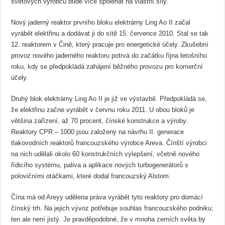
světových výrobců bude více spoléhat na vlastní síly.
Nový jaderný reaktor prvního bloku elektrárny Ling Ao II začal
vyrábět elektřinu a dodávat ji do sítě 15. července 2010. Stal se tak
12. reaktorem v Čině, který pracuje pro energetické účely. Zkušební
provoz nového jaderného reaktoru potrvá do začátku října letošního
roku, kdy se předpokládá zahájení běžného provozu pro komerční
účely.
Druhý blok elektrárny Ling Ao II je již ve výstavbě. Předpokládá se,
že elektřinu začne vyrábět v červnu roku 2011. U obou bloků je
většina zařízení, až 70 procent, čínské konstrukce a výroby.
Reaktory CPR – 1000 jsou založeny na návrhu II. generace
tlakovodních reaktorů francouzského výrobce Areva. Čínští výrobci
na nich udělali okolo 60 konstrukčních vylepšení, včetně nového
řídicího systému, paliva a aplikace nových turbogenerátorů s
polovičními otáčkami, které dodal francouzský Alstom.
Čína má od Areyy udělena práva vyrábět tyto reaktory pro domácí
čínský trh. Na jejich vývoz potřebuje souhlas francouzského podniku;
ten ale není jistý. Je pravděpodobné, že v mnoha zemích světa by