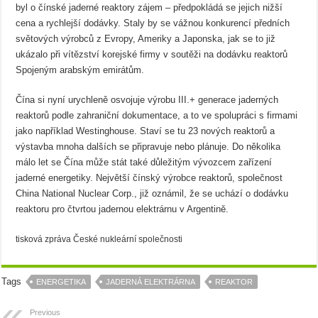
byl o čínské jaderné reaktory zájem – předpokládá se jejich nižší
cena a rychlejší dodávky. Staly by se vážnou konkurencí předních
světových výrobců z Evropy, Ameriky a Japonska, jak se to již
ukázalo při vítězství korejské firmy v soutěži na dodávku reaktorů
Spojeným arabským emirátům.
Čína si nyní urychleně osvojuje výrobu III.+ generace jaderných
reaktorů podle zahraniční dokumentace, a to ve spolupráci s firmami
jako například Westinghouse. Staví se tu 23 nových reaktorů a
výstavba mnoha dalších se připravuje nebo plánuje. Do několika
málo let se Čína může stát také důležitým vývozcem zařízení
jaderné energetiky. Největší čínský výrobce reaktorů, společnost
China National Nuclear Corp., již oznámil, že se uchází o dodávku
reaktoru pro čtvrtou jadernou elektrárnu v Argentině.
tisková zpráva České nukleární společnosti
Tags
ENERGETIKA
JADERNÁ ELEKTRÁRNA
REAKTOR
Previous