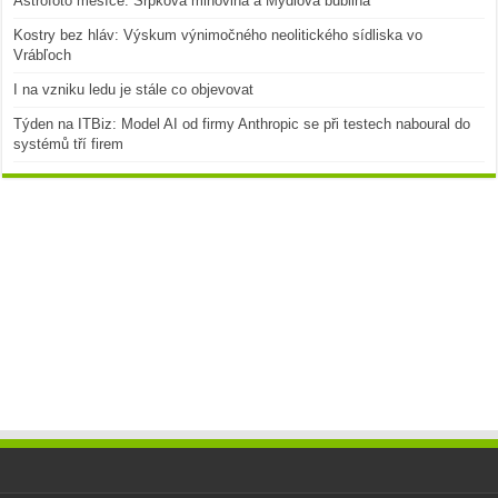
Astrofoto měsíce: Srpková mlhovina a Mýdlová bublina
Kostry bez hláv: Výskum výnimočného neolitického sídliska vo
Vrábľoch
I na vzniku ledu je stále co objevovat
Týden na ITBiz: Model AI od firmy Anthropic se při testech naboural do
systémů tří firem