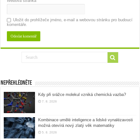
Webová stránka
Uložit do prohlížeče jméno, e-mail a webovou stránku pro budoucí
komentáře.
Nepřehlédněte
Kdy při srážce molekul vzniká chemická vazba?
7. 8. 2026
Kombinace umělé inteligence a lidské vynalézavosti
možná otevírá nový zlatý věk matematiky
5. 8. 2026