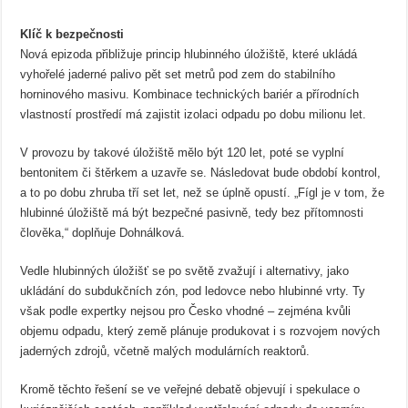
Klíč k bezpečnosti
Nová epizoda přibližuje princip hlubinného úložiště, které ukládá
vyhořelé jaderné palivo pět set metrů pod zem do stabilního
horninového masivu. Kombinace technických bariér a přírodních
vlastností prostředí má zajistit izolaci odpadu po dobu milionu let.
V provozu by takové úložiště mělo být 120 let, poté se vyplní
bentonitem či štěrkem a uzavře se. Následovat bude období kontrol,
a to po dobu zhruba tří set let, než se úplně opustí. „Fígl je v tom, že
hlubinné úložiště má být bezpečné pasivně, tedy bez přítomnosti
člověka,“ doplňuje Dohnálková.
Vedle hlubinných úložišť se po světě zvažují i alternativy, jako
ukládání do subdukčních zón, pod ledovce nebo hlubinné vrty. Ty
však podle expertky nejsou pro Česko vhodné – zejména kvůli
objemu odpadu, který země plánuje produkovat i s rozvojem nových
jaderných zdrojů, včetně malých modulárních reaktorů.
Kromě těchto řešení se ve veřejné debatě objevují i spekulace o