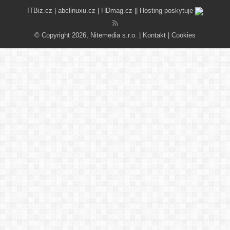
ITBiz.cz
|
abclinuxu.cz
|
HDmag.cz
|| Hosting poskytuje
© Copyright 2026, Nitemedia s.r.o. |
Kontakt
|
Cookies