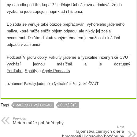
by napadlo pod tím kopat? “ sděluje Dohnálková a dodává, že do
výzkumu jsou zapojeni například i historici.
Epizoda se věnuje také otázce přepracování vyhořelého jaderného
paliva, které může snížit objem odpadu, ale nikdy jej zcela
neodstraní. Dalším diskutovaným tématem je možnost ukládání
odpadu v zahraničí.
Podcast V jádru dobrý Fakulty jaderné a fyzikálně inženýrské ČVUT
vychází jednou měsíčně a je dostupný
YouTube
,
Spotify
a
Apple Podcasts
.
oznámení Fakulty jaderné a fyzikálně inženýrské ČVUT
Tags
RADIOAKTIVNÍ ODPAD
ÚLOŽIŠTĚ
Previous
Metan může pohánět ryby
Next
Tajomstvá čiernych dier a
hmotnosti Higgsovho bozónu by