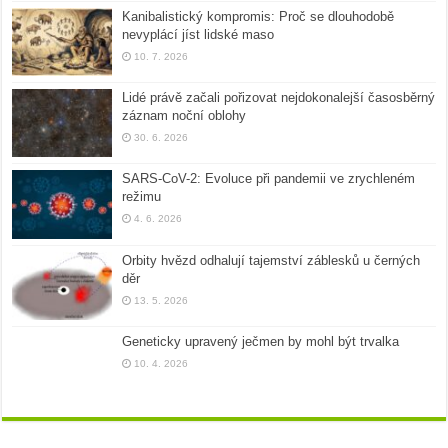
Kanibalistický kompromis: Proč se dlouhodobě
nevyplácí jíst lidské maso
10. 7. 2026
Lidé právě začali pořizovat nejdokonalejší časosběrný
záznam noční oblohy
30. 6. 2026
SARS-CoV-2: Evoluce při pandemii ve zrychleném
režimu
4. 6. 2026
Orbity hvězd odhalují tajemství záblesků u černých
děr
13. 5. 2026
Geneticky upravený ječmen by mohl být trvalka
10. 4. 2026