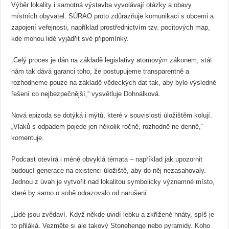
Výběr lokality i samotná výstavba vyvolávají otázky a obavy
místních obyvatel. SÚRAO proto zdůrazňuje komunikaci s obcemi a
zapojení veřejnosti, například prostřednictvím tzv. pocitových map,
kde mohou lidé vyjádřit své připomínky.
„Celý proces je dán na základě legislativy atomovým zákonem, stát
nám tak dává garanci toho, že postupujeme transparentně a
rozhodneme pouze na základě vědeckých dat tak, aby bylo výsledné
řešení co nejbezpečnější,“ vysvětluje Dohnálková.
Nová epizoda se dotýká i mýtů, které v souvislosti úložištěm kolují.
„Vlaků s odpadem pojede jen několik ročně, rozhodně ne denně,“
komentuje.
Podcast otevírá i méně obvyklá témata – například jak upozornit
budoucí generace na existenci úložiště, aby do něj nezasahovaly.
Jednou z úvah je vytvořit nad lokalitou symbolicky významné místo,
které by samo o sobě odrazovalo od narušení.
„Lidé jsou zvědaví. Když někde uvidí lebku a zkřížené hnáty, spíš je
to přiláká. Vezměte si ale takový Stonehenge nebo pyramidy. Koho