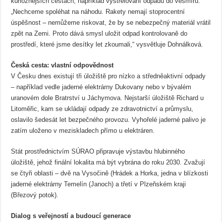
kurióznějších cestách, například vystřelování odpadu do vesmíru.
„Nechceme spoléhat na náhodu. Rakety nemají stoprocentní
úspěšnost – nemůžeme riskovat, že by se nebezpečný materiál vrátil
zpět na Zemi. Proto dává smysl uložit odpad kontrolovaně do
prostředí, které jsme desítky let zkoumali,“ vysvětluje Dohnálková.
Česká cesta: vlastní odpovědnost
V Česku dnes existují tři úložiště pro nízko a středněaktivní odpady
– například vedle jaderné elektrárny Dukovany nebo v bývalém
uranovém dole Bratrství u Jáchymova. Nejstarší úložiště Richard u
Litoměřic, kam se ukládají odpady ze zdravotnictví a průmyslu,
oslavilo šedesát let bezpečného provozu. Vyhořelé jaderné palivo je
zatím uloženo v meziskladech přímo u elektráren.
Stát prostřednictvím SÚRAO připravuje výstavbu hlubinného
úložiště, jehož finální lokalita má být vybrána do roku 2030. Zvažují
se čtyři oblasti – dvě na Vysočině (Hrádek a Horka, jedna v blízkosti
jaderné elektrárny Temelín (Janoch) a třetí v Plzeňském kraji
(Březový potok).
Dialog s veřejností a budoucí generace