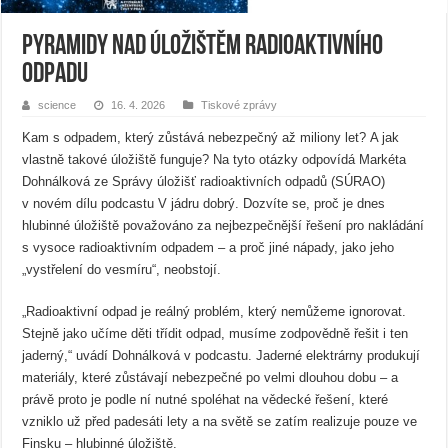
Pyramidy nad úložištěm radioaktivního
odpadu
science
16. 4. 2026
Tiskové zprávy
Kam s odpadem, který zůstává nebezpečný až miliony let? A jak
vlastně takové úložiště funguje? Na tyto otázky odpovídá Markéta
Dohnálková ze Správy úložišť radioaktivních odpadů (SÚRAO)
v novém dílu podcastu V jádru dobrý. Dozvíte se, proč je dnes
hlubinné úložiště považováno za nejbezpečnější řešení pro nakládání
s vysoce radioaktivním odpadem – a proč jiné nápady, jako jeho
„vystřelení do vesmíru“, neobstojí.
„Radioaktivní odpad je reálný problém, který nemůžeme ignorovat.
Stejně jako učíme děti třídit odpad, musíme zodpovědně řešit i ten
jaderný,“ uvádí Dohnálková v podcastu. Jaderné elektrárny produkují
materiály, které zůstávají nebezpečné po velmi dlouhou dobu – a
právě proto je podle ní nutné spoléhat na vědecké řešení, které
vzniklo už před padesáti lety a na světě se zatím realizuje pouze ve
Finsku – hlubinné úložiště.