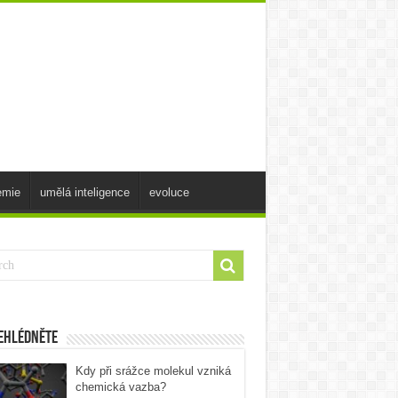
emie
umělá inteligence
evoluce
ehlédněte
Kdy při srážce molekul vzniká
chemická vazba?