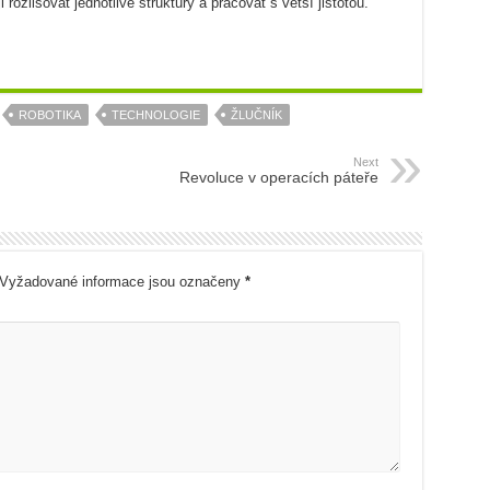
rozlišovat jednotlivé struktury a pracovat s větší jistotou.
ROBOTIKA
TECHNOLOGIE
ŽLUČNÍK
Next
Revoluce v operacích páteře
Vyžadované informace jsou označeny
*