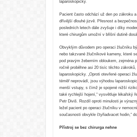
laparoskopicky.
Pacient často odchází už den po zákroku a
dřívější dlouhé jizvě. Přesnost a bezpečnos
posledních letech dále zvyšuje i díky mod
které chirurgům umožní v břišní dutině dosáh
Obvyklým důvodem pro operaci žlučníku bý
nebo takzvané žlučníkové kameny, které se p
pod pravým žeberním obloukem, zejména po
ročně proběhne asi 20 tisíc těchto zákroků,
laparoskopicky. „Oproti otevřené operaci žl
téměř neprovádí, jsou výhodou laparoskopic
menší vstupy, s čímž je spojené nižší riziko
také rychlejší hojení,“ vysvětluje lékařský ř
Petr Diviš. Rozdíl oproti minulosti je výraz
ležel pacient po operaci žlučníku v nemocni
současnosti obvykle čtyřiadvacet hodin,“ do
Přístroj se bez chirurga nehne