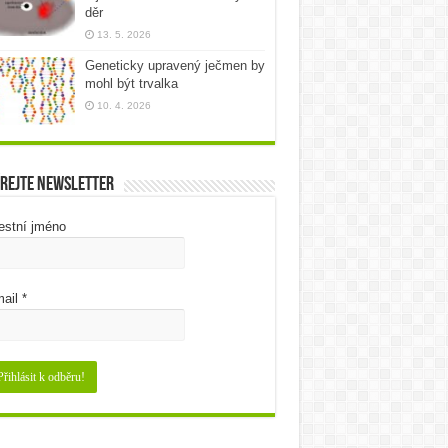
děr
13. 5. 2026
Geneticky upravený ječmen by
mohl být trvalka
10. 4. 2026
rejte newsletter
estní jméno
ail
*