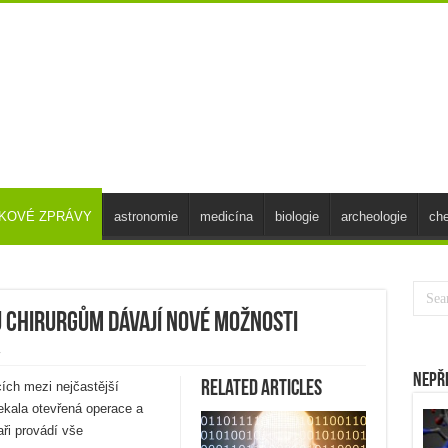
SKOVÉ ZPRÁVY
astronomie
medicína
biologie
archeologie
ch
 chirurgům dávají nové možnosti
y
Nepř
Related Articles
ích mezi nejčastější
čekala otevřená operace a
ři provádí vše