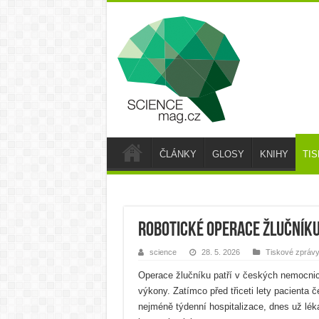
ČLÁNKY
GLOSY
KNIHY
TI
Robotické operace žlučníku
science
28. 5. 2026
Tiskové zpráv
Operace žlučníku patří v českých nemocnic
výkony. Zatímco před třiceti lety pacienta 
nejméně týdenní hospitalizace, dnes už léka