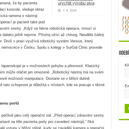
urychlit výrobu piva
namená, že by pacienta
dací konzole, sleduje obraz
7. 8. 2026
ická ramena s nástroji
operací je pacient také pod
votní sestry. „Když se řekne robotická operace, mnozí si
le daleko ještě nejsme. Přístroj oživí až chirurg. Neudělá žádný
. Diviš v praxi využívá robotický systém Versius, který
ní nemocnice v Česku. Spolu s kolegy v SurGal Clinic provede
Odebí
Kř
é laparoskopii je v možnostech pohybu a přesnosti. Klasický
s ním může otáčet jen omezeně. „Robotický nástroj má na svém
 nové možnosti manipulace. Dostane se v břišní dutině
vě tato schopnost je důležitá v místech, kde se pracuje v těsné
Em
ravou portů
 pečlivě jako celý operační sál. „Před operací zdravotní sestry
astavit na těle pacienta porty pro zavedení nástrojů,“ říká
malé vstupy v břišní stěně, kudy se zavádějí kamera a operační