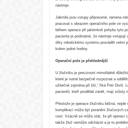
nástroje.
Jakmile jsou vstupy připravené, ramena rob
pracovat s obrazem operačního pole ve vyso
během operace při jakémkoli pohybu tyto por
pacienta je podstatné, že nástroje vstupují
díky robotickému systému provádět velmi p
kolem jedné hodiny.
Operační pole je přehlednější
U žlučníku je preciznost mimořádně důležitá
které je nutné bezpečně rozpoznat a oddělit
užitečné zejména při šití,“ říká Petr Diviš
pacientů, kteří prodělali zánět, mají srůsty
Přestože je operace žlučníku běžná, nejde 
komplikací může být poranění žlučových ces
cest. Vzácně se může stát, že při operaci 
takže žluč nemůže odcházet a je to problém