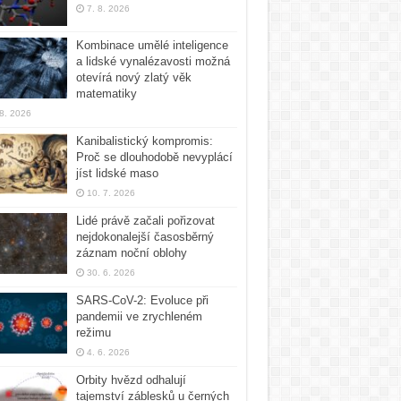
7. 8. 2026
Kombinace umělé inteligence
a lidské vynalézavosti možná
otevírá nový zlatý věk
matematiky
 8. 2026
Kanibalistický kompromis:
Proč se dlouhodobě nevyplácí
jíst lidské maso
10. 7. 2026
Lidé právě začali pořizovat
nejdokonalejší časosběrný
záznam noční oblohy
30. 6. 2026
SARS-CoV-2: Evoluce při
pandemii ve zrychleném
režimu
4. 6. 2026
Orbity hvězd odhalují
tajemství záblesků u černých