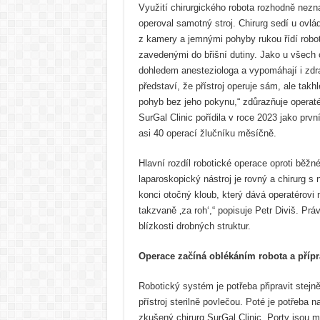
Využití chirurgického robota rozhodně nez
operoval samotný stroj. Chirurg sedí u ovlá
z kamery a jemnými pohyby rukou řídí robot
zavedenými do břišní dutiny. Jako u všech 
dohledem anesteziologa a vypomáhají i zdra
představí, že přístroj operuje sám, ale takh
pohyb bez jeho pokynu,“ zdůrazňuje operatér
SurGal Clinic pořídila v roce 2023 jako prv
asi 40 operací žlučníku měsíčně.
Hlavní rozdíl robotické operace oproti běžn
laparoskopický nástroj je rovný a chirurg 
konci otočný kloub, který dává operatérovi
takzvaně ‚za roh‘,“ popisuje Petr Diviš. Prá
blízkosti drobných struktur.
Operace začíná oblékáním robota a příp
Robotický systém je potřeba připravit stejně
přístroj sterilně povlečou. Poté je potřeba n
zkušený chirurg SurGal Clinic. Porty jsou 