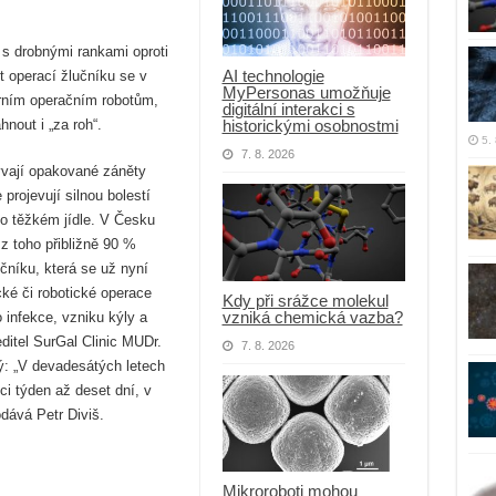
 s drobnými rankami oproti
AI technologie
t operací žlučníku se v
MyPersonas umožňuje
erním operačním robotům,
digitální interakci s
historickými osobnostmi
nout i „za roh“.
5.
7. 8. 2026
vají opakované záněty
rojevují silnou bolestí
 těžkém jídle. V Česku
 z toho přibližně 90 %
učníku, která se už nyní
ké či robotické operace
Kdy při srážce molekul
vzniká chemická vazba?
 infekce, vzniku kýly a
editel SurGal Clinic MUDr.
7. 8. 2026
ný: „V devadesátých letech
ci týden až deset dní, v
dává Petr Diviš.
Mikroroboti mohou