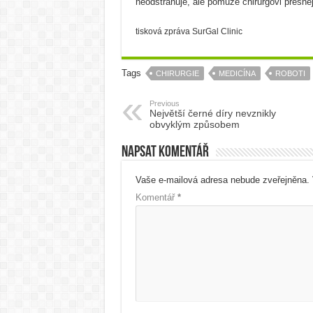
neodstraňuje, ale pomůže chirurgovi přesněji 
tisková zpráva SurGal Clinic
Tags
CHIRURGIE
MEDICÍNA
ROBOTI
Previous
Největší černé díry nevznikly
obvyklým způsobem
Napsat komentář
Vaše e-mailová adresa nebude zveřejněna.
Komentář
*