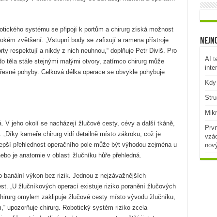
otického systému se připojí k portům a chirurg získá možnost
kém zvětšení. „Vstupní body se zafixují a ramena přístroje
Nejno
ty respektují a nikdy z nich neuhnou,“ doplňuje Petr Diviš. Pro
AI t
 do těla stále stejnými malými otvory, zatímco chirurg může
inte
řesné pohyby. Celková délka operace se obvykle pohybuje
Kdy 
Stru
Mikr
. V jeho okolí se nacházejí žlučové cesty, cévy a další tkáně,
Prvn
. „Díky kameře chirurg vidí detailně místo zákroku, což je
vzác
. Lepší přehlednost operačního pole může být výhodou zejména u
nov
 nebo je anatomie v oblasti žlučníku hůře přehledná.
o banální výkon bez rizik. Jednou z nejzávažnějších
t. „U žlučníkových operací existuje riziko poranění žlučových
chirurg omylem zaklipuje žlučové cesty místo vývodu žlučníku,
,“ upozorňuje chirurg. Robotický systém riziko zcela