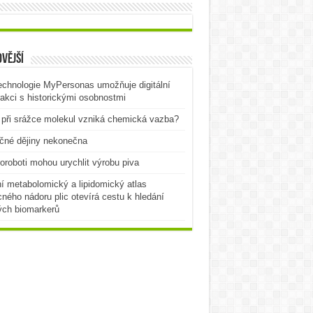
vější
echnologie MyPersonas umožňuje digitální
rakci s historickými osobnostmi
při srážce molekul vzniká chemická vazba?
čné dějiny nekonečna
oroboti mohou urychlit výrobu piva
í metabolomický a lipidomický atlas
ného nádoru plic otevírá cestu k hledání
ých biomarkerů