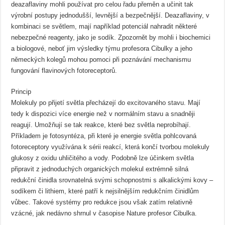
deazaflaviny mohli používat pro celou řadu přeměn a učinit tak
výrobní postupy jednodušší, levnější a bezpečnější. Deazaflaviny, v
kombinaci se světlem, mají například potenciál nahradit některé
nebezpečné reagenty, jako je sodík. Zpozornět by mohli i biochemici
a biologové, neboť jim výsledky týmu profesora Cibulky a jeho
německých kolegů mohou pomoci při poznávání mechanismu
fungování flavinových fotoreceptorů.
Princip
Molekuly po přijetí světla přecházejí do excitovaného stavu. Mají
tedy k dispozici více energie než v normálním stavu a snadněji
reagují. Umožňují se tak reakce, které bez světla neprobíhají.
Příkladem je fotosyntéza, při které je energie světla pohlcovaná
fotoreceptory využívána k sérii reakcí, která končí tvorbou molekuly
glukosy z oxidu uhličitého a vody. Podobně lze účinkem světla
připravit z jednoduchých organických molekul extrémně silná
redukční činidla srovnatelná svými schopnostmi s alkalickými kovy –
sodíkem či lithiem, které patří k nejsilnějším redukčním činidlům
vůbec. Takové systémy pro redukce jsou však zatím relativně
vzácné, jak nedávno shrnul v časopise Nature profesor Cibulka.