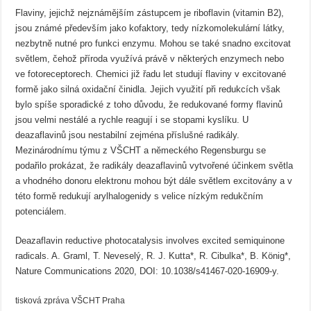
Flaviny, jejichž nejznámějším zástupcem je riboflavin (vitamin B2),
jsou známé především jako kofaktory, tedy nízkomolekulární látky,
nezbytně nutné pro funkci enzymu. Mohou se také snadno excitovat
světlem, čehož příroda využívá právě v některých enzymech nebo
ve fotoreceptorech. Chemici již řadu let studují flaviny v excitované
formě jako silná oxidační činidla. Jejich využití při redukcích však
bylo spíše sporadické z toho důvodu, že redukované formy flavinů
jsou velmi nestálé a rychle reagují i se stopami kyslíku. U
deazaflavinů jsou nestabilní zejména příslušné radikály.
Mezinárodnímu týmu z VŠCHT a německého Regensburgu se
podařilo prokázat, že radikály deazaflavinů vytvořené účinkem světla
a vhodného donoru elektronu mohou být dále světlem excitovány a v
této formě redukují arylhalogenidy s velice nízkým redukčním
potenciálem.
Deazaflavin reductive photocatalysis involves excited semiquinone
radicals. A. Graml, T. Neveselý, R. J. Kutta*, R. Cibulka*, B. König*,
Nature Communications 2020, DOI: 10.1038/s41467-020-16909-y.
tisková zpráva VŠCHT Praha