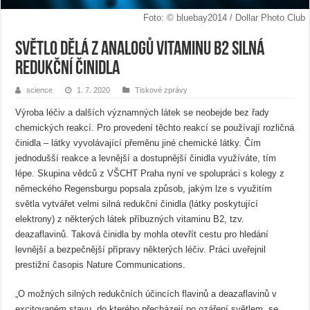
Foto: © bluebay2014 / Dollar Photo Club
Světlo dělá z analogů vitaminu B2 silná
redukční činidla
science
1. 7. 2020
Tiskové zprávy
Výroba léčiv a dalších významných látek se neobejde bez řady
chemických reakcí. Pro provedení těchto reakcí se používají rozličná
činidla – látky vyvolávající přeměnu jiné chemické látky. Čím
jednodušší reakce a levnější a dostupnější činidla využíváte, tím
lépe. Skupina vědců z VŠCHT Praha nyní ve spolupráci s kolegy z
německého Regensburgu popsala způsob, jakým lze s využitím
světla vytvářet velmi silná redukční činidla (látky poskytující
elektrony) z některých látek příbuzných vitaminu B2, tzv.
deazaflavinů. Taková činidla by mohla otevřít cestu pro hledání
levnější a bezpečnější přípravy některých léčiv. Práci uveřejnil
prestižní časopis Nature Communications.
„O možných silných redukčních účincích flavinů a deazaflavinů v
excitovaném stavu, do kterého přecházejí po ozáření světlem, se