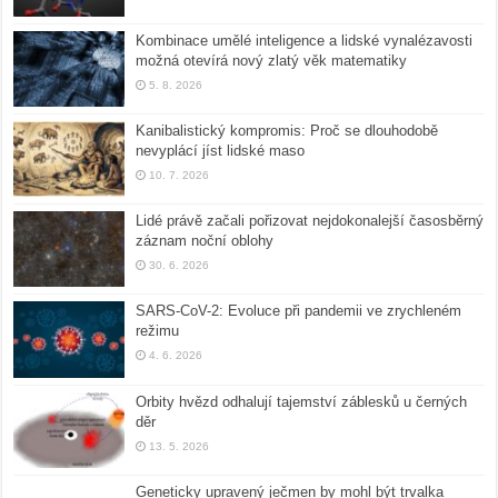
Kombinace umělé inteligence a lidské vynalézavosti
možná otevírá nový zlatý věk matematiky
5. 8. 2026
Kanibalistický kompromis: Proč se dlouhodobě
nevyplácí jíst lidské maso
10. 7. 2026
Lidé právě začali pořizovat nejdokonalejší časosběrný
záznam noční oblohy
30. 6. 2026
SARS-CoV-2: Evoluce při pandemii ve zrychleném
režimu
4. 6. 2026
Orbity hvězd odhalují tajemství záblesků u černých
děr
13. 5. 2026
Geneticky upravený ječmen by mohl být trvalka