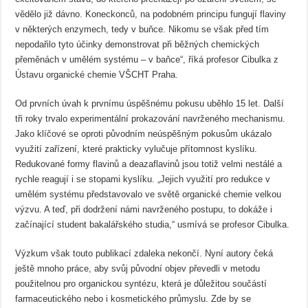
vědělo již dávno. Koneckonců, na podobném principu fungují flaviny
v některých enzymech, tedy v buňce. Nikomu se však před tím
nepodařilo tyto účinky demonstrovat při běžných chemických
přeměnách v umělém systému – v baňce“, říká profesor Cibulka z
Ústavu organické chemie VŠCHT Praha.
Od prvních úvah k prvnímu úspěšnému pokusu uběhlo 15 let. Další
tři roky trvalo experimentální prokazování navrženého mechanismu.
Jako klíčové se oproti původním neúspěšným pokusům ukázalo
využití zařízení, které prakticky vylučuje přítomnost kyslíku.
Redukované formy flavinů a deazaflavinů jsou totiž velmi nestálé a
rychle reagují i se stopami kyslíku. „Jejich využití pro redukce v
umělém systému představovalo ve světě organické chemie velkou
výzvu. A teď, při dodržení námi navrženého postupu, to dokáže i
začínající student bakalářského studia,“ usmívá se profesor Cibulka.
Výzkum však touto publikací zdaleka nekončí. Nyní autory čeká
ještě mnoho práce, aby svůj původní objev převedli v metodu
použitelnou pro organickou syntézu, která je důležitou součástí
farmaceutického nebo i kosmetického průmyslu. Zde by se