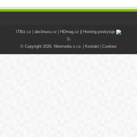
ITBiz.cz
|
abclinuxu.cz
|
HDmag.cz
|| Hosting poskytuje
© Copyright 2026, Nitemedia s.r.o. |
Kontakt
|
Cookies