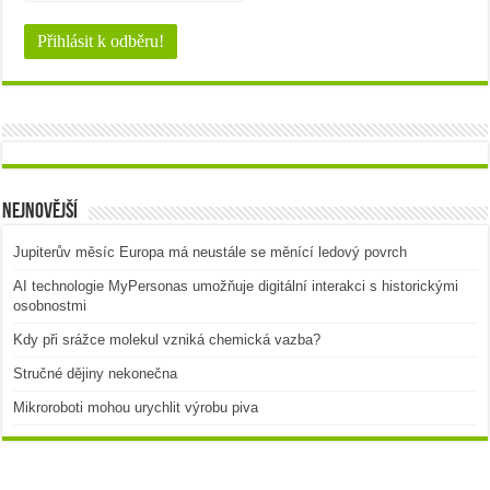
Nejnovější
Jupiterův měsíc Europa má neustále se měnící ledový povrch
AI technologie MyPersonas umožňuje digitální interakci s historickými
osobnostmi
Kdy při srážce molekul vzniká chemická vazba?
Stručné dějiny nekonečna
Mikroroboti mohou urychlit výrobu piva