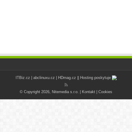
ITBiz.cz
|
abclinuxu.cz
|
HDmag.cz
|| Hosting poskytuje
© Copyright 2026, Nitemedia s.r.o. |
Kontakt
|
Cookies