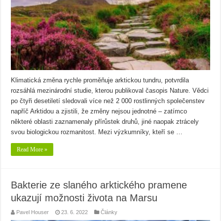
Klimatická změna rychle proměňuje arktickou tundru, potvrdila
rozsáhlá mezinárodní studie, kterou publikoval časopis Nature. Vědci
po čtyři desetiletí sledovali více než 2 000 rostlinných společenstev
napříč Arktidou a zjistili, že změny nejsou jednotné – zatímco
některé oblasti zaznamenaly přírůstek druhů, jiné naopak ztrácely
svou biologickou rozmanitost. Mezi výzkumníky, kteří se …
Read More »
Bakterie ze slaného arktického pramene
ukazují možnosti života na Marsu
Pavel Houser
23. 6. 2022
Články