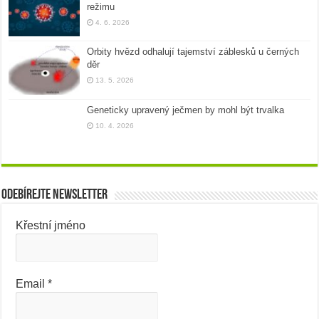
režimu
4. 6. 2026
Orbity hvězd odhalují tajemství záblesků u černých
děr
13. 5. 2026
Geneticky upravený ječmen by mohl být trvalka
10. 4. 2026
Odebírejte newsletter
Křestní jméno
Email
*