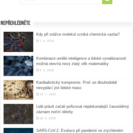
Nepřehlédněte
Kdy při srážce molekul vzniká chemická vazba?
7. 8. 2026
Kombinace umělé inteligence a lidské vynalézavosti
možná otevírá nový zlatý věk matematiky
5. 8. 2026
Kanibalistický kompromis: Proč se dlouhodobě
nevyplácí jíst lidské maso
10. 7. 2026
Lidé právě začali pořizovat nejdokonalejší časosběrný
záznam noční oblohy
30. 6. 2026
SARS-CoV-2: Evoluce při pandemii ve zrychleném