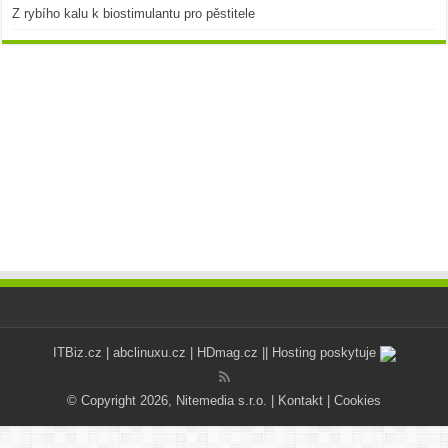
Z rybího kalu k biostimulantu pro pěstitele
ITBiz.cz
|
abclinuxu.cz
|
HDmag.cz
|| Hosting poskytuje
© Copyright 2026, Nitemedia s.r.o. |
Kontakt
|
Cookies