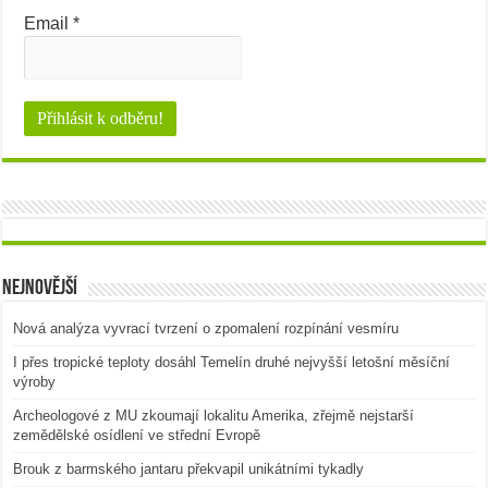
Email
*
Nejnovější
Nová analýza vyvrací tvrzení o zpomalení rozpínání vesmíru
I přes tropické teploty dosáhl Temelín druhé nejvyšší letošní měsíční
výroby
Archeologové z MU zkoumají lokalitu Amerika, zřejmě nejstarší
zemědělské osídlení ve střední Evropě
Brouk z barmského jantaru překvapil unikátními tykadly