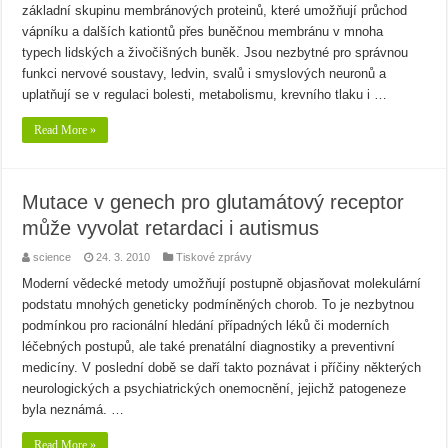
základní skupinu membránových proteinů, které umožňují průchod
vápníku a dalších kationtů přes buněčnou membránu v mnoha
typech lidských a živočišných buněk. Jsou nezbytné pro správnou
funkci nervové soustavy, ledvin, svalů i smyslových neuronů a
uplatňují se v regulaci bolesti, metabolismu, krevního tlaku i …
Read More »
Mutace v genech pro glutamátový receptor
může vyvolat retardaci i autismus
science
24. 3. 2010
Tiskové zprávy
Moderní vědecké metody umožňují postupně objasňovat molekulární
podstatu mnohých geneticky podmíněných chorob. To je nezbytnou
podmínkou pro racionální hledání případných léků či moderních
léčebných postupů, ale také prenatální diagnostiky a preventivní
medicíny. V poslední době se daří takto poznávat i příčiny některých
neurologických a psychiatrických onemocnění, jejichž patogeneze
byla neznámá. …
Read More »