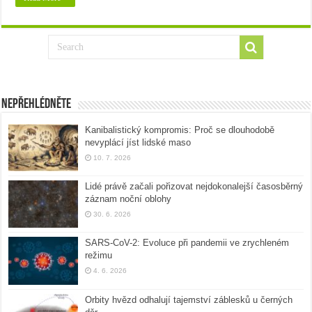
Nepřehlédněte
Kanibalistický kompromis: Proč se dlouhodobě
nevyplácí jíst lidské maso
10. 7. 2026
Lidé právě začali pořizovat nejdokonalejší časosběrný
záznam noční oblohy
30. 6. 2026
SARS-CoV-2: Evoluce při pandemii ve zrychleném
režimu
4. 6. 2026
Orbity hvězd odhalují tajemství záblesků u černých