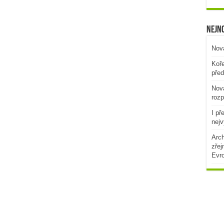
Nejno
Nová
Koře
před
Nová
rozp
I př
nejv
Arch
zřej
Evr