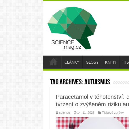
ČLÁNKY
GLOSY
KNIHY
TI
Tag Archives:
autuismus
Paracetamol v těhotenství:
tvrzení o zvýšeném riziku a
science
14. 11. 2025
Tiskové zprávy