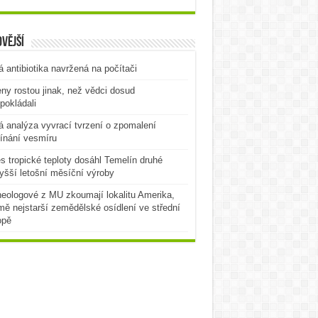
vější
 antibiotika navržená na počítači
ny rostou jinak, než vědci dosud
pokládali
 analýza vyvrací tvrzení o zpomalení
ínání vesmíru
es tropické teploty dosáhl Temelín druhé
yšší letošní měsíční výroby
eologové z MU zkoumají lokalitu Amerika,
mě nejstarší zemědělské osídlení ve střední
opě