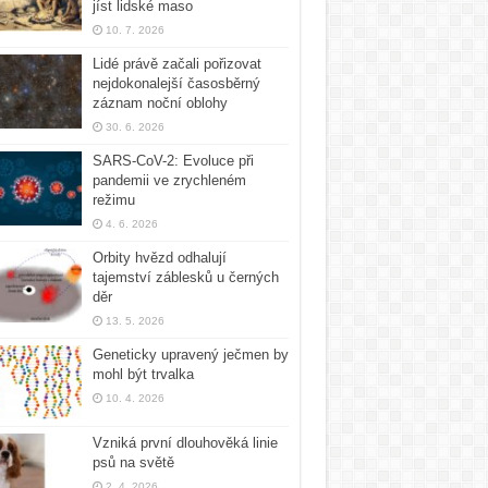
jíst lidské maso
10. 7. 2026
Lidé právě začali pořizovat
nejdokonalejší časosběrný
záznam noční oblohy
30. 6. 2026
SARS-CoV-2: Evoluce při
pandemii ve zrychleném
režimu
4. 6. 2026
Orbity hvězd odhalují
tajemství záblesků u černých
děr
13. 5. 2026
Geneticky upravený ječmen by
mohl být trvalka
10. 4. 2026
Vzniká první dlouhověká linie
psů na světě
2. 4. 2026