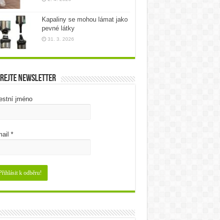
Kapaliny se mohou lámat jako
pevné látky
31. 3. 2026
rejte newsletter
estní jméno
ail
*