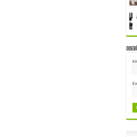
Odebí
Kř
Em