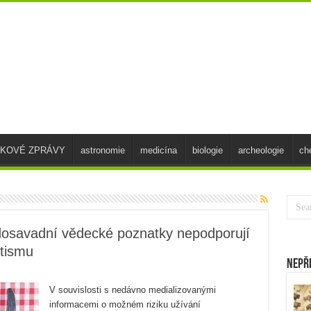
SKOVÉ ZPRÁVY
astronomie
medicína
biologie
archeologie
ch
 dosavadní vědecké poznatky nepodporují
utismu
Nepř
V souvislosti s nedávno medializovanými
informacemi o možném riziku užívání