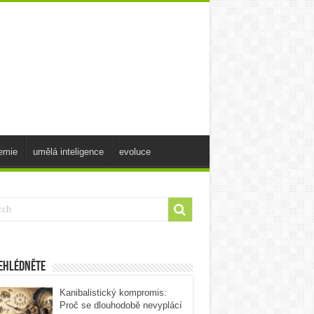
emie
umělá inteligence
evoluce
ehlédněte
Kanibalistický kompromis:
Proč se dlouhodobě nevyplácí