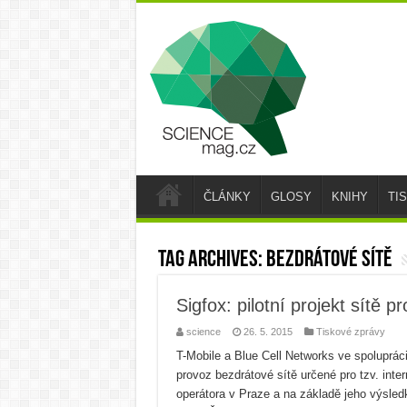
ČLÁNKY
GLOSY
KNIHY
TI
Tag Archives:
bezdrátové sítě
Sigfox: pilotní projekt sítě pr
science
26. 5. 2015
Tiskové zprávy
T-Mobile a Blue Cell Networks ve spoluprác
provoz bezdrátové sítě určené pro tzv. inte
operátora v Praze a na základě jeho výsled