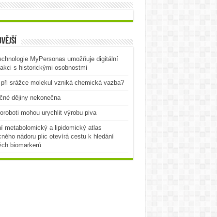
vější
echnologie MyPersonas umožňuje digitální
rakci s historickými osobnostmi
při srážce molekul vzniká chemická vazba?
čné dějiny nekonečna
oroboti mohou urychlit výrobu piva
í metabolomický a lipidomický atlas
ného nádoru plic otevírá cestu k hledání
ých biomarkerů