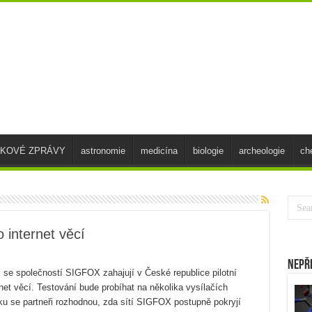
SKOVÉ ZPRÁVY
astronomie
medicína
biologie
archeologie
ch
o internet věcí
Nepř
i se společností SIGFOX zahajují v České republice pilotní
rnet věcí. Testování bude probíhat na několika vysílačích
ku se partneři rozhodnou, zda sítí SIGFOX postupně pokryjí