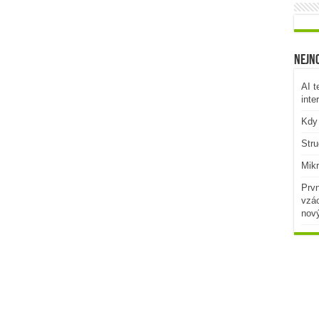
Nejno
AI t
inte
Kdy 
Stru
Mikr
Prvn
vzác
nov