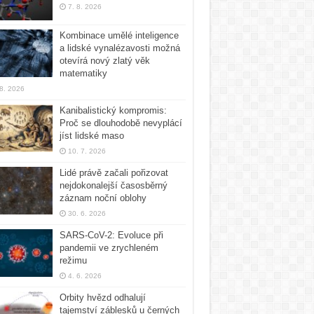
7. 8. 2026
Kombinace umělé inteligence
a lidské vynalézavosti možná
otevírá nový zlatý věk
matematiky
 8. 2026
Kanibalistický kompromis:
Proč se dlouhodobě nevyplácí
jíst lidské maso
10. 7. 2026
Lidé právě začali pořizovat
nejdokonalejší časosběrný
záznam noční oblohy
30. 6. 2026
SARS-CoV-2: Evoluce při
pandemii ve zrychleném
režimu
4. 6. 2026
Orbity hvězd odhalují
tajemství záblesků u černých