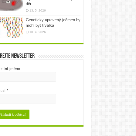
děr
13. 5. 2026
Geneticky upravený ječmen by
mohl být trvalka
10. 4. 2026
rejte newsletter
estní jméno
ail
*