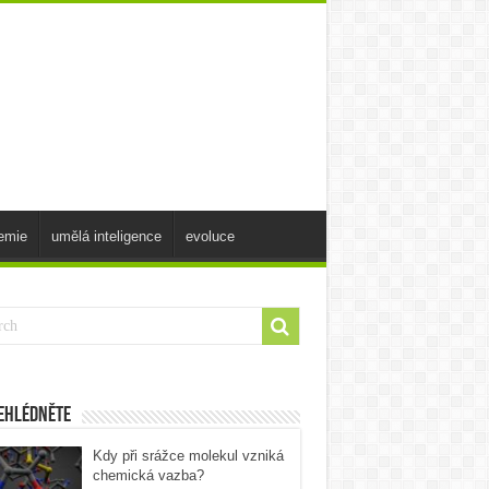
emie
umělá inteligence
evoluce
ehlédněte
Kdy při srážce molekul vzniká
chemická vazba?