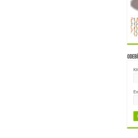
Odebí
Kř
Em