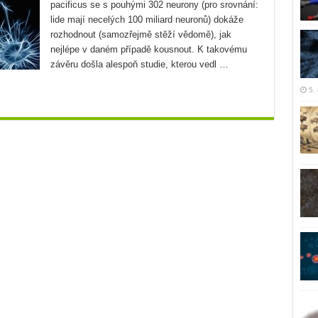
pacificus se s pouhými 302 neurony (pro srovnání:
lide mají necelých 100 miliard neuronů) dokáže
rozhodnout (samozřejmě stěží vědomě), jak
nejlépe v daném případě kousnout. K takovému
závěru došla alespoň studie, kterou vedl …
5.