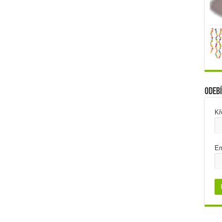
Odebí
Kř
Em