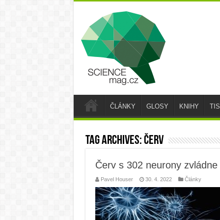
ČLÁNKY
GLOSY
KNIHY
TI
Tag Archives:
červ
Červ s 302 neurony zvládne
Pavel Houser
30. 4. 2022
Články