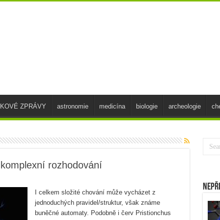
SKOVÉ ZPRÁVY
astronomie
medicína
biologie
archeologie
ch
 komplexní rozhodování
Nepř
I celkem složité chování může vycházet z
jednoduchých pravidel/struktur, však známe
buněčné automaty. Podobně i červ Pristionchus