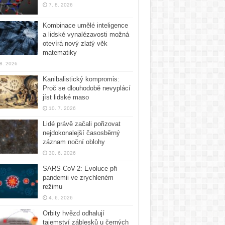
7. 8. 2026
Kombinace umělé inteligence
a lidské vynalézavosti možná
otevírá nový zlatý věk
matematiky
 8. 2026
Kanibalistický kompromis:
Proč se dlouhodobě nevyplácí
jíst lidské maso
10. 7. 2026
Lidé právě začali pořizovat
nejdokonalejší časosběrný
záznam noční oblohy
30. 6. 2026
SARS-CoV-2: Evoluce při
pandemii ve zrychleném
režimu
4. 6. 2026
Orbity hvězd odhalují
tajemství záblesků u černých