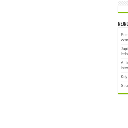
Nejno
Pers
vzo
Jupi
ledo
AI t
inte
Kdy 
Stru