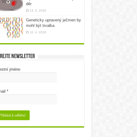
děr
13. 5. 2026
Geneticky upravený ječmen by
mohl být trvalka
10. 4. 2026
rejte newsletter
estní jméno
ail
*