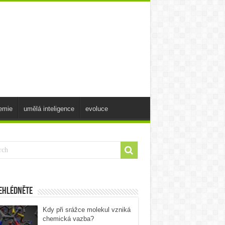
emie
umělá inteligence
evoluce
ehlédněte
Kdy při srážce molekul vzniká
chemická vazba?