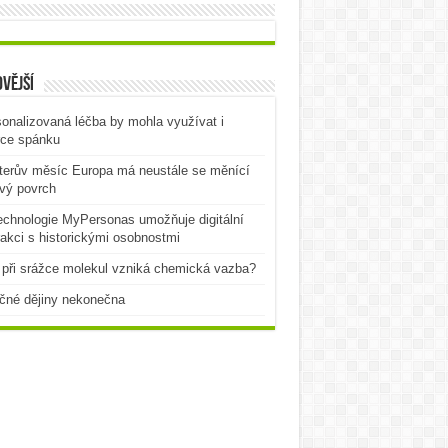
vější
onalizovaná léčba by mohla využívat i
rce spánku
terův měsíc Europa má neustále se měnící
vý povrch
echnologie MyPersonas umožňuje digitální
rakci s historickými osobnostmi
při srážce molekul vzniká chemická vazba?
čné dějiny nekonečna