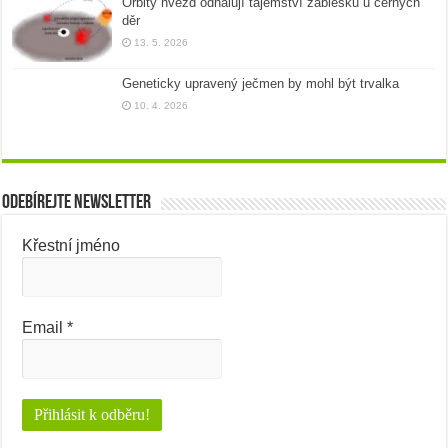
Orbity hvězd odhalují tajemství záblesků u černých
děr
13. 5. 2026
Geneticky upravený ječmen by mohl být trvalka
10. 4. 2026
Odebírejte newsletter
Křestní jméno
Email
*