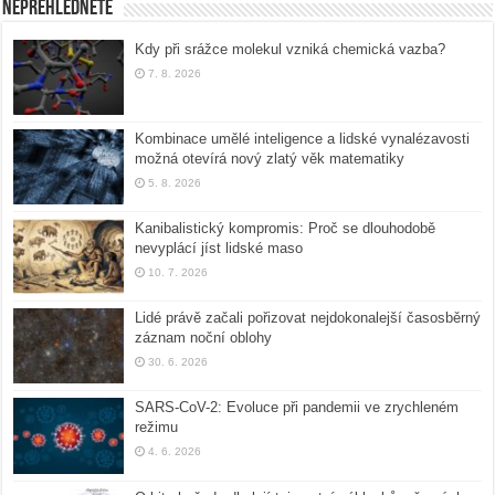
Nepřehlédněte
Kdy při srážce molekul vzniká chemická vazba?
7. 8. 2026
Kombinace umělé inteligence a lidské vynalézavosti
možná otevírá nový zlatý věk matematiky
5. 8. 2026
Kanibalistický kompromis: Proč se dlouhodobě
nevyplácí jíst lidské maso
10. 7. 2026
Lidé právě začali pořizovat nejdokonalejší časosběrný
záznam noční oblohy
30. 6. 2026
SARS-CoV-2: Evoluce při pandemii ve zrychleném
režimu
4. 6. 2026