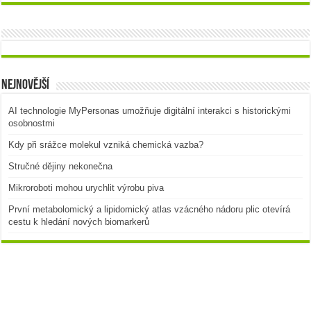
Nejnovější
AI technologie MyPersonas umožňuje digitální interakci s historickými
osobnostmi
Kdy při srážce molekul vzniká chemická vazba?
Stručné dějiny nekonečna
Mikroroboti mohou urychlit výrobu piva
První metabolomický a lipidomický atlas vzácného nádoru plic otevírá
cestu k hledání nových biomarkerů