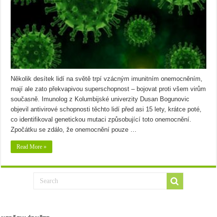
Několik desítek lidí na světě trpí vzácným imunitním onemocněním,
mají ale zato překvapivou superschopnost – bojovat proti všem virům
současně. Imunolog z Kolumbijské univerzity Dusan Bogunovic
objevil antivirové schopnosti těchto lidí před asi 15 lety, krátce poté,
co identifikoval genetickou mutaci způsobující toto onemocnění.
Zpočátku se zdálo, že onemocnění pouze …
Read More »