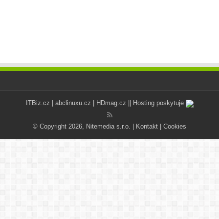
ITBiz.cz
|
abclinuxu.cz
|
HDmag.cz
|| Hosting poskytuje
© Copyright 2026, Nitemedia s.r.o. |
Kontakt
|
Cookies