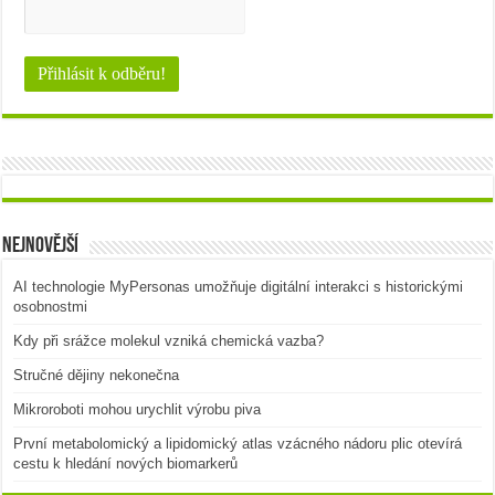
Nejnovější
AI technologie MyPersonas umožňuje digitální interakci s historickými
osobnostmi
Kdy při srážce molekul vzniká chemická vazba?
Stručné dějiny nekonečna
Mikroroboti mohou urychlit výrobu piva
První metabolomický a lipidomický atlas vzácného nádoru plic otevírá
cestu k hledání nových biomarkerů