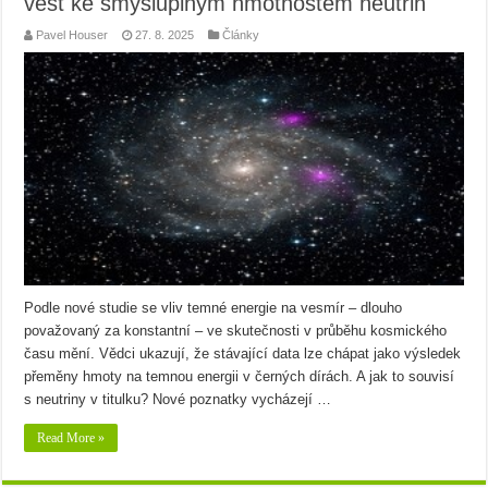
vést ke smysluplným hmotnostem neutrin
Pavel Houser
27. 8. 2025
Články
Podle nové studie se vliv temné energie na vesmír – dlouho
považovaný za konstantní – ve skutečnosti v průběhu kosmického
času mění. Vědci ukazují, že stávající data lze chápat jako výsledek
přeměny hmoty na temnou energii v černých dírách. A jak to souvisí
s neutriny v titulku? Nové poznatky vycházejí …
Read More »