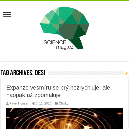
Tag Archives:
desi
Expanze vesmíru se prý nezrychluje, ale
naopak už zpomaluje
Pavel Houser
8. 11. 2025
Články