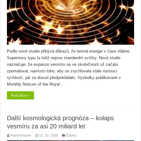
Podle nové studie přibývá důkazů, že temná energie v čase slábne.
Supernovy typu Ia totiž nejsou standardní svíčky. Nová studie
naznačuje, že expanze vesmíru se ve skutečnosti už začala
zpomalovat, namísto toho, aby se zrychlovala stále rostoucí
rychlostí, jak se dosud předpokládalo. Výsledky publikované v
Monthly Notices of the Royal …
Read More »
Další kosmologická prognóza – kolaps
vesmíru za asi 20 miliard let
Pavel Houser
11. 10. 2025
Články