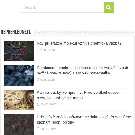
Nepřehlédněte
Kdy při srážce molekul vzniká chemická vazba?
7. 8. 2026
Kombinace umělé inteligence a lidské vynalézavosti
možná otevírá nový zlatý věk matematiky
5. 8. 2026
Kanibalistický kompromis: Proč se dlouhodobě
nevyplácí jíst lidské maso
10. 7. 2026
Lidé právě začali pořizovat nejdokonalejší časosběrný
záznam noční oblohy
30. 6. 2026