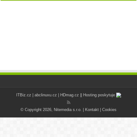
ITBiz.cz
|
abclinuxu.cz
|
HDmag.cz
|| Hosting poskytuje
© Copyright 2026, Nitemedia s.r.o. |
Kontakt
|
Cookies