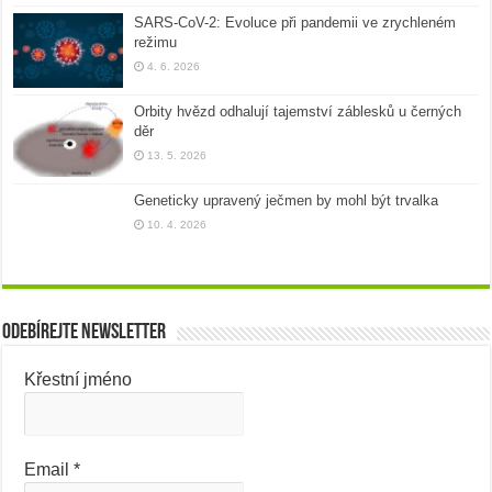
SARS-CoV-2: Evoluce při pandemii ve zrychleném
režimu
4. 6. 2026
Orbity hvězd odhalují tajemství záblesků u černých
děr
13. 5. 2026
Geneticky upravený ječmen by mohl být trvalka
10. 4. 2026
Odebírejte newsletter
Křestní jméno
Email
*